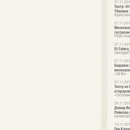
27.11.20
Театр «Et
Тбилиси
Кристин
27.11.20
Московск
гастроли
РИА Но
27.11.20
Et Cetera
Georgia
27.11.20
Бидзина 
московск
«GHN»
27.11.20
Театр из
отправля
«Особая
24.11.20
Давид Як
Райкова 
Алексей
13.11.20
Гия Канч