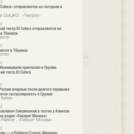
12
 Cetera» отправляется на гастроли в
а СЫЦКО , «Театрал»
12
ий театр Et Cetera отправляется на
 в Тбилиси
вости
12
 летит в Тбилиси
Times
12
Иванишвили пригласил в Грузию
ий театр Et Cetera
12
 России впервые после долгого перерыва
ется гастролировать в Грузию
 буква»
12
овлевич Смелянский в гостях у Алексея
на радио «Говорит Москва»
 Райков , «Говорит Москва»
12
ели — о Роберте Стуруа, Михаиле