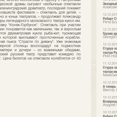
очем, многие коллективы в Одессу с гастролями
Звездный
Одесской драмы сыграют необычные спектакли
Алексей
алининградский драмтеатр, последний покажет
овшеств фестиваля – спектакль для детей. –
12.12.20
 но и юных театралов, – продолжает Александр
Роберт С
еры легендарного московского театра кукол им.
Рита Бо
овку "Конек-Горбунок". Спектакль при участии
ии понравится как маленьким, так и взрослым
12.12.20
Грузия д
тся двухметровая кукла рыба-кит, пускающая
Georgia
з которой выплывают проглоченные корабли.
ая пьеса "Страсти по дивану". Уже знакомые
12.12.20
верной столицы воссоздадут на подмостках
Стуруа х
 матери и дочери – со взаимными обидами,
театре Р
ский русский театр представит комедию по
РИА Но
. Цена билетов на спектакли колеблется от 40
11.12.20
Стуруа з
театре и
NewsGeo
10.12.20
А теперь
Виктор 
10.12.20
Возвращ
Андрей 
10.12.20
Роберт Ст