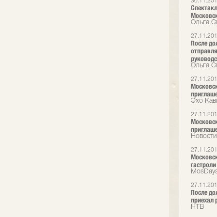
30.11.20
Спектакл
Московск
Ольга С
27.11.20
После до
отправля
руководс
Ольга С
27.11.20
Московски
приглаш
Эхо Кав
27.11.20
Московски
приглаш
Новости
27.11.20
Московск
гастроли
MosDays
27.11.20
После до
приехал 
НТВ