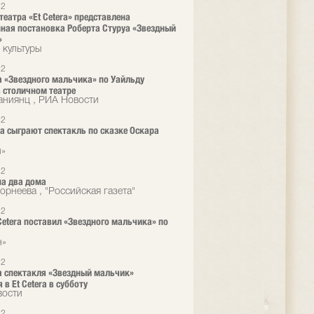
12
театра «Et Cetera» представлена
ная постановка Роберта Стуруа «Звездный
»
 культуры
12
 «Звездного мальчика» по Уайльду
 столичном театре
аниянц , РИА Новости
12
era сыграют спектакль по сказке Оскара
л»
12
а два дома
орнеева , "Российская газета"
12
 Cetera поставил «Звездного мальчика» по
н»
12
 спектакля «Звездный мальчик»
 в Et Cetera в субботу
вости
12