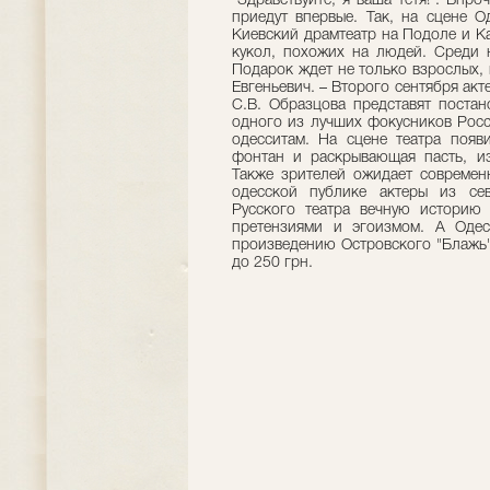
"Здравствуйте, я ваша тетя!". Впр
приедут впервые. Так, на сцене 
Киевский драмтеатр на Подоле и К
кукол, похожих на людей. Среди н
Подарок ждет не только взрослых,
Евгеньевич. – Второго сентября акт
С.В. Образцова представят постан
одного из лучших фокусников Росс
одесситам. На сцене театра появи
фонтан и раскрывающая пасть, и
Также зрителей ожидает современн
одесской публике актеры из се
Русского театра вечную историю
претензиями и эгоизмом. А Одес
произведению Островского "Блажь"
до 250 грн.