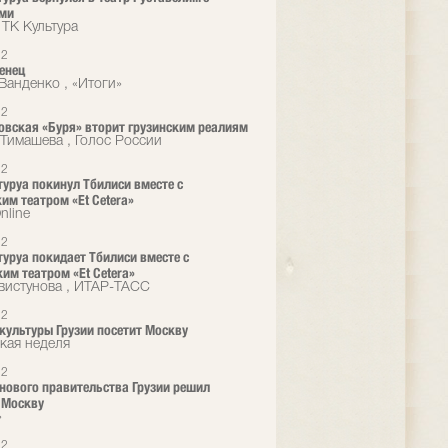
ями
 ТК Культура
12
енец
Ванденко , «Итоги»
12
вская «Буря» вторит грузинским реалиям
Тимашева , Голос России
12
туруа покинул Тбилиси вместе с
им театром «Et Cetera»
nline
12
туруа покидает Тбилиси вместе с
им театром «Et Cetera»
вистунова , ИТАР-ТАСС
12
культуры Грузии посетит Москву
кая неделя
12
нового правительства Грузии решил
 Москву
»
12