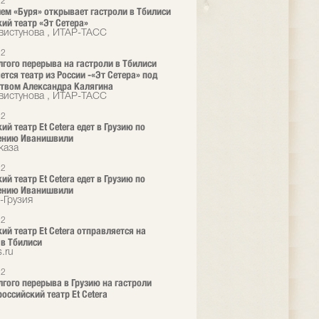
12
ем «Буря» открывает гастроли в Тбилиси
ий театр «Эт Сетера»
вистунова , ИТАР-ТАСС
12
лгого перерыва на гастроли в Тбилиси
ется театр из России -«Эт Сетера» под
твом Александра Калягина
вистунова , ИТАР-ТАСС
12
й театр Et Cetera едет в Грузию по
ению Иванишвили
каза
12
й театр Et Cetera едет в Грузию по
ению Иванишвили
-Грузия
12
ий театр Et Cetera отправляется на
 в Тбилиси
.ru
12
лгого перерыва в Грузию на гастроли
российский театр Et Cetera