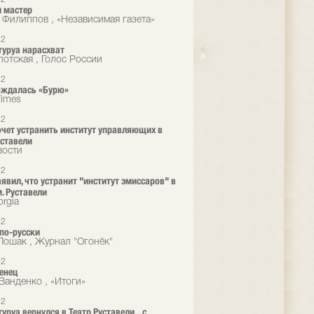
 мастер
 Филиппов , «Независимая газета»
12
туруа нарасхват
лотская , Голос России
12
ождалась «Бурю»
Times
12
очет устранить институт управляющих в
уставели
вости
12
аявил, что устранит "институт эмиссаров" в
м. Руставели
rgia
12
 по-русски
Лошак , Журнал "Огонёк"
12
енец
Ванденко , «Итоги»
12
уруа вернулся в Театр Руставели... с