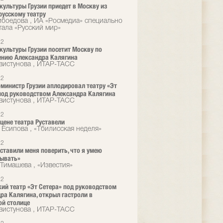
культуры Грузии приедет в Москву из
русскому театру
ибоедова , ИА «Росмедиа» специально
тала «Русский мир»
12
культуры Грузии посетит Москву по
ению Александра Калягина
вистунова , ИТАР-ТАСС
12
министр Грузии аплодировал театру «Эт
под руководством Александра Калягина
вистунова , ИТАР-ТАСС
12
сцене театра Руставели
 Есипова , «Тбилисская неделя»
12
ставили меня поверить, что я умею
зывать»
Тимашева , «Известия»
12
ий театр «Эт Сетера» под руководством
ра Калягина, открыл гастроли в
ой столице
вистунова , ИТАР-ТАСС