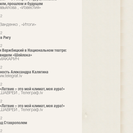
или, прошлом и будущем
авьялова , «Известия»
12
Ванденко , «Итоги»
12
в Ригу
12
и Вержбицкий в Национальном театре:
видели «Шейлока»
 МАКАРИЧ
12
ность Александра Калягина
w.telegraf.lv
12
 «Латвия – это мой климат, моя аура!»
ШАВРЕЙ , Телеграф.lv
12
 «Латвия – это мой климат, моя аура!»
ШАВРЕЙ , Телеграф.lv
12
ад Ставрополем
12