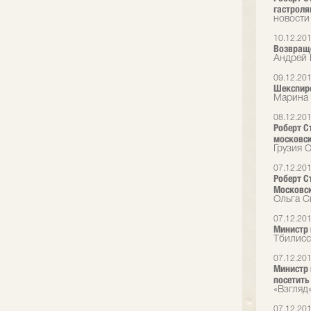
гастрол
новости
10.12.20
Возвращ
Андрей 
09.12.20
Шекспиро
Марина 
08.12.20
Роберт С
московск
Грузия O
07.12.20
Роберт С
Московск
Ольга С
07.12.20
Министр 
Тбилисс
07.12.20
Министр 
посетить
«Взгляд
07.12.20