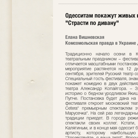
Одесситам покажут живых к
"Страсти по дивану"
Елана Вишневская
Комсомольская правда в Украине ,
Традиционно начало осени в 
театральным праздником – фестива
отличается масштабными постановк
мероприятие растянется на 12 д
сентября, зрителей Русский театр с
Специальный гость фестиваля, знам
покажет комедию в двух действия
театра Александр Копайгора. – 
историю о бедном уродливом Якиш
Пупче. Постановка будет дана на
фестиваля откроет московский теа
Cetera" премьерным спектаклем 
Марусечка". На сей раз легендарны
традиции приедет. В городе режи
спектакли своих коллег. Кстати
Калягиным, и в конце мая одессит 
артисту, которому наибольшу