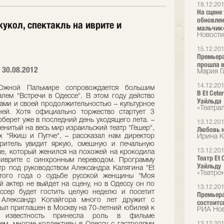
18.12.20
На сцене 
обновлен
укол, спектакль на иврите и
мальчик
Новости
15.12.20
Премьера
прошла в
 30.08.2012
Мария Г
14.12.20
Южной Пальмире сопровождается большим
В Et Cet
лем "Встречи в Одессе". В этом году действо
Уайльда
ами и своей продолжительностью – культурное
«Театра
ней. Хотя официально торжество стартует 3
оберет уже в последний день уходящего лета. –
13.12.20
енитый на весь мир израильский театр "Гешер",
Любовь н
х "Якиш и Пупче", – рассказал нам директор
Ирина К
Зритель увидит яркую, смешную и печальную
13.12.20
е, который женился на похожей на крокодила
Театр Et
 иврите с синхронным переводом. Программу
Уайльду
тр под руководством Александра Калягина "Et
«Театро
этого года о судьбе русской женщины "Моя
й актер не выйдет на сцену, но в Одессу он по
13.12.20
ссер будет гостить целую неделю и посетит
Премьера
, Александр Копайгора много лет дружит с
состоится
был приглашен в Москву на 70-летний юбилей к
РИА Но
ю известность принесла роль в фильме
13.12.20