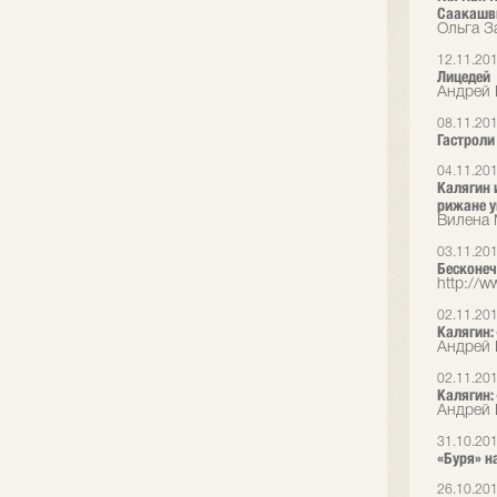
Саакашв
Ольга З
12.11.20
Лицедей
Андрей 
08.11.20
Гастроли 
04.11.20
Калягин 
рижане у
Вилена
03.11.20
Бесконеч
http://ww
02.11.20
Калягин:
Андрей 
02.11.20
Калягин:
Андрей 
31.10.20
«Буря» н
26.10.20