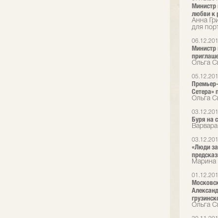
Министр 
любви к 
Анна Гр
для пор
06.12.20
Министр 
приглаш
Ольга С
05.12.20
Премьер-
Сетера» 
Ольга С
03.12.20
Буря на 
Варвара
03.12.20
«Люди за
предска
Марина 
01.12.20
Московск
Александ
грузинск
Ольга С