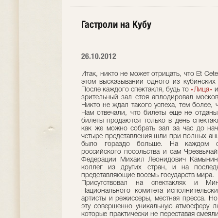
Гастроли на Кубу
26.10.2012
Итак, никто не может отрицать, что Et Cet
этом высказывании одного из кубинских 
После каждого спектакля, будь то
«Лица»
и
зрительный зал стоя аплодировал москов
Никто не ждал такого успеха, тем более, 
Нам отвечали, что билеты еще не отданы 
билеты продаются только в день спектакл
как же можно собрать зал за час до нач
четыре представления шли при полных ан
было гораздо больше. На каждом спе
российского посольства и сам Чрезвыча
Федерации Михаил Леонидович Камынин 
коллег из других стран, и на последн
представляющие восемь государств мира.
Присутствовал на спектаклях и Мин
Национального комитета исполнительски
артисты и режиссеры, местная пресса. Но
эту совершенно уникальную атмосферу л
которые практически не переставая смеяли