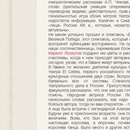
юмористическим рассказам А.П. Чехова
слово (зрительская реакция опережа
переводом), видимо, действительно, прав 
гениальностью игра обоих мэтров театр
недостаток информации. Калягин и Симо
«лица» России XIX в., которые, несмо
актуальны».
Не менее успешно прошел и спектакль «
Великой Победе, этот спектакль, который 
воспринят кубинцами восторженно. На од
наши соотечественницы, пережившие блок
Кирилл Лоскутов
подарил им цветы и расс
счастливы, когда к ним приходят ветеран
сегодня, узнав, что в Гаване живут ветеран
В Гаване по желанию деятелей культуры 
театра Et Cetera, первого российского т
культурных отношениях двух стран. Вопро
буквально все: от системы Станисла
театрального дела в России. Присутствов
факультета рассказали, что они как раз г
помочь. Народная актриса России
Лю
нескольких словах рассказать, как надо 
бояться автора, тогда он вам откроется» - 
А еще была встреча с легендарной Алиси
Будучи уже в преклонном возрасте, она п
величием. Всем, кто был на этой встр
настоящая королева, а впрочем, почем
королева танца. Было много и других встр