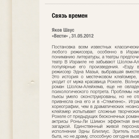
Связь времен
Яков Шаус
«Вести» , 31.05.2012
Постановка всем известных классическ
любого режиссера, особенно в Израи
пониманию литературы, а театры предпоч
театр В Израиле не забывают Шолом-Ал
популярные его произведения. «Езду 
режиссер Эдна Мазья, выбравшая вместе
Это история о местечковом клейзмере, 
уходит от мужа красавица Рохеле. Волну
роман Шолом-Алейхема, еще не овладе
психологического портрета. Проблемы на
пьесы умело сконструированы, но не от
привнесла она его и в «Стемпеню». Игр
хореографии, чем в драматических нюанс
клейзмер испытывает сложные творческие
Рохеле от предыдущих бесконечных романо
актрисы Роны-Ли Шимон эффектная внеш
загадкой. Единственный живой персон
исполнении Эдны Блилиус. Зритель полу
быта, но не драму, способную сегодня выз