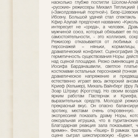
насколько глубже постигли Шолом-Алей
«русские» режиссеры Михаил Теплицкий (
(«Заколдованный портной»). Беэр-Шевски
Ибсену. Большой удачей стал спектакль 
Кфир Азулай предпочел названию «Кукольн
интересует не «среда», а человек. Др
мужчиной союз, который обязывает ее по
самостоятельности, - это коллизия, сох
Режиссер отказывается от любимых ст
персонажей – няньки, кормилицы,
драматический конфликт. Сценография Эр
герметичность существования Норы: дейс
над сценой площадке. Резко сменяющие д
Иосифа Барданашвили, светлое плать
костюмами остальных персонажей (тонкая р
драматическое напряжение и предвеща
естественно играет весь актерский анса
Криеф (Хельмер), Михаль Вайнберг (фру Л
Зоар Штраус (Крогстад). Но своим возде
ярким работам Пастернак и Криефа,
выразительных средств. Молодой режис
прекрасный вкус. Он опасно балансиру
эротику, местами очень откровенную
экспрессией показать драму Норы, кот
сексуальная игрушка, что в пуритански
Благодарная реакция зала показывает, ч
времен». Фестиваль «Гешер» В рамках тр
сцене сыграл шекспировскую «Бурю» мос