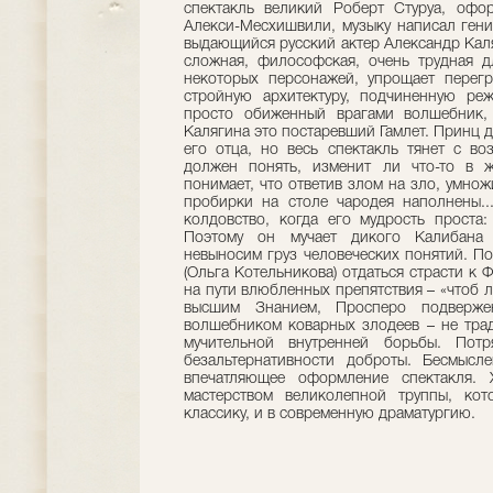
спектакль великий Роберт Стуруа, офо
Алекси-Месхишвили, музыку написал гени
выдающийся русский актер Александр Каля
сложная, философская, очень трудная дл
некоторых персонажей, упрощает перегр
стройную архитектуру, подчиненную ре
просто обиженный врагами волшебник,
Калягина это постаревший Гамлет. Принц да
его отца, но весь спектакль тянет с в
должен понять, изменит ли что-то в 
понимает, что ответив злом на зло, умнож
пробирки на столе чародея наполнены..
колдовство, когда его мудрость проста:
Поэтому он мучает дикого Калибана 
невыносим груз человеческих понятий. П
(Ольга Котельникова) отдаться страсти к 
на пути влюбленных препятствия – «чтоб 
высшим Знанием, Просперо подвержен
волшебником коварных злодеев – не тра
мучительной внутренней борьбы. Пот
безальтернативности доброты. Бесмысл
впечатляющее оформление спектакля. 
мастерством великолепной труппы, кот
классику, и в современную драматургию.