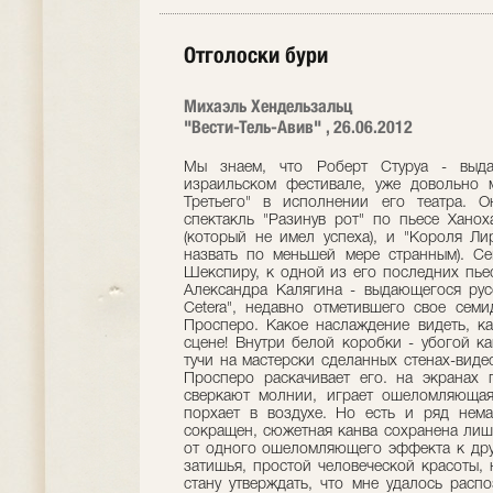
Отголоски бури
Михаэль Хендельзальц
"Вести-Тель-Авив" , 26.06.2012
Мы знаем, что Роберт Стуруа - выда
израильском фестивале, уже довольно 
Третьего" в исполнении его театра. 
спектакль "Разинув рот" по пьесе Ханох
(который не имел успеха), и "Короля Ли
назвать по меньшей мере странным). Се
Шекспиру, к одной из его последних пьес
Александра Калягина - выдающегося русс
Cetera", недавно отметившего свое семи
Просперо. Какое наслаждение видеть, ка
сцене! Внутри белой коробки - убогой к
тучи на мастерски сделанных стенах-виде
Просперо раскачивает его. на экранах
сверкают молнии, играет ошеломляющая
порхает в воздухе. Но есть и ряд нем
сокращен, сюжетная канва сохранена лишь
от одного ошеломляющего эффекта к дру
затишья, простой человеческой красоты,
стану утверждать, что мне удалось расп