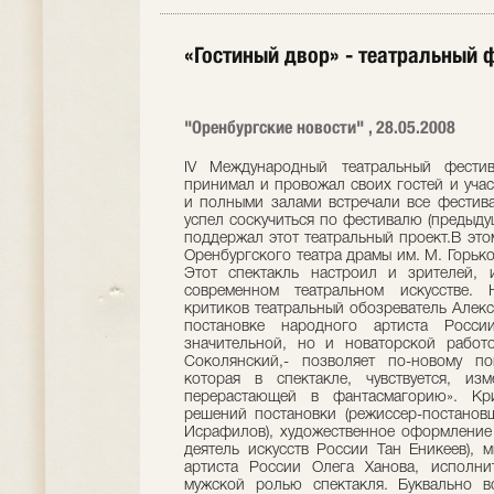
«Гостиный двор» - театральный 
"Оренбургские новости" , 28.05.2008
IV Международный театральный фести
принимал и провожал своих гостей и учас
и полными залами встречали все фестива
успел соскучиться по фестивалю (предыду
поддержал этот театральный проект.В это
Оренбургского театра драмы им. М. Горьк
Этот спектакль настроил и зрителей, 
современном театральном искусстве. 
критиков театральный обозреватель Алек
постановке народного артиста Росс
значительной, но и новаторской работо
Соколянский,- позволяет по-новому по
которая в спектакле, чувствуется, из
перерастающей в фантасмагорию». Кр
решений постановки (режиссер-постанов
Исрафилов), художественное оформление
деятель искусств России Тан Еникеев), 
артиста России Олега Ханова, исполни
мужской ролью спектакля. Буквально в