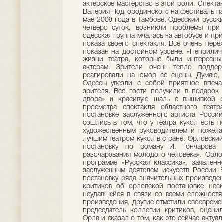
актерское мастерство в этой роли. Спект
Валерия Подгородинского на фестиваль па
мае 2009 года в Тамбове. Одесский русск
четверо суток, возникли проблемы при 
одесская группа мчалась на автобусе и пр
показа своего спектакля. Все очень пере
показан на достойном уровне. «Неприлич
жизни театра, которые были интересны
актерам. Зрители очень тепло поддер
реагировали на юмор со сцены. Думаю, 
Одессы увезли с собой приятное впеча
зрителя. Все гости получили в подарок 
двора» и красивую шаль с вышивкой р
просмотра спектакля областного теат
постановке заслуженного артиста Росси
сошлись в том, что у театра кукол есть 
художественным руководителем и пожелал
лучшим театром кукол в стране. Орловский
постановку по роману И. Гончарова 
разочарования молодого человека». Орло
программе «Русская классика», заявлен
заслуженным деятелем искусств России 
постановку ряда значительных произведе
критиков об орловской постановке нес
неудавшейся в связи со всеми сложностя
произведения, другие отметили своевремен
председатель коллегии критиков, оцени
Орла и сказал о том, как это сейчас актуа