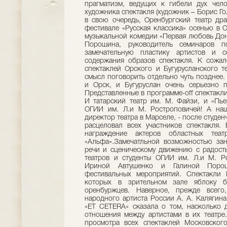
прагматизм, ведущих к гибели дух чело
художника спектакля (художник – Борис Го
в свою очередь, Оренбургский театр дра
фестивале «Русская классика» осенью в О
музыкальной комедии «Первая любовь Дон
Порошина, руководитель семинаров п
замечательную пластику артистов и с
содержания образов спектакля. К сожал
спектаклей Орского и Бугурусланского те
смысл поговорить отдельно чуть позднее.
и Орск, и Бугуруслан очень серьезно п
Представленные в программе-off спектакл
И татарский театр им. М. Файзи, и «Пье
ОГИИ им. Л.и М. Ростроповичей! А на
директор театра в Марселе, - после студе
расцеловал всех участников спектакля.
награждение актеров областных теат
«Альфа».Замечатльной возможностью зан
речи и сценическому движению с радост
театров и студенты ОГИИ им. Л.и М. Ро
Ириной Автушенко и Галиной Поро
фестивальных мероприятий. Спектакли 
которых в зрительном зале яблоку б
оренбуржцев. Наверное, прежде всего
народного артиста России А. А. Калягина
«ET CETERA» сказала о том, насколько 
отношения между артистами в их театре
просмотра всех спектаклей Московского