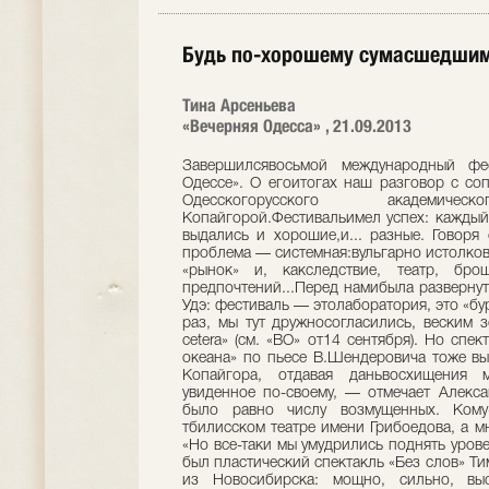
Будь по-хорошему сумасшедшим.
Тина Арсеньева
«Вечерняя Одесса» , 21.09.2013
Завершилсявосьмой международный фес
Одессе». О егоитогах наш разговор с со
Одесскогорусского академич
Копайгорой.Фестивальимел успех: каждый
выдались и хорошие,и... разные. Говоря 
проблема — системная:вульгарно истолко
«рынок» и, какследствие, театр, бр
предпочтений...Перед намибыла развернут
Удэ: фестиваль — этолаборатория, это «бу
раз, мы тут дружносогласились, веским 
cetera» (см. «ВО» от14 сентября). Но спе
океана» по пьесе В.Шендеровича тоже вы
Копайгора, отдавая даньвосхищения мо
увиденное по-своему, — отмечает Алекс
было равно числу возмущенных. Кому-
тбилисском театре имени Грибоедова, а мн
«Но все-таки мы умудрились поднять уров
был пластический спектакль «Без слов» Т
из Новосибирска: мощно, сильно, высо