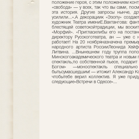
положение героя, с этим положением конт
«свобода» — у всех, так что вы сами, пос
эта история. Другие запросы нынче, д
усилили...».А декорациик «Эзопу» созда
художник Театра имениЕ.Вахтангова: фан
блестящей советскойтрадиции, мы восхит
«Морфий». «Пригласилибы его на постано
директору Русскоготеатра, ан — уже с
работает! На 20 ноябряназначена премь
народного артиста РоссииЛеонида Хейфе
Литвина. ...Внынешнем году труппа поп
Минскогоакадемического театра и новым 
спектакль,по собственной пьесе, подарит
Богом» —моноспектакль специал
бытьсумасшедшим! — итожит Александр Ко
чтобытебе верил коллектив. Я уже прид
следующие«Встречи в Одессе»...