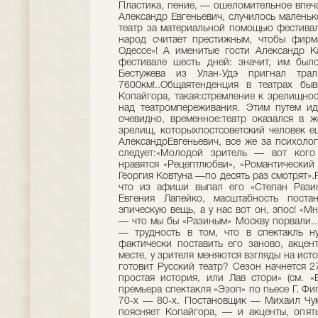
Пластика, пение, — ошеломительное впеча
Александр Евгеньевич, случилось маленьк
театр за материальной помощью фестивал
народ считает престижным, чтобы фирма
Одессе»! А именитые гости Александр К
фестивале шесть дней: значит, им было
Бестужева из Улан-Удэ пригнал тр
7600км!..Общаятенденция в театрах бы
Копайгора, такая:стремление к зрелищнос
над театромпереживания. Этим путем иде
очевидно, временное:театр оказался в 
зрелищ, которыхпостсоветский человек ещ
АлександрЕвгеньевич, все же за психолог
следует:«Молодой зритель — вот кого
нравятся «Рецептлюбви», «Романтический 
Георгия Ковтуна —по десять раз смотрят».
что из афиши выпал его «Степан Разин
Евгения Лапейко, масштабность поста
эпическую вещь, а у нас вот он, эпос! «М
— что мы бы «Разиным» Москву порвали..
— трудность в том, что в спектакль ну
фактически поставить его заново, акце
месте, у зрителя меняются взгляды на и
готовит Русский театр? Сезон начнется 2
простая история, или Лав стори» (см. «
премьера спектакля «Эзоп» по пьесе Г. Фи
70-х — 80-х. Постановщик — Михаил Чум
поясняет Копайгора, — и акценты, опят