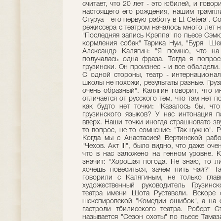
считает, что 20 лет - это юбилей, и говор
настоящего его рождения, нашим трампл
Стуруа - его первую работу в Et Cetera".
режиссера с театром началось много лет на
"Последняя запись Крэппа" по пьесе Сэмю
кормления собак" Тарика Нуи, "Буря" Ше
Александр Калягин: "Я помню, что на
получалась одна фраза. Тогда я попрос
грузински. Он произнес - и все обалдели.
С одной стороны, театр - интернационал
школы не похожи, результаты разные. Груз
очень образный". Калягин говорит, что 
отличается от русского тем, что там нет 
как будто нет точки: "Казалось бы, чт
грузинского языков? У нас интонация па
вверх. Наши точки иногда страшновато зву
то вопрос, не то сомнение: "Так нужно". Р
Когда мы с Анастасией Вертинской рабо
"Чехов. Акт III", было видно, что даже оч
что в нас заложено на генном уровне. 
значит: "Хорошая погода. Не знаю, то л
хочешь повеситься, зачем пить чай?" Г
говорили с Калягиным, не только глав
художественный руководитель Грузинск
театра имени Шота Руставели. Вскоре 
шекспировской "Комедии ошибок", а на 
гастроли тбилисского театра. Роберт С
называется "Сезон охоты" по пьесе Тамаз