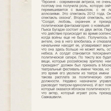
"Героиня - современная актриса, не очень
поэтому она получила роль, которую сейч
перемешивается с вымыслом, с ее ли
аллюзиями. Это спектакль 2012 года. О
спектакль сезона". Второй спектакль, ко
"Солдат, любовь, охранник и презид
политическая фантасмагория: о новейшей и
Пьеса Бугадзе состоит из двух актов. Пер
что действие происходит во время осетинс
когда войны еще не было. Получилось пр
ангеле, она в него влюбилась и отказала
начальники находят ее, уговаривают верн
что она здесь больше не может жить, ос
небеса. А солдат становится телохрани
политической сатире. По тексту все буде
вещи, которые российскому зрителю неиз
президент" должен был приехать в Моск
театральный фестиваль имени Чехова, но т
это время его уволили из театра имени 
такова расплата за политическую сат
должности. Недавно назначили управл
руководит театром единолично). И вот поя
который оказался яблоком политического 
что актер, который играет роль прези
Саакашвили.