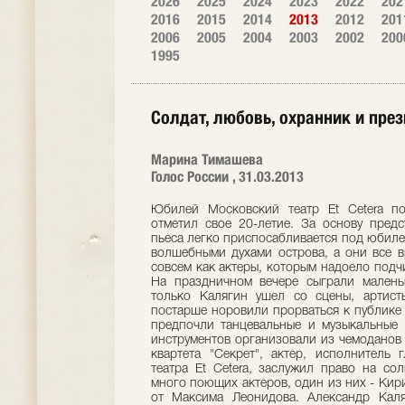
2026
2025
2024
2023
2022
202
2016
2015
2014
2013
2012
201
2006
2005
2004
2003
2002
200
1995
Солдат, любовь, охранник и пре
Марина Тимашева
Голос России , 31.03.2013
Юбилей Московский театр Et Cetera по
отметил свое 20-летие. За основу пред
пьеса легко приспосабливается под юбиле
волшебными духами острова, а они все в
совсем как актеры, которым надоело подч
На праздничном вечере сыграли маленьк
только Калягин ушел со сцены, артисты
постарше норовили прорваться к публике
предпочли танцевальные и музыкальные 
инструментов организовали из чемоданов 
квартета "Секрет", актер, исполнитель
театра Et Cetera, заслужил право на со
много поющих актеров, один из них - Кирил
от Максима Леонидова. Александр Каля