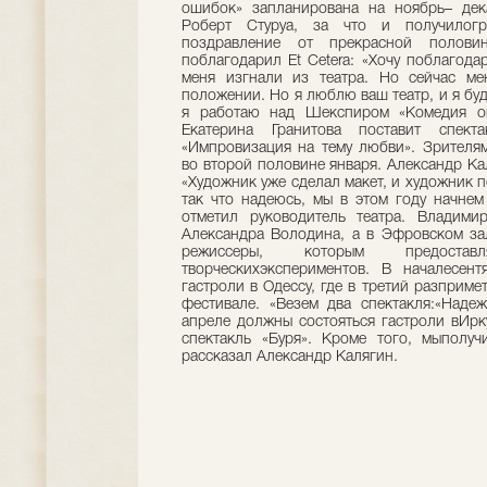
ошибок» запланирована на ноябрь– дек
Роберт Стуруа, за что и получилогр
поздравление от прекрасной полов
поблагодарил Et Cetera: «Хочу поблагода
меня изгнали из театра. Но сейчас ме
положении. Но я люблю ваш театр, и я буд
я работаю над Шекспиром «Комедия ош
Екатерина Гранитова поставит спекта
«Импровизация на тему любви». Зрителям
во второй половине января. Александр Ка
«Художник уже сделал макет, и художник 
так что надеюсь, мы в этом году начнем 
отметил руководитель театра. Владими
Александра Володина, а в Эфровском за
режиссеры, которым предост
творческихэкспериментов. В началесент
гастроли в Одессу, где в третий разприм
фестивале. «Везем два спектакля:«Над
апреле должны состояться гастроли вИрк
спектакль «Буря». Кроме того, мыполуч
рассказал Александр Калягин.