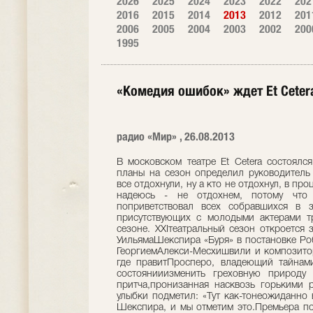
2026
2025
2024
2023
2022
202
2016
2015
2014
2013
2012
201
2006
2005
2004
2003
2002
200
1995
«Комедия ошибок» ждет Et Cetera
радио «Мир» , 26.08.2013
В московском театре Et Cetera состоялс
планы на сезон определил руководитель 
все отдохнули, ну а кто не отдохнул, в про
надеюсь - не отдохнем, потому что 
поприветствовал всех собравшихся в 
присутствующих с молодыми актерами т
сезоне. XXIтеатральный сезон откроется з
УильямаШекспира «Буря» в постановке Ро
ГеоргиемАлекси-Месхишвили и композитор
где правитПросперо, владеющий тайнам
состоянииизменить греховную природу 
притча,пронизанная насквозь горькими 
улыбки подметил: «Тут как-тонеожиданно
Шекспира, и мы отметим это.Премьера п