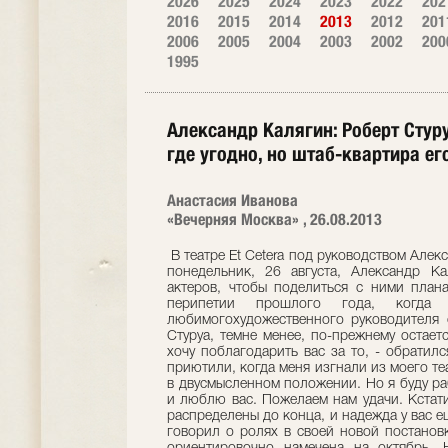
2026
2025
2024
2023
2022
202
2016
2015
2014
2013
2012
201
2006
2005
2004
2003
2002
200
1995
Александр Калягин: Роберт Стур
где угодно, но штаб-квартира ег
Анастасия Иванова
«Вечерняя Москва» , 26.08.2013
В театре Et Cetera под руководством Алек
понедельник, 26 августа, Александр К
актеров, чтобы поделиться с ними плана
перипетии прошлого года, когда 
любимогохудожественного руководителя о
Стуруа, темне менее, по-прежнему остаетс
хочу поблагодарить вас за то, - обратилс
приютили, когда меня изгнали из моего те
в двусмысленном положении. Но я буду ра
и люблю вас. Пожелаем нам удачи. Кстат
распределены до конца, и надежда у вас е
говорил о ролях в своей новой постанов