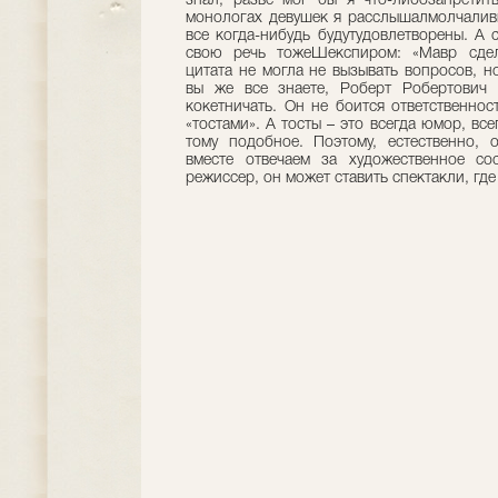
знал, разве мог бы я что-либозапретит
монологах девушек я расслышалмолчаливы
все когда-нибудь будутудовлетворены. А с
свою речь тожеШекспиром: «Мавр сдела
цитата не могла не вызывать вопросов, н
вы же все знаете, Роберт Робертович 
кокетничать. Он не боится ответственнос
«тостами». А тосты – это всегда юмор, вс
тому подобное. Поэтому, естественно, 
вместе отвечаем за художественное со
режиссер, он может ставить спектакли, где