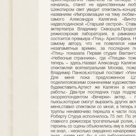
ориентировочно намечена на октябрь. 
начались, станет не единственным лю
Шекспиром свет увидит спектакль-конце
названием «Импровизации на тему любви»
самого Александра Калягина «Винт
надволодинской «Старшей сестрой». Стави
актертеатра Владимир Скворцов.Продо
режиссерская лаборатория, в рамкахк
состоится премьера «Птиц» Аристофана. На
самому автору, что не появлялся нам
незапамятных времен, за последние по
«Птиц» показала Первая студия Вахтанг
«Небесные странники», где «Птицам» тож
теперь – здесь.Назвал Александр Каляги
спектаклей всятеатральная Москва, пож
Владимир Панков,который поставит «Утин
Для меня пока предложенное Шта
поделилсясвоими сомнениями художественн
будемставить.Артист же Калягин в нас
работы:- Два-три последних года подря
скорреспондентом «Вечерки» актер, -
пьесы,которые смогут выразить других акт
меня,ставил спектакли со мной, а теперь 
труппы ненавязчиво перешла к части поз
Роберту Стуруа исполнилось 75 лет. По э
главного режиссера трогательный ролик,
героинь со сцены объяснились ему в любви.
не знал, - несколько смущенно началрежис