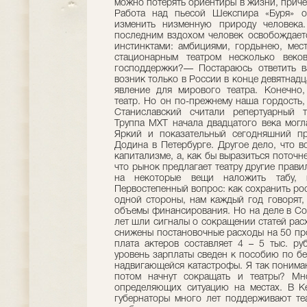
можно потерять ориентиры в жизни, причем
Работа над пьесой Шекспира «Буря» о
изменить низменную природу человека
последним вздохом человек освобождаетс
инстинктами: амбициями, гордынею, мес
стационарным театром несколько веко
господдержки?— Постараюсь ответить ва
возник только в России в конце девятнадц
явление для мирового театра. Конечно,
театр. Но он по-прежнему наша гордость,
Станиславский считали репертуарный т
Труппа МХТ начала двадцатого века могл
Яркий и показательный сегодняшний пр
Додина в Петербурге. Другое дело, что в
капитализме, а, как бы выразиться поточн
что рынок предлагает театру другие прави
на некоторые вещи наложить табу,
Первостепенный вопрос: как сохранить ро
одной стороны, нам каждый год говорят,
объемы финансирования. Но на деле в Со
лет шли сигналы о сокращении статей расх
снижены постановочные расходы на 50 про
плата актеров составляет 4 – 5 тыс. ру
уровень зарплаты сведен к пособию по б
надвигающейся катастрофы. Я так понима
потом начнут сокращать и театры? Мно
определяющих ситуацию на местах. В Ке
губернаторы много лет поддерживают те