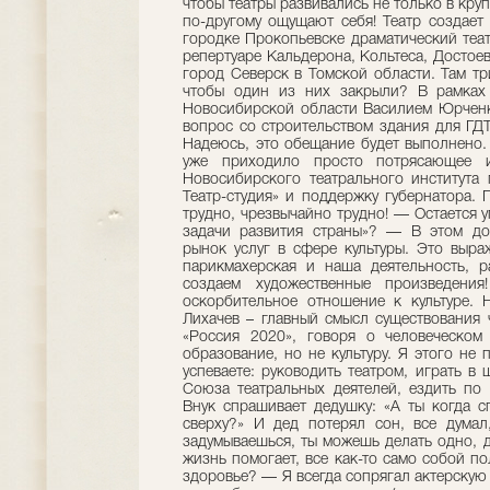
чтобы театры развивались не только в круп
по-другому ощущают себя! Театр создает
городке Прокопьевске драматический теа
репертуаре Кальдерона, Кольтеса, Достое
город Северск в Томской области. Там тр
чтобы один из них закрыли? В рамках 
Новосибирской области Василием Юрченк
вопрос со строительством здания для ГД
Надеюсь, это обещание будет выполнено.
уже приходило просто потрясающее и
Новосибирского театрального института
Театр-студия» и поддержку губернатора. 
трудно, чрезвычайно трудно! — Остается у
задачи развития страны»? — В этом док
рынок услуг в сфере культуры. Это выра
парикмахерская и наша деятельность, р
создаем художественные произведения
оскорбительное отношение к культуре. Н
Лихачев – главный смысл существования 
«Россия 2020», говоря о человеческом 
образование, но не культуру. Я этого не
успеваете: руководить театром, играть в 
Союза театральных деятелей, ездить по 
Внук спрашивает дедушку: «А ты когда 
сверху?» И дед потерял сон, все думал
задумываешься, ты можешь делать одно, др
жизнь помогает, все как-то само собой по
здоровье? — Я всегда сопрягал актерскую