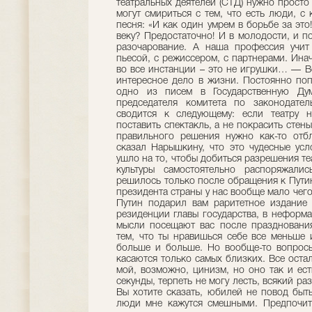
театральных деятелей (СТД) нужно просто
могут смириться с тем, что есть люди, с
песня: «И как один умрем в борьбе за это
веку? Предостаточно! И в молодости, и п
разочарование. А наша профессия учит
пьесой, с режиссером, с партнерами. Ина
во все инстанции – это не игрушки… — Вс
интересное дело в жизни. Постоянно поп
одно из писем в Государственную Ду
председателя комитета по законодател
сводится к следующему: если театру н
поставить спектакль, а не покрасить стен
правильного решения нужно как-то отбл
сказал Нарышкину, что это чудесные усл
ушло на то, чтобы добиться разрешения т
культуры самостоятельно распоряжали
решилось только после обращения к Путин
президента страны у нас вообще мало чег
Путин подарил вам раритетное издание 
резиденции главы государства, в неформа
мысли посещают вас после праздновани
тем, что ты нравишься себе все меньше 
больше и больше. Но вообще-то вопросы
касаются только самых близких. Все оста
мой, возможно, цинизм, но оно так и ест
секунды, терпеть не могу лесть, всякий ра
Вы хотите сказать, юбилей не повод бы
люди мне кажутся смешными. Предпочит