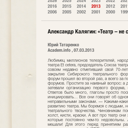
2026
2025
2024
2023
2022
202
2016
2015
2014
2013
2012
201
2006
2005
2002
2001
2000
199
Александр Калягин: «Театр – не 
Юрий Татаренко
Academ.info , 07.03.2013
Любимец миллионов телезрителей, народ
театра Et cetera, председатель Союза теа
совсем недавно отметивший свой 70-ле
закрытие Сибирского театрального фо
форум прошел во второй раз, а всего за п
форумов. Простите за наивный вопрос: а 
затевали организацию первого форума, 
Ответов было много, глаголы просто пос
инициировать… Все они говорят об одном:
неправильными законами. — Какими-как
развитию театра. Мы боремся с людьми, 
театрального творчества. Чиновникам п
холст, кисти, краски. А вот про театр он
которые постоянно чем-то недовольны. 
мешали! Для этого перед принятием р