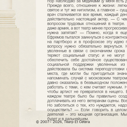
пор наблюдаю за медиками (у меня есть др
Прежде всего, отношение к жизни: легк
святое и тут же нигилизм, а главное – су
врач сталкивается все время, каждый ден
действительно настоящий актер. — С чем
вопросом трудовых отношений в театре. 
даже армия, а вот театр менее прогрессиве
нужна запятая? — Помню, когда я еще
Ефремов пытался заикнуться о контрактной
на партбюро и в профсоюзе эту идею п
вопросу нужно обязательно вернуться. 
уволенные в связи с окончанием срока 
теряют социальный статус и не могут
обеспечить себе достойное существова
социальной поддержки уволенных из
действовала бы система переподготовки 
места, где могли бы пригодиться знан
напоминать случай с московским театром
давно оказались в безвыходном положен
работать с теми, с кем считает нужным. 
чтобы артист не превратился в нищего.
каждом театре было бы правильно созд
доплачивать из него ветеранам сцены. Вс
Но заботиться о тех, кто нуждается, над
осуществить? — Если говорить в целом
деятелей – это мощная организация. Мы
будет и в дальнейшем.
© 2007– 2026, Театр Et Cetera