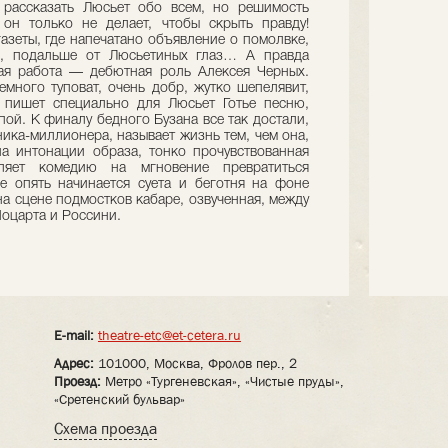
 рассказать Люсьет обо всем, но решимость
он только не делает, чтобы скрыть правду!
азеты, где напечатано объявление о помолвке,
и, подальше от Люсьетиных глаз… А правда
кая работа — дебютная роль Алексея Черных.
много туповат, очень добр, жутко шепелявит,
 пишет специально для Люсьет Готье песню,
пой. К финалу бедного Бузана все так достали,
ника-миллионера, называет жизнь тем, чем она,
на интонации образа, тонко прочувствованная
ляет комедию на мгновение превратиться
е опять начинается суета и беготня на фоне
а сцене подмостков кабаре, озвученная, между
Моцарта и Россини.
E-mail:
theatre-etc@et-cetera.ru
Адрес:
101000, Москва, Фролов пер., 2
Проезд:
Метро «Тургеневская», «Чистые пруды»,
«Сретенский бульвар»
Схема проезда