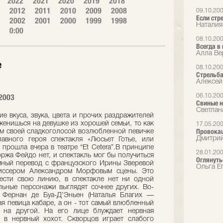
2022
2021
2020
2019
2018
2012
2011
2010
2009
2008
09.10.20
Если стр
2002
2001
2000
1999
1998
Наталия
0:00
08.10.20
Всегда в
Алла Вер
е
08.10.20
Стрельба
Алексей
2003
06.10.20
Свиные 
Светлан
е вкуса, звука, цвета и прочих раздражителей
ы женишься на девушке из хорошей семьи, то как
17.05.20
Провокац
сем своей сладкоголосой возлюбленной певичке
Дмитрий
авного героя спектакля «Люсьет Готье, или
 прошла вчера в театре “Et Cetera”.В принципе
28.01.20
ржа Фейдо нет, и спектакль мог бы получиться
Оглянуть
мный перевод с французского Ирины Зверевой
Ольга Е
жиссером Александром Морфовым сцены. Это
вести свою линию, в спектакле нет ни одной
льные персонажи выглядят сочнее других. Во-
 Фернан де Буа-Д’Эньен (Наталья Благих —
я певица кабаре, а он - тот самый влюбленный
 на другой. На его лице блуждает нервная
 в нервный хохот. Скворцов играет слабого