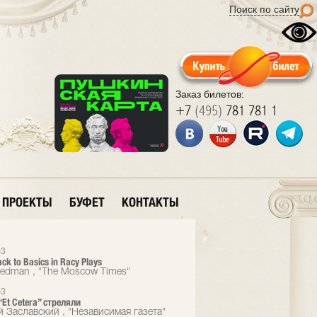
Поиск по сайту
Заказ билетов:
+7
(495)
781 781 1
ПРОЕКТЫ
БУФЕТ
КОНТАКТЫ
03
ack to Basics in Racy Plays
eedman , "The Moscow Times"
03
“Et Cetera” стреляли
й Заславский , "Независимая газета"