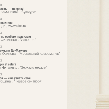
03
елять — то сразу!
 Каминская , "Культура"
03
 позитиве
ди , www.utro.ru
03
 по особым правилам
 Филиппов , "Известия"
03
ножки в До-Mажоре
а Осипова , "Московский комсомолец"
03
ии et cetera
 Чепурных , "Зеркало недели"
03
ся — и не узнать себя
гошина , "Первое сентября"