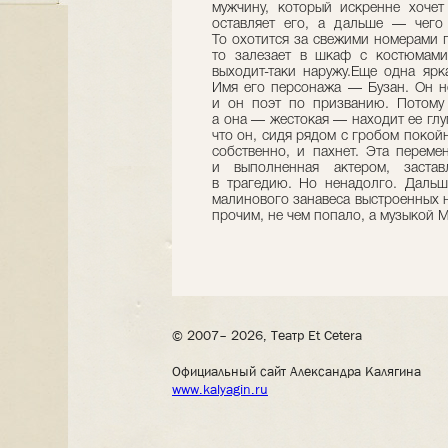
мужчину, который искренне хочет
оставляет его, а дальше — чего 
То охотится за свежими номерами г
то залезает в шкаф с костюмам
выходит-таки наружу.Еще одна яр
Имя его персонажа — Бузан. Он не
и он поэт по призванию. Потому
а она — жестокая — находит ее глу
что он, сидя рядом с гробом покой
собственно, и пахнет. Эта переме
и выполненная актером, застав
в трагедию. Но ненадолго. Дальш
малинового занавеса выстроенных н
прочим, не чем попало, а музыкой 
© 2007– 2026, Театр Et Cetera
Официальный сайт Александра Калягина
www.kalyagin.ru