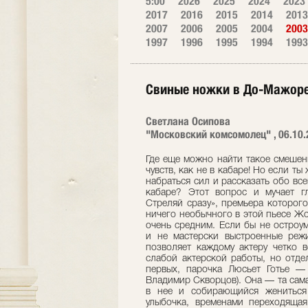
5:00
2026
2025
2024
2023
2017
2016
2015
2014
2013
2007
2006
2005
2004
2003
1997
1996
1995
1994
1993
Свиные ножки в До-Mажор
Светлана Осипова
"Московский комсомолец" , 06.10.
Где еще можно найти такое смешени
чувств, как не в кабаре! Но если т
набраться сил и рассказать обо в
кабаре? Этот вопрос и мучает гл
Стреляй сразу», премьера которого
ничего необычного в этой пьесе Жо
очень средним. Если бы не остроу
и не мастерски выстроенные ре
позволяет каждому актеру четко 
слабой актерской работы, но отде
первых, парочка Люсьет Готье —
Владимир Скворцов). Она — та сама
в нее и собирающийся жениться
улыбочка, временами переходящая