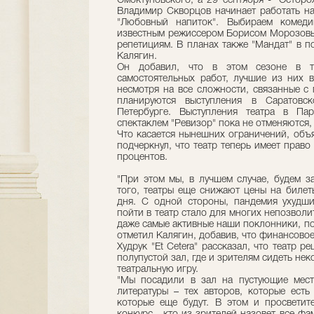
Смоктуновского, а 29 сентября - "Остор
Владимир Скворцов начинает работать н
"Любовный напиток". Выбираем комеди
известным режиссером Борисом Морозовым
репетициям. В планах также "Мандат" в п
Калягин.
Он добавил, что в этом сезоне в те
самостоятельных работ, лучшие из них в
несмотря на все сложности, связанные с 
планируются выступления в Саратовско
Петербурге. Выступления театра в Па
спектаклем "Ревизор" пока не отменяются,
Что касается нынешних ограничений, объ
подчеркнул, что театр теперь имеет право
процентов.
"При этом мы, в лучшем случае, будем з
того, театры еще снижают цены на билет
дня. С одной стороны, пандемия ухудш
пойти в театр стало для многих непозволи
даже самые активные наши поклонники, по
отметил Калягин, добавив, что финансово
Худрук "Et Cetera" рассказал, что театр 
полупустой зал, где и зрителям сидеть нек
театральную игру.
"Мы посадили в зал на пустующие мест
литературы – тех авторов, которые есть
которые еще будут. В этом и просветит