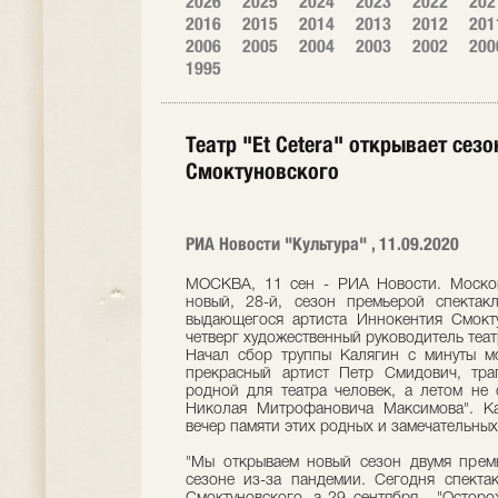
2026
2025
2024
2023
2022
202
2016
2015
2014
2013
2012
201
2006
2005
2004
2003
2002
200
1995
Театр "Et Cetera" открывает се
Смоктуновского
РИА Новости "Культура" , 11.09.2020
МОСКВА, 11 сен - РИА Новости. Московс
новый, 28-й, сезон премьерой спектак
выдающегося артиста Иннокентия Смокту
четверг художественный руководитель теа
Начал сбор труппы Калягин с минуты м
прекрасный артист Петр Смидович, тра
родной для театра человек, а летом не
Николая Митрофановича Максимова". Кал
вечер памяти этих родных и замечательных
"Мы открываем новый сезон двумя прем
сезоне из-за пандемии. Сегодня спекта