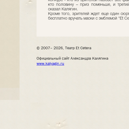
конкурс - кто из зрителей назовет все фа
кто половину – приз поменьше, и третий 
сказал Калягин.
Кроме того, зрителей ждет еще один сюрп
бесплатно вручать маски с эмблемой "Et Cet
© 2007– 2026, Театр Et Cetera
Официальный сайт Александра Калягина
www.kalyagin.ru