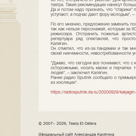
90 лет, отстранить от работы? Для артист
театра. Такие рекомендации нанесут больш
Да и потом надо признать, что "старики" 
уступают, а подчас дают фору молодым", –
По его мнению, предложение заменить пож
так как нельзя персонажей, которым за 6
режиссера. Отстранить пожилых артист
репертуара ряд спектаклей, что прост
Калягин.
Он отметил, что из-за пандемии и так мн
своей никчемности, невостребованности у
"Думаю, что сегодня все понимают, что с
осторожными, носить маски и перчатки. Н
людей", – заключил Калягин.
Ранее радио Sputnik сообщало о премьере
из изоляции".
https://radiosputnik.ria.ru/20200929/kalyag
© 2007– 2026, Театр Et Cetera
Официальный сайт Александра Калягина