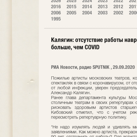
2026
2025
2024
2023
2022
202
2016
2015
2014
2013
2012
201
2006
2005
2004
2003
2002
200
1995
Калягин: отсутствие работы нав
больше, чем COVID
РИА Новости, радио SPUTNIK , 29.09.2020
Пожилые артисты московских театров, к
спектаклях в связи с коронавирусом, от о
от любой инфекции, уверен председатель
Александр Калягин.
Ранее глава департамента культуры Мо
столичным театрам в своих репертуарах 
рисковать здоровьем артистов старше
Кибовский отметил, что с учетом ре
пересмотреть репертуарную политику.
"Не надо изумлять людей и удивлять ми
заявлениями. Как можно артиста, прекрасно