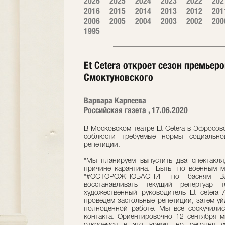
2026
2025
2024
2023
2022
202
2016
2015
2014
2013
2012
201
2006
2005
2004
2003
2002
200
1995
Et Cetera откроет сезон премье
Смоктуновского
Варвара Карпеева
Российская газета , 17.06.2020
В Московском театре Et Cetera в Эфросов
соблюсти требуемые нормы социально
репетиции.
"Мы планируем выпустить два спектакля
причине карантина. "Быть" по военным 
"#ОСТОРОЖНОБАСНИ" по басням Вл
восстанавливать текущий репертуар 
художественный руководитель Et cetera
проведем застольные репетиции, затем уйд
полноценной работе. Мы все соскучилис
контакта. Ориентировочно 12 сентября м