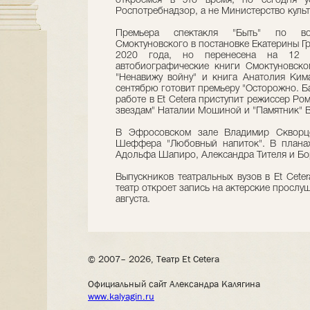
откроемся в это время, но сегодня у
Роспотребнадзор, а не Министерство культ
Премьера спектакля "Быть" по во
Смоктуновского в постановке Екатерины Г
2020 года, но перенесена на 12 
автобиографические книги Смоктуновског
"Ненавижу войну" и книга Анатолия Кима
сентябрю готовит премьеру "Осторожно. Ба
работе в Et Cetera приступит режиссер Ро
звездам" Наталии Мошиной и "Памятник" 
В Эфросовском зале Владимир Скворцо
Шеффера "Любовный напиток". В планах
Адольфа Шапиро, Александра Тителя и Бо
Выпускников театральных вузов в Et Ceter
театр откроет запись на актерские прослу
августа.
© 2007– 2026, Театр Et Cetera
Официальный сайт Александра Калягина
www.kalyagin.ru