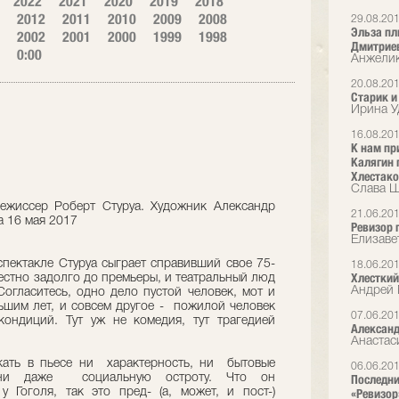
2022
2021
2020
2019
2018
2012
2011
2010
2009
2008
29.08.20
Эльза пл
2002
2001
2000
1999
1998
Дмитриев
0:00
Анжелик
20.08.20
Старик и
Ирина У
16.08.20
К нам пр
Калягин 
Хлестак
Слава Ш
Режиссер Роберт Стуруа. Художник Александр
21.06.20
а 16 мая 2017
Ревизор 
Елизаве
спектакле Стуруа сыграет справивший свое 75-
18.06.20
Хлесткий
естно задолго до премьеры, и театральный люд
Андрей 
Согласитесь, одно дело пустой человек, мот и
льшим лет, и совсем другое - пожилой человек
07.06.20
ондиций. Тут уж не комедия, тут трагедией
Александ
Анастас
кать в пьесе ни характерность, ни бытовые
06.06.20
, ни даже социальную остроту. Что он
Последни
 Гоголя, так это пред- (а, может, и пост-)
«Ревизор