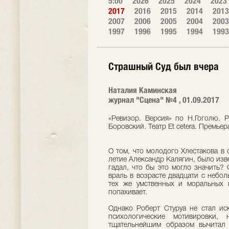
5:00
2026
2025
2024
2023
2017
2016
2015
2014
2013
2007
2006
2005
2004
2003
1997
1996
1995
1994
1993
Страшный Суд был вчера
Наталия Каминская
журнал "Сцена" №4 , 01.09.2017
«Ревизор. Версия» по Н.Гоголю. 
Боровский. Театр Et cetera. Премьер
О том, что молодого Хлестакова в 
летие Александр Калягин, было изв
гадал, что бы это могло значить? 
враль в возрасте двадцати с небо
тех же умственных и моральных к
попахивает.
Однако Роберт Стуруа не стал ис
психологические мотивировки
тщательнейшим образом вычитал у