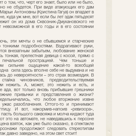
т о том, что, черт его знает, было или не было,
чно не сбудется. При виде атакующих его дам
Марьи Антоновны (Кристина Гагуа) он впадает в
е, куда уж мне, вот если бы лет эдак пятьдесят
жит он из дома Сквозник-Дмухановского не
т невозможной в его годы и в его состоянии
мочь, эти мечты о не сбывшемся и старческие
о тонкими подробностями. Вздрагивают руки,
ется внезапным забытьем, любование женской
ь тонкая, прелестная девица с косой, прямо с
я печальной прострацией. Чем тоньше и
ем сильнее ощущение какой-то всеобщей
одна сила здесь вполне себе не выдумана и не
сь до невероятности – это страх возмездия. В
стайка чиновников, предводительствуемая
ми нежить. А, может, это нежить и есть, и
е ада, вот только вновь прибывшие грешники
ежние привычки и представления о жизни?
редельничались, что любое вторжение извне
 ужас разоблачения. Оттого-то и принимают
тицу. И вот, накормив-напоив «ревизора»,
 пасть большого саквояжа и молча кидают туда
ют это на автомате, не наведавшись к персоне
цена взяток, как уже было сказано, в спектакле
персонажи продолжают следовать стереотипам
ак давно заведено, на этом свет стоит!