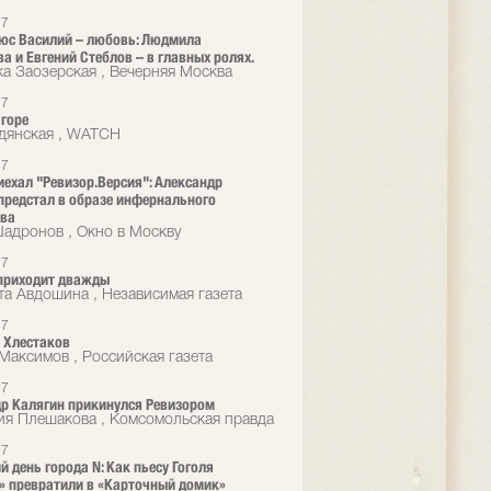
17
юс Василий – любовь: Людмила
а и Евгений Стеблов – в главных ролях.
а Заозерская , Вечерняя Москва
17
 горе
дянская , WATCH
17
иехал "Ревизор.Версия": Александр
предстал в образе инфернального
ова
адронов , Окно в Москву
17
приходит дважды
та Авдошина , Независимая газета
17
 Хлестаков
Максимов , Российская газета
17
р Калягин прикинулся Ревизором
ия Плешакова , Комсомольская правда
17
й день города N: Как пьесу Гоголя
» превратили в «Карточный домик»