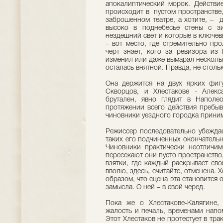
апокалиптический морок. Действи
происходит в пустом пространстве, 
заброшенном театре, а хотите, – 
высоко в поднебесье стены с з
нездешний свет и которые в ключе
– вот место, где стремительно пр
черт знает, кого за ревизора из 
изменил или даже вымарал нескольк
осталась внятной. Правда, не стол
Она держится на двух ярких фигу
Скворцов, и Хлестакове - Алекс
брутален, явно глядит в Наполе
протяжении всего действия пребыв
чиновники уездного городка приним
Режиссер последовательно убеждае
таких его подчиненных окончательн
Чиновники практически неотличим
пересекают они пусто пространство
взятки, где каждый раскрывает св
вволю, здесь, считайте, отменена. Х
образом, что сцена эта становится
замысла. О ней – в свой черед.
Пока же о Хлестакове-Калягине,
жалость и печаль, временами напо
Этот Хлестаков не протестует в тра