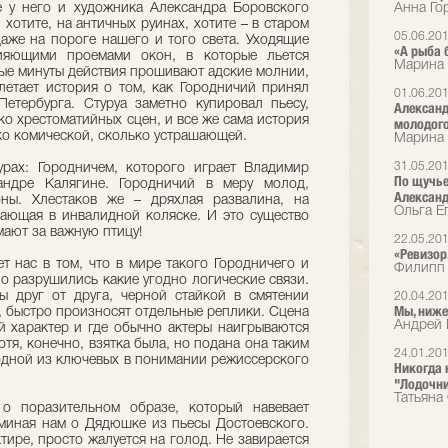
е у него и художника Александра Боровского
Анна Гор
хотите, на античных руинах, хотите – в старом
05.06.20
даже на пороге нашего и того света. Уходящие
«А рыба 
ияющими проемами окон, в которые льется
Марина 
вые минуты действия прошивают адские молнии,
олетает история о том, как Городничий принял
01.06.20
Петербурга. Стуруа заметно купировал пьесу,
Александ
о хрестоматийных сцен, и все же сама история
молодого
ько комической, сколько устрашающей.
Марина 
31.05.20
рах: Городничем, которого играет Владимир
По щучье
андре Калягине. Городничий в меру молод,
Александ
оны. Хлестаков же – дряхлая развалина, на
Ольга Е
ающая в инвалидной коляске. И это существо
ают за важную птицу!
22.05.20
«Ревизор
т нас в том, что в мире такого Городничего и
Филипп 
о разрушились какие угодно логические связи.
ы друг от друга, черной стайкой в смятении
20.04.20
Мы, ниж
, быстро произносят отдельные реплики. Сцена
Андрей 
ой характер и где обычно актеры наигрываются
отя, конечно, взятка была, но подана она таким
24.01.20
 одной из ключевых в понимании режиссерского
Никогда 
"Лодочник
Татьяна
 о поразительном образе, который навевает
миная нам о Дядюшке из пьесы Достоевского.
ктире, просто жалуется на голод. Не завирается