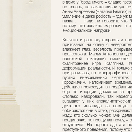
в доме у Городничего – сладко грези
но теперь, на закате жизни уж то
Анны Андреевны (Наталья Благих) и 
умиление и даже робость – где уж мн
назад… Надо ли говорить что бе
потому, что запахло жареным, а о
эмоциональной нагрузки.
Калягин играет эту старость и не
притязания на опеку с невероятн
влажнеет глаз, веселость прерыва
прелестью (а Марья Антоновна здес
палехской шкатулки) сменяетс
филиграннее игра Калягина, т
деформации реальности. И только 
пригрезилась, но гипертрофировала
пустых вневременных чертогах 
Городничим, напоминает времена
действие происходит в предбанник
еще по инерции держатся за пр
Столько наворовали, так набесп
вызывает у них апокалиптический
дряхлого инвалида за важную п
собираются они в стаю, раскрывают
мзду, кто сколько может. Они дела
поодиночке, не прощупав почву, – с
отсутствует. На пороге ада эти 
преступного поведения, потому что т