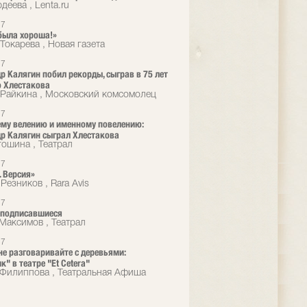
деева , Lenta.ru
17
была хороша!»
Токарева , Новая газета
17
р Калягин побил рекорды, сыграв в 75 лет
 Хлестакова
Райкина , Московский комсомолец
17
му велению и именному повелению:
р Калягин сыграл Хлестакова
гошина , Театрал
17
. Версия»
Резников , Rara Avis
17
еподписавшиеся
Максимов , Театрал
17
не разговаривайте с деревьями:
" в театре "Et Cetera"
 Филиппова , Театральная Афиша