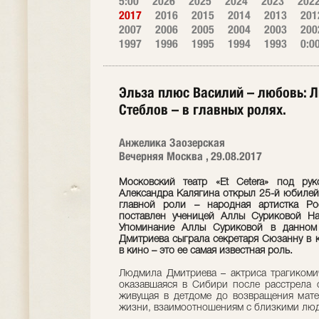
5:00
2026
2025
2024
2023
202
2017
2016
2015
2014
2013
201
2007
2006
2005
2004
2003
200
1997
1996
1995
1994
1993
0:0
Эльза плюс Василий – любовь: 
Стеблов – в главных ролях.
Анжелика Заозерская
Вечерняя Москва , 29.08.2017
Московский театр «Et Сetera» под рук
Александра Калягина открыл 25-й юбилей
главной роли – народная артистка Ро
поставлен ученицей Аллы Суриковой На
Упоминание Аллы Суриковой в данном 
Дмитриева сыграла секретаря Сюзанну в 
в кино – это ее самая известная роль.
Людмила Дмитриева – актриса трагикомич
оказавшаяся в Сибири после расстрела 
живущая в детдоме до возвращения мате
жизни, взаимоотношениям с близкими людь