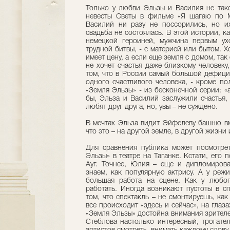
Только у любви Эльзы и Василия не тако
невесты Светы в фильме «Я шагаю по М
Василий ни разу не поссорились, но и
свадьба не состоялась. В этой истории, к
немецкой героиней, мужчина первым ух
трудной битвы, - с материей или бытом. Х
имеет цену, а если еще земля с домом, т
не хочет счастья даже близкому человеку
том, что в России самый большой дефицит,
одного счастливого человека, - кроме п
«Земля Эльзы» - из бесконечной серии: «
бы, Эльза и Василий заслужили счастья,
любят друг друга, но, увы – не суждено.
В мечтах Эльза видит Эйфелеву башню вм
что это – на другой земле, в другой жизни 
Для сравнения публика может посмотрет
Эльзы» в театре на Таганке. Кстати, его 
Ауг. Точнее, Юлия – еще и дипломиров
знаем, как популярную актрису. А у реж
большая работа на сцене. Как у любог
работать. Иногда возникают пустоты в сп
том, что спектакль – не смонтируешь, как
все происходит «здесь и сейчас», на глаза
«Земля Эльзы» достойна внимания зрител
Стеблова настолько интересный, трогател