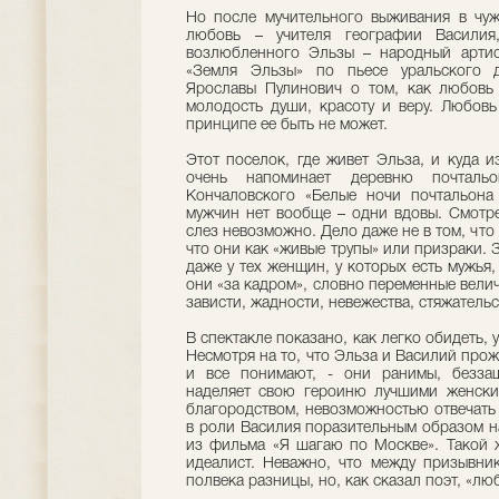
Но после мучительного выживания в чуж
любовь – учителя географии Василия,
возлюбленного Эльзы – народный артис
«Земля Эльзы» по пьесе уральского д
Ярославы Пулинович о том, как любовь 
молодость души, красоту и веру. Любовь
принципе ее быть не может.
Этот поселок, где живет Эльза, и куда и
очень напоминает деревню почтал
Кончаловского «Белые ночи почтальона
мужчин нет вообще – одни вдовы. Смотре
слез невозможно. Дело даже не в том, что 
что они как «живые трупы» или призраки. 
даже у тех женщин, у которых есть мужья, 
они «за кадром», словно переменные вели
зависти, жадности, невежества, стяжатель
В спектакле показано, как легко обидеть, 
Несмотря на то, что Эльза и Василий прож
и все понимают, - они ранимы, безза
наделяет свою героиню лучшими женским
благородством, невозможностью отвечать 
в роли Василия поразительным образом н
из фильма «Я шагаю по Москве». Такой 
идеалист. Неважно, что между призывни
полвека разницы, но, как сказал поэт, «лю