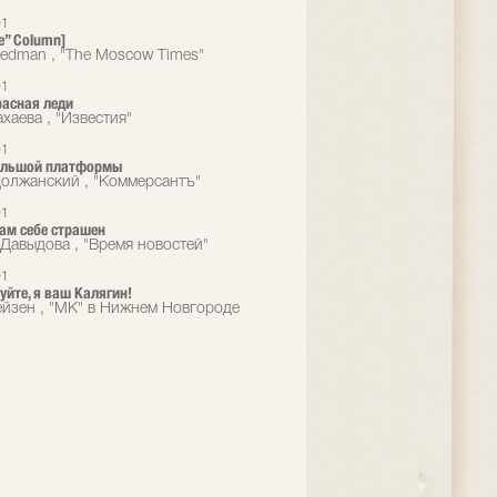
01
e” Column]
eedman , "The Moscow Times"
01
расная леди
хаева , "Известия"
01
большой платформы
олжанский , "Коммерсантъ"
01
сам себе страшен
Давыдова , "Время новостей"
01
уйте, я ваш Калягин!
йзен , "МК" в Нижнем Новгороде