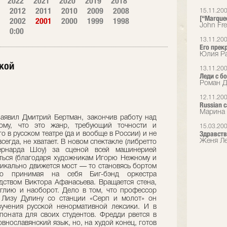
2022
2021
2020
2019
2018
2012
2011
2010
2009
2008
15.11.20
[“Marque
2002
2001
2000
1999
1998
John Fr
0:00
13.11.20
Его прек
Юлия Ра
кой
13.11.20
Леди с 
Роман Д
12.11.20
Russian 
Марина 
аявил Дмитрий Бертман, закончив работу над
тому, что это жанр, требующий точности и
15.03.20
Здравств
о в русском театре (да и вообще в России) и не
Женя Ле
всегда, не хватает. В новом спектакле (либретто
ернарда Шоу) за сценой всей машинерией
яться (благодаря художникам Игорю Нежному и
ртикально движется мост — то становясь бортом
то принимая на себя Биг-бэнд оркестра
ством Виктора Афанасьева. Вращается стена,
глию и наоборот. Дело в том, что профессор
 Лизу Дулину со станции «Серп и молот» он
зучения русской ненормативной лексики. И в
споната для своих студентов. Фредди рвется в
внославянский язык, но, на худой конец, готов