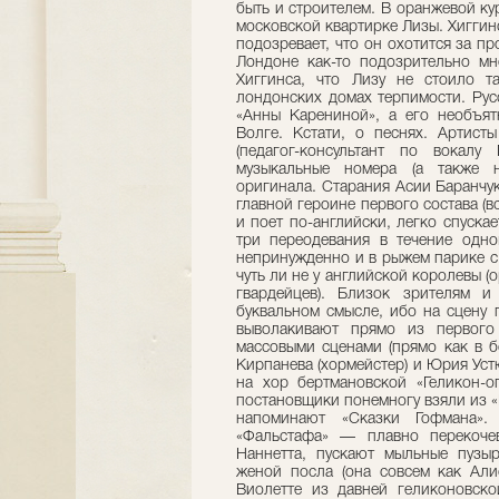
быть и строителем. В оранжевой ку
московской квартирке Лизы. Хиггинс
подозревает, что он охотится за п
Лондоне как-то подозрительно мн
Хиггинса, что Лизу не стоило т
лондонских домах терпимости. Рус
«Анны Карениной», а его необъя
Волге. Кстати, о песнях. Артисты
(педагог-консультант по вокалу
музыкальные номера (а также н
оригинала. Старания Асии Баранчук
главной героине первого состава (в
и поет по-английски, легко спуска
три переодевания в течение одно
непринужденно и в рыжем парике с 
чуть ли не у английской королевы (
гвардейцев). Близок зрителям и
буквальном смысле, ибо на сцену 
выволакивают прямо из первого
массовыми сценами (прямо как в б
Кирпанева (хормейстер) и Юрия Уст
на хор бертмановской «Геликон-оп
постановщики понемногу взяли из «Г
напоминают «Сказки Гофмана»
«Фальстафа» — плавно перекочев
Наннетта, пускают мыльные пузы
женой посла (она совсем как Али
Виолетте из давней геликоновско