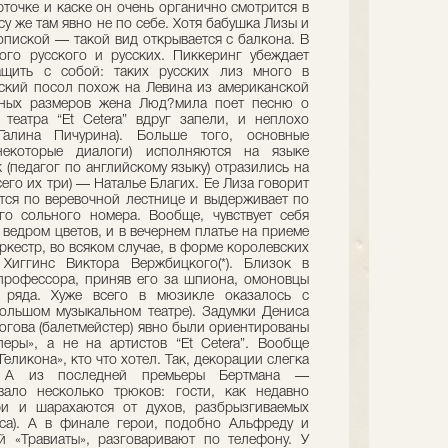
рточке и каске он очень органично смотрится в
у же там явно не по себе. Хотя бабушка Лизы и
ропиской — такой вид открывается с балкона. В
ого русского и русских. Пиккеринг убеждает
ащить с собой: таких русских лиз много в
ский посол похож на Левина из американской
тных размеров жена Люд?мила поет песню о
 театра “Et Cetera” вдруг запели, и неплохо
 Галина Пичурина). Больше того, основные
екоторые диалоги) исполняются на языке
 (педагог по английскому языку) отразились на
сего их три) — Наталье Благих. Ее Лиза говорит
ется по веревочной лестнице и выдерживает по
го сольного номера. Вообще, чувствует себя
ведром цветов, и в вечернем платье на приеме
оркестр, во всяком случае, в форме королевских
 Хиггинс Виктора Вержбицкого(*). Близок в
профессора, приняв его за шпиона, омоновцы
 ряда. Хуже всего в мюзикле оказалось с
ольшом музыкальном театре). Задумки Дениса
югова (балетмейстер) явно были ориентированы
еры», а не на артистов “Et Cetera”. Вообще
еликона», кто что хотел. Так, декорации слегка
. А из последней премьеры Бертмана —
ало несколько трюков: гости, как недавно
ри и шарахаются от духов, разбрызгиваемых
са). А в финале герои, подобно Альфреду и
й «Травиаты», разговаривают по телефону. У