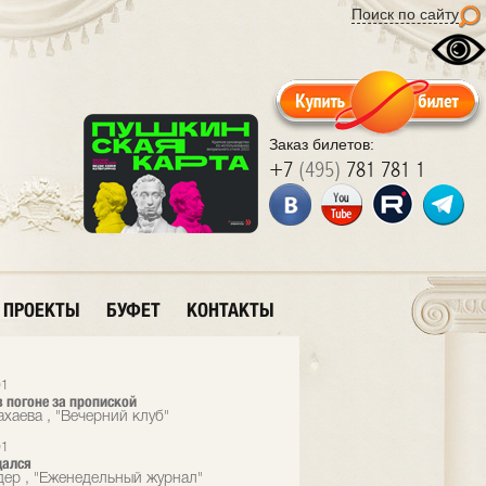
Поиск по сайту
Заказ билетов:
+7
(495)
781 781 1
ПРОЕКТЫ
БУФЕТ
КОНТАКТЫ
01
 погоне за пропиской
ахаева , "Вечерний клуб"
01
дался
дер , "Еженедельный журнал"