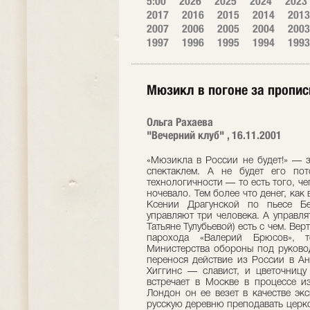
5:00
2026
2025
2024
2023
2017
2016
2015
2014
2013
2007
2006
2005
2004
2003
1997
1996
1995
1994
1993
Мюзикл в погоне за пропис
Ольга Рахаева
"Вечерний клуб" , 16.11.2001
«Мюзикла в России не будет!» — з
спектаклем. А не будет его по
технологичности — то есть того, чег
ночевало. Тем более что денег, как 
Ксении Драгунской по пьесе Б
управляют три человека. А управл
Татьяне Тулубьевой) есть с чем. Ве
парохода «Валерий Брюсов», 
Министерства обороны под руковод
перенося действие из России в Ан
Хиггинс — славист, и цветочницу
встречает в Москве в процессе и
Лондон он ее везет в качестве эк
русскую деревню преподавать церко