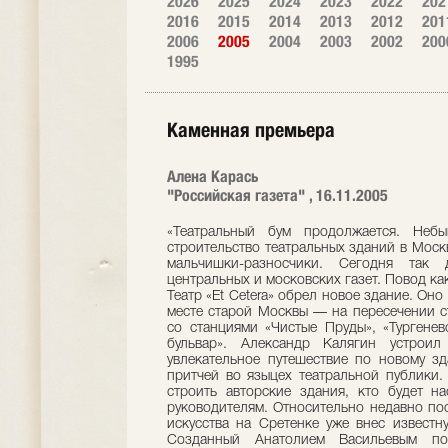
2026
2025
2024
2023
2022
202
2016
2015
2014
2013
2012
201
2006
2005
2004
2003
2002
200
1995
Каменная премьера
Алена Карась
"Российская газета" , 16.11.2005
«Театральный бум продолжается. Неб
строительство театральных зданий в Моск
мальчишки-разносчики. Сегодня так 
центральных и московских газет. Повод к
Театр «Et Cetera» обрел новое здание. Он
месте старой Москвы — на пересечении с
со станциями «Чистые Пруды», «Тургенев
бульвар». Александр Калягин устрои
увлекательное путешествие по новому зд
притчей во языцех театральной публики.
строить авторские здания, кто будет н
руководителям. Относительно недавно по
искусства на Сретенке уже внес известн
Созданный Анатолием Васильевым по