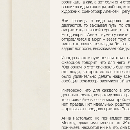
возникать: а как, а вот если они сто
возникла идея границы, забора, ко
художник, сценограф Алексей Трегу
Эти границы в виде хорошо зна
двигаются, то закрывая путь, то о
смерти отца главной героини, с к
Его дочери – Анне – нужно уладить
отправляется в морг – везет труп 
лишь отправная точка для более г
задает вопросы, высказывает обиды 
Иногда на этом пути появляются то
Скворцов говорит, что для него э
"Однозначно этот спектакль был про
это люди, которые за нас отвечаю
было удивительно делать нашу все
сообщил режиссер, заслуженный ар
Интересно, что для каждого в это
довольно редко, ведь тему задает ре
то справляйтесь со своими пробле
нет, правда. Нет идеальных родител
– призывает народная артистка Рос
Анна настолько не принимает сво
Москву, даже имя меняет на Жан
понимает: несмотря ни на что, она 