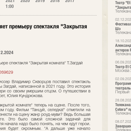
2021
2020
2019
2018
2017
Театр "E
1:00
"Закрыт
Телекан
02.12.20
Фестивал
ляет премьеру спектакля "Закрытая
Шэ
Телекан
18.10.20
Александ
актеров 
12.2024
Телекан
06.09.20
ьере спектакля "Закрытая комната" Т.Загдай
Театр Et
Москва 
/4269629
02.09.20
ежиссер Владимир Скворцов поставил спектакль
Программ
ы Загдай, написанной в 2021 году. Это история
театральн
ри со своим умершим отцом. О путешествии в
Первый 
сет, Юлия Кундрюкова.
28.08.20
Телекана
акрытой комнате" теперь на сцене. После того,
Cetera" 
м году. Фильм "Танцуй, селедка!" отметили на
Телекан
енести на сцену жанр роуд-муви? Ведь большая
оге. Это было самой сложной задачей для
08.07.20
я начала надо было понять, на чем едут герои.
Завершен
ния будет скромным. "А дальше уже начало
Телекан