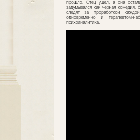
прошло. Отец ушел, а она остала
задумывался как черная комедия, 
следят за проработкой каждой
одновременно и терапевтом-н
психоаналитика.