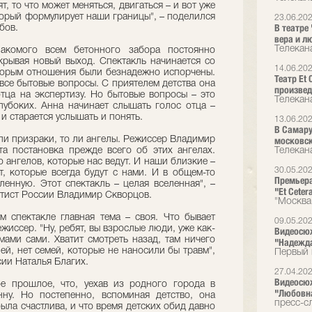
ят, то что может меняться, двигаться – и вот уже
торый формулирует наши границы", – поделился
23.06.20
В театре
бов.
вера и л
Телекан
комого всем бетонного забора постоянно
ткрывая новый выход. Спектакль начинается со
14.06.20
оторым отношения были безнадежно испорчены.
Театр Et
 все бытовые вопросы. С приятелем детства она
произвед
отца на экспертизу. Но бытовые вопросы – это
Телекана
лубоких. Анна начинает слышать голос отца –
и старается услышать и понять.
13.06.20
В Самару
 ли призраки, то ли ангелы. Режиссер Владимир
московск
та постановка прежде всего об этих ангелах.
Телекан
 ангелов, которые нас ведут. И наши близкие –
30.05.20
т, которые всегда будут с нами. И в общем-то
Премьера
ленную. Этот спектакль – целая вселенная", –
"Et Ceter
тист России Владимир Скворцов.
"Москва
м спектакле главная тема – своя. Что бывает
09.05.20
жиссер. "Ну, ребят, вы взрослые люди, уже как-
Видеосюж
мами сами. Хватит смотреть назад, там ничего
"Надежда
ей, нет семей, которые не наносили бы травм",
Первый 
сии Наталья Благих.
27.04.20
Видеосюж
е прошлое, что, уехав из родного города в
"Любовна
ну. Но постепенно, вспоминая детство, она
пресс-сл
была счастлива, и что время детских обид давно