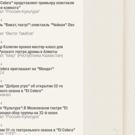
t Cetera" представляет премьеру спектакля
ая комната"
ал "Россия-Культура"
24
ь "Виват, театр!": спектакль "Чайная" Лао
ал "Вести Тамбов"
24
р Калягин провел мастер-класс для
Русского театра драмы в Алматы
ал "Мир" (Республика Казахстан)
24
 Cetera приглашает на "Мандат"
24
24
а "Доброе утро" об открытии 32-го
ого сезона в "Et Cetera"
канал
24
л "Культура": В Московском театре "Et
прошел сбор труппы на 32-й сезон
ал "Россия-Культура"
24
ие 31-го театрального сезона в "Et Cetera"
ал "ОТР"