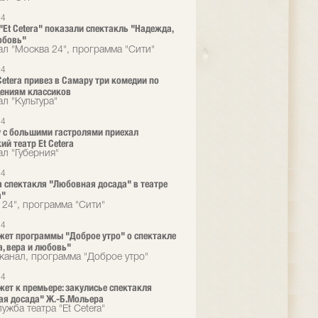
24
 "Et Cetera" показали спектакль "Надежда,
юбовь"
ал "Москва 24", программа "Cити"
24
 Cetera привез в Самару три комедии по
ениям классиков
л "Культура"
24
 с большими гастролями приехал
ий театр Et Cetera
ал "Губерния"
24
 спектакля "Любовная досада" в театре
a"
 24", программа "Сити"
24
ет программы "Доброе утро" о спектакле
, вера и любовь"
канал, программа "Доброе утро"
24
ет к премьере: закулисье спектакля
я досада" Ж.-Б.Мольера
ужба театра "Et Cetera"