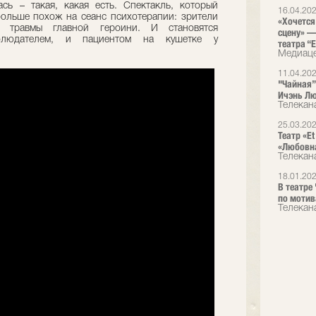
сь – такая, какая есть. Спектакль, который
16.04.20
больше похож на сеанс психотерапии: зрители
«Хочется
 травмы главной героини. И становятся
сцену» —
аблюдателем, и пациентом на кушетке у
театра “E
Медиаце
11.04.20
"Чайная”
Ичэнь Лю
Телекан
25.03.20
Театр «E
«Любовна
Телекан
18.01.20
В театре
по мотив
Телекан