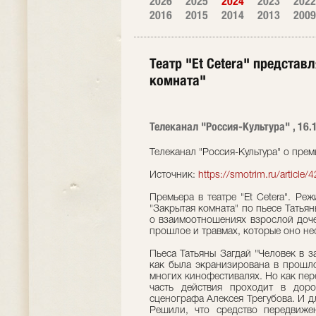
2026
2025
2024
2023
2022
2016
2015
2014
2013
2009
Театр "Et Cetera" представ
комната"
Телеканал "Россия-Культура" , 16.
Телеканал "Россия-Культура" о прем
Источник:
https://smotrim.ru/article
Премьера в театре "Et Cetera". Р
"Закрытая комната" по пьесе Татьян
о взаимоотношениях взрослой доче
прошлое и травмах, которые оно не
Пьеса Татьяны Загдай "Человек в з
как была экранизирована в прошло
многих кинофестивалях. Но как пер
часть действия проходит в дор
сценографа Алексея Трегубова. И дл
Решили, что средство передвиже