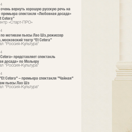
24
 очень вернуть хорошую русскую речь на
 премьера спектакля «Любовная досада»
t Cetera”
нтр «Старт-ПРО»
24
 по мотивам пьесы Лао Шэ, режиссер
, московский театр “Et Cetera”
ал "Россия-Культура"
24
t Cetera» представляет спектакль
я досада» по Мольеру
ал "Россия-Культура"
24
 "Et Cetera" – премьера спектакля "Чайная"
ам пьесы Лао Шэ
ал "Россия-Культура"