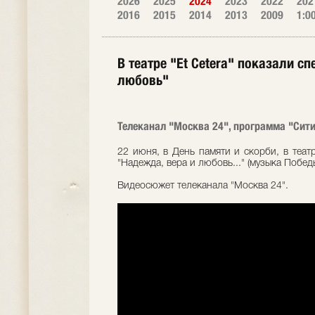
2026
2025
2024
2023
2022
202
2016
2015
2014
2013
2009
1:0
В театре "Et Cetera" показали с
любовь"
Телеканал "Москва 24", программа "Cити"
22 июня, в День памяти и скорби, в театр
"Надежда, вера и любовь..." (музыка Побед
Видеосюжет телеканала "Москва 24".