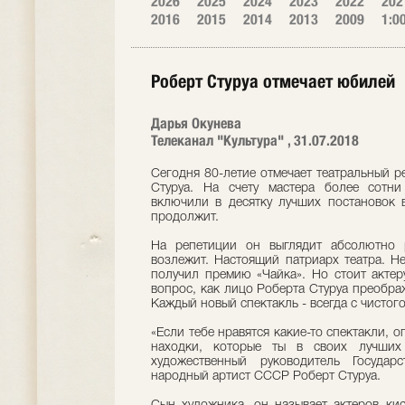
2026
2025
2024
2023
2022
202
2016
2015
2014
2013
2009
1:0
Роберт Стуруа отмечает юбилей
Дарья Окунева
Телеканал "Культура" , 31.07.2018
Сегодня 80-летие отмечает театральный 
Стуруа. На счету мастера более сотни 
включили в десятку лучших постановок 
продолжит.
На репетиции он выглядит абсолютно 
возлежит. Настоящий патриарх театра. Н
получил премию «Чайка». Но стоит актер
вопрос, как лицо Роберта Стуруа преображ
Каждый новый спектакль - всегда с чистого
«Если тебе нравятся какие-то спектакли, о
находки, которые ты в своих лучших 
художественный руководитель Государ
народный артист СССР Роберт Стуруа.