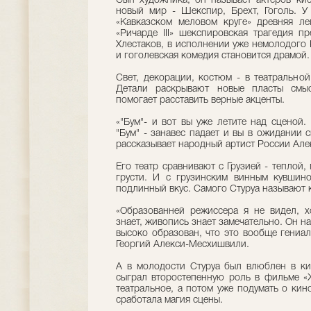
Сын художника, он называет актеров кис
новый мир - Шекспир, Брехт, Гоголь. У 
«Кавказском меловом круге» древняя ле
«Ричарде III» шекспировская трагедия п
Хлестаков, в исполнении уже немолодого 
и гоголевская комедия становится драмой.
Свет, декорации, костюм - в театральной
Детали раскрывают новые пласты смыс
помогает расставить верные акценты.
«"Бум"- и вот вы уже летите над сценой. 
"Бум" - занавес падает и вы в ожидании с
рассказывает народный артист России Ал
Его театр сравнивают с Грузией - теплой
грусти. И с грузинским винным кувшин
подлинный вкус. Самого Стуруа называют
«Образованней режиссера я не видел, х
знает, живопись знает замечательно. Он на
высоко образован, что это вообще гениал
Георгий Алекси-Месхишвили.
А в молодости Стуруа был влюблен в ки
сыграл второстепенную роль в фильме «
театральное, а потом уже подумать о кин
сработала магия сцены.