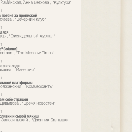
Каминская, Анна Ветхова , "Культура"
01
 погоне за пропиской
ахаева , "Вечерний клуб"
01
дался
дер , "Еженедельный журнал"
01
e” Column]
eedman , "The Moscow Times"
01
расная леди
хаева , "Известия"
01
большой платформы
олжанский , "Коммерсантъ"
01
сам себе страшен
Давыдова , "Время новостей"
01
сливки и сырой мякиш
 Залесиньский , "Дзенник Балтыцки