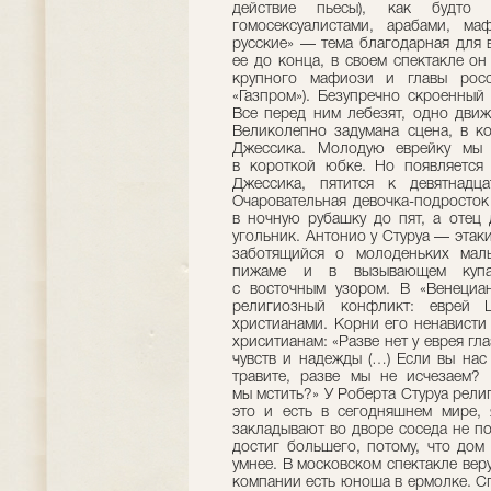
действие пьесы), как будто 
гомосексуалистами, арабами, ма
русские» — тема благодарная для 
ее до конца, в своем спектакле о
крупного мафиози и главы росс
«Газпром»). Безупречно скроенный
Все перед ним лебезят, одно дви
Великолепно задумана сцена, в к
Джессика. Молодую еврейку мы 
в короткой юбке. Но появляется
Джессика, пятится к девятнадц
Очаровательная девочка-подросток
в ночную рубашку до пят, а отец 
угольник. Антонио у Стуруа — этак
заботящийся о молоденьких мал
пижаме и в вызывающем купаль
с восточным узором. В «Венециа
религиозный конфликт: еврей 
христианами. Корни его ненависти 
хриситианам: «Разве нет у еврея гла
чувств и надежды (…) Если вы нас
травите, разве мы не исчезаем?
мы мстить?» У Роберта Стуруа рели
это и есть в сегодняшнем мире, 
закладывают во дворе соседа не пот
достиг большего, потому, что дом
умнее. В московском спектакле вер
компании есть юноша в ермолке. Сг