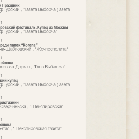
01
ли Праздник
 Гурский , "Газета Выборча (Газета
"
01
ровский фестиваль. Купец из Москвы
 Гурский , "Газета Выборча"
01
реди папок “Korona”
ча-Шабловский , "Жечпосполита"
01
Шейлока
еховска-Деркач , "Глос Выбжежа"
01
кий купец
 Гурский , "Газета Выборча (Газета
"
01
христианин
Сверчиньска , "Шекспировская
01
ейлока
ентас , "Шекспировская газета"
01