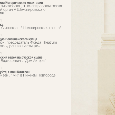
или Исторические медитации
 Лигажевска , "Шекспировская газета"
ый орган V Шекспировского
ля)
01
зка
 Сыновска , "Шекспировская газета"
01
ую Венецианского купца
он, председатель Фонда Theatrum
sis «Дзенник Балтыцки»
01
ский еврей на русской сцене
 Бартошевич , "Дом Актера"
01
уйте, я ваш Калягин!
йзен , "МК" в Нижнем Новгороде