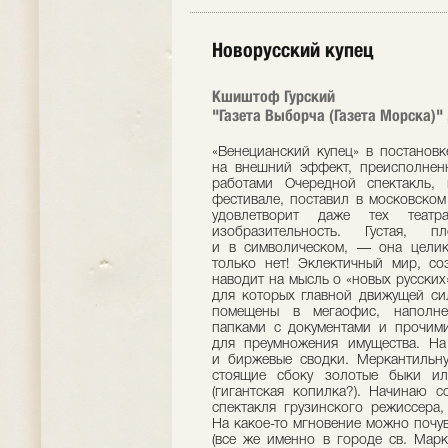
Новорусский купец
Кшиштоф Гурский
"Газета Выборча (Газета Морска)" 
«Венецианский купец» в постановк
на внешний эффект, преисполнен
работами Очередной спектакль,
фестивале, поставил в московском
удовлетворит даже тех театр
изобразительность. Густая
и в символическом, — она целик
только нет! Эклектичный мир, со
наводит на мысль о «новых русски
для которых главной движущей си
помещены в мегаофис, наполне
папками с документами и прочим
для преумножения имущества. Н
и биржевые сводки. Меркантильн
стоящие сбоку золотые быки ил
(гигантская копилка?). Начинаю с
спектакля грузинского режиссера,
На какое-то мгновение можно почув
(все же именно в городе св. Марк