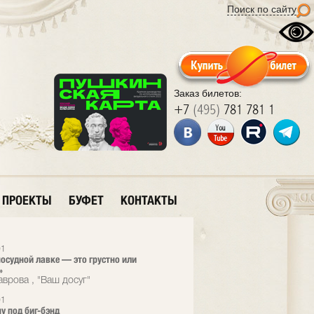
Поиск по сайту
Заказ билетов:
+7
(495)
781 781 1
ПРОЕКТЫ
БУФЕТ
КОНТАКТЫ
01
посудной лавке — это грустно или
»
аврова , "Ваш досуг"
01
ну под биг-бэнд