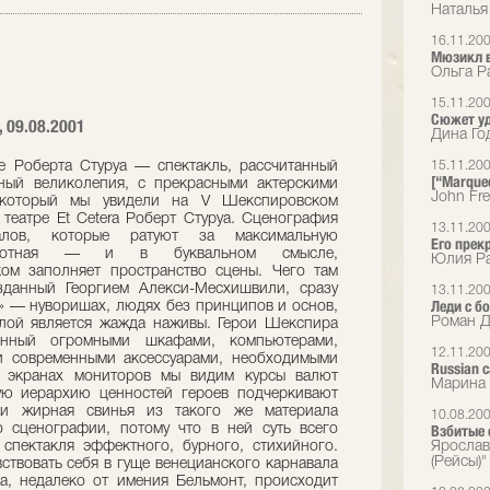
Наталья 
16.11.20
Мюзикл в
Ольга Р
15.11.20
Сюжет у
, 09.08.2001
Дина Го
е Роберта Стуруа — спектакль, рассчитанный
15.11.20
[“Marque
ный великолепия, с прекрасными актерскими
John Fr
 который мы увидели на V Шекспировском
 театре Et Cetera Роберт Стуруа. Сценография
13.11.20
алов, которые ратуют за максимальную
Его прек
, плотная — и в буквальном смысле,
Юлия Ра
ом заполняет пространство сцены. Чего там
зданный Георгием Алекси-Месхишвили, сразу
13.11.20
Леди с 
х» — нуворишах, людях без принципов и основ,
Роман Д
лой является жажда наживы. Герои Шекспира
нный огромными шкафами, компьютерами,
12.11.20
и современными аксессуарами, необходимыми
Russian 
а экранах мониторов мы видим курсы валют
Марина 
ую иерархию ценностей героев подчеркивают
и жирная свинья из такого же материала
10.08.20
о сценографии, потому что в ней суть всего
Взбитые 
 спектакля эффектного, бурного, стихийного.
Ярослав
(Рейсы)"
ствовать себя в гуще венецианского карнавала
а, недалеко от имения Бельмонт, происходит