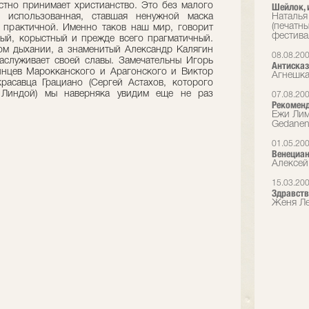
остно принимает христианство. Это без малого
Шейлок, 
: использованная, ставшая ненужной маска
Наталья
(печатн
 практичной. Именно таков наш мир, говорит
фестива
ый, корыстный и прежде всего прагматичный.
ом дыхании, а знаменитый Александр Калягин
08.08.20
аслуживает своей славы. Замечательны Игорь
Антиска
нцев Марокканского и Арагонского и Виктор
Агнешка
асавца Грациано (Сергей Астахов, которого
 Линдой) мы наверняка увидим еще не раз
07.08.20
Рекоменд
Ежи Лим
Gedanen
01.05.20
Венециан
Алексей
15.03.20
Здравств
Женя Ле