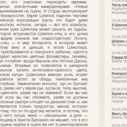
10.08.20
это его участники переодеты евреями,
Театр, и
фиози, элегантными камердинерами. «Новые
Кшиштоф
высмеивания на сцене. И Стуруа эксплуатирует
Морска)
н безжалостен. Еврей Шейлок наделен чертами
ийской корпорации (пусть это будет даже
09.08.20
V Шекспи
 костюм, котелок, сигара — вот его атрибуты.
Кшиштоф
жение руки Шейлока может решить их судьбы.
оторой встречаются Шейлок-отец и его дочка
09.08.20
видим сначала как сладострастную Лолиту,
Шейлок с
 отец — и мир Интернета, в котором живет
Ян Бонь
атому веку и дальше, к эпохе Шекспира.
 преображается в покорного ребенка, одетого
09.08.20
дарит малютке цветные фломастеры, линейку,
Сердце 
ий «голубой» вроде Версаче или Элтона Джона,
Беата Ч
ьчиках. Впервые он появляется в шикарной
09.08.20
ном халате интенсивно-красного цвета,
Новорусс
нском купце» Шекспира важную роль играет
Кшиштоф
Шейлок мстит за обиды, нанесенные ему
Морска)
глубоки. Замечателен монолог, где он бросает
з, разве нет у еврея рук, органов, тела, мыслей,
09.08.20
 щекочете, разве мы не смеемся? Если вы нас
Еврей и 
 И если вы нас обижаете, разве не должны
Юстына 
газета"
гиозные распри отходят на дальний план и, как
являются только предлогом, миной, которую
09.08.20
ому, что он по-другому молится, а потому, что
Месть Ш
 у него лучше, жена — сексуальнее, а дети —
Беата Л
ующему в Христа Бассанио не мешает, что в его
ущены краски в сцене (ее нет в шекспировском
09.08.20