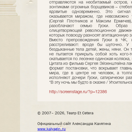
отправляются на необитаемый остров, 
зонтиками огромных борщевиков – стебел
ядовитые одновременно. Это сигнал
оказывается миражом, где невозможно 
(Сергей Плотников и Максим Ермичев),
разоблачают семью Гуски. Образ 
олицетворяющей революционное движен
которых повсюду разносят агитационную з
Вместо препровождения Гуски в ЧК, 
расстреливают: вроде бы шуточно. У 
бездыханные тела детей, жены, няни. Он т
не пытается прикрыть собой хоть кого-
скатывается по лесенке одинокая коляска, 
Цитата из фильма Сергея Эйзенштейна ла
формат постановки, что вскрывает глав
мира, где в центре не человек, а толп
исполняют дочери Гуски, сатирически ра
“В эту ночь мы будто в сказке / Упоительно
http://screenstage.ru/?p=12386
© 2007– 2026, Театр Et Cetera
Официальный сайт Александра Калягина
www.kalyagin.ru