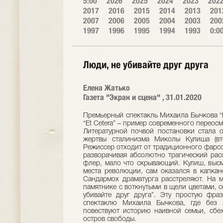
5:00
2026
2025
2024
2023
202
2017
2016
2015
2014
2013
201
2007
2006
2005
2004
2003
200
1997
1996
1995
1994
1993
0:0
Люди, не убивайте друг друга
Елена Жатько
Газета "Экран и сцена" , 31.01.2020
Премьерный спектакль Михаила Бычкова “
“Et Сetera” – пример современного переос
Литературной почвой постановки стала о
жертвы сталинизма Миколы Кулиша (вто
Режиссер отходит от традиционного фарсо
разворачивая абсолютно трагический рас
флер, мало что скрывающий. Кулиш, высм
места революции, сам оказался в капкан
Сандармох драматурга расстреляют. На м
памятнике с воткнутыми в щели цветами, с
убивайте друг друга”. Эту простую фр
спектаклю Михаила Бычкова, где без 
повествуют историю наивной семьи, сбе
остров свободы.