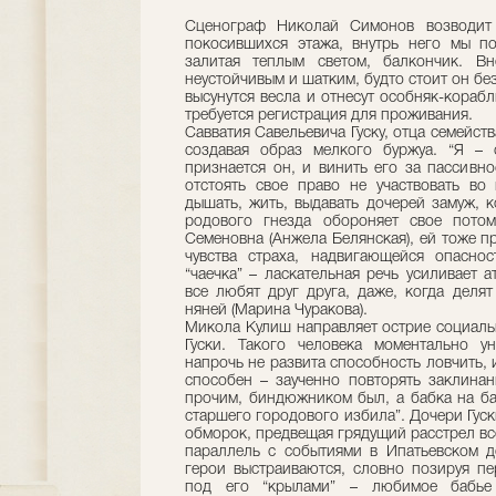
Сценограф Николай Симонов возводит
покосившихся этажа, внутрь него мы по
залитая теплым светом, балкончик. В
неустойчивым и шатким, будто стоит он бе
высунутся весла и отнесут особняк-кораб
требуется регистрация для проживания.
Савватия Савельевича Гуску, отца семейст
создавая образ мелкого буржуа. “Я – 
признается он, и винить его за пассивнос
отстоять свое право не участвовать во
дышать, жить, выдавать дочерей замуж, к
родового гнезда обороняет свое потом
Семеновна (Анжела Белянская), ей тоже п
чувства страха, надвигающейся опасности
“чаечка” – ласкательная речь усиливает 
все любят друг друга, даже, когда деля
няней (Марина Чуракова).
Микола Кулиш направляет острие социаль
Гуски. Такого человека моментально у
напрочь не развита способность ловчить, 
способен – заученно повторять заклинан
прочим, биндюжником был, а бабка на ба
старшего городового избила”. Дочери Гуск
обморок, предвещая грядущий расстрел вс
параллель с событиями в Ипатьевском д
герои выстраиваются, словно позируя пе
под его “крылами” – любимое бабье 