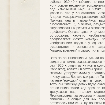
рубежа 1930-40-х (абсолютно иного
но и совсем недавними эстрадными
под изменчивый мир" и "Опять м
(забавно, что у Константина Бого
Андрея Макаревича развлекал себ
Панкова она в пародийном вари
"несогласных"...!), в живом, разу
актуализованных ритмах и с вовле
в действие. Однако едва ли цитир
осторожные, какие-то необязат
предполагает сюжет комедии, э
изображением недавно ушедшего 
руководителя и основателя театр
"нашему времени" и делают их в пр
Зато по обыкновению и чуть ли не с
сюда гигантские, возвышающиеся по
раз 1920-х, ходят из кулисы в кул
Обрезков), артисты в густом гриме
глазами, утрируют мимику, пластик
и клоунады... Все это как раз от П
частные "находки" ставят в тупик 
Автоном Сигизмундович вдруг оказы
объяснению такой ход едва ли по
трясущаяся над платьем мертв
Леопольдовна, заговорила и зама
спишешь на общие для них проо
оставалось немым...), ну по всем 