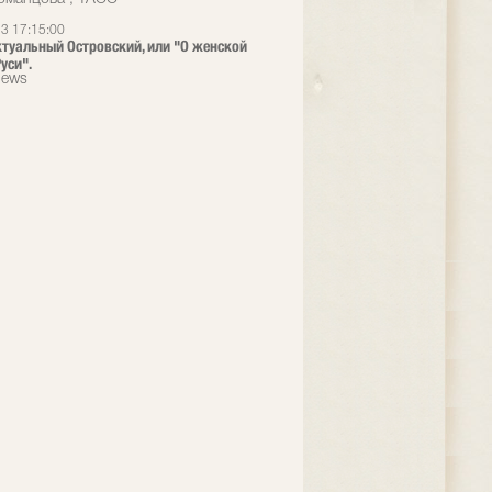
3 17:15:00
ктуальный Островский, или "О женской
уси".
News