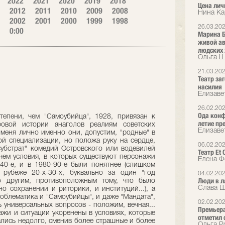
2022
2021
2020
2019
2018
Цена лич
2012
2011
2010
2009
2008
Нина Ка
2002
2001
2000
1999
1998
26.03.20
0:00
Марина Б
живой ав
людских 
Ольга Ш
21.03.20
Театр за
насилия
Елизаве
26.02.20
Ода конф
тепени, чем "Самоубийца", 1928, привязан к
летие пр
вой истории анаголов реалиям советских
Елизаве
меня лично именно они, допустим, "родные" в
й специализации, но положа руку на сердце,
06.02.20
убстрат" комедий Островского или водевилей
Театр Et
 чем условия, в которых существуют персонажи
Елена Фе
40-е, и в 1980-90-е были понятнее (слишком
 рубеже 20-х-30-х, буквально за один "год
04.02.20
Люди в л
о другим, противоположным тому, что было
Слава Ша
о сохранении и риторики, и институций...), а
роблематика и "Самоубийцы", и даже "Мандата",
02.02.20
ь универсальных вопросов - положим, вечная...
Премьера
пажи и ситуации укоренены в условиях, которые
отметил 
ись недолго, сменив более страшные и более
Ольга Р