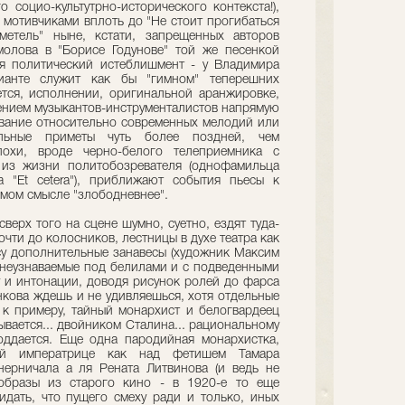
 социо-культутрно-исторического контекста!),
 мотивчиками вплоть до "Не стоит прогибаться
етель" ныне, кстати, запрещенных авторов
молова в "Борисе Годунове" той же песенкой
я политический истеблишмент - у Владимира
анте служит как бы "гимном" теперешних
меется, исполнении, оригинальной аранжировке,
чением музыкантов-инструменталистов напрямую
ование относительно современных мелодий или
ельные приметы чуть более поздней, чем
похи, вроде черно-белого телеприемника с
из жизни политобозревателя (однофамильца
а "Et cetera"), приближают события пьесы к
ямом смысле "злободневнее".
верх того на сцене шумно, суетно, ездят туда-
чти до колосников, лестницы в духе театра как
ису дополнительные занавесы (художник Максим
, неузнаваемые под белилами и с подведенными
у и интонации, доводя рисунок ролей до фарса
анкова ждешь и не удивляешься, хотя отдельные
- к примеру, тайный монархист и белогвардеец
вается... двойником Сталина... рациональному
ддается. Еще одна пародийная монархистка,
ой императрице как над фетишем Тамара
нерничала а ля Рената Литвинова (и ведь не
бразы из старого кино - в 1920-е то еще
видать, что пущего смеху ради и только, иных