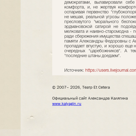
демократами, вылавировали себ
комфорта, и, не жертвуя комфорто
оспаривая первенство "глубокопор
не мешая, реальной угрозы положе
пресловутого "морального беспок
эрдмановской сатирой не подойд
мелковата и наивно-старомодна - 
ради сбережения имущества спешащ
памяти Александры Федоровны с Ан
пропадает впустую, и хорошо еще н
очередных "царебожников". А тем 
"последние штаны доедаем".
Источник:
https://users.livejournal.c
© 2007– 2026, Театр Et Cetera
Официальный сайт Александра Калягина
www.kalyagin.ru