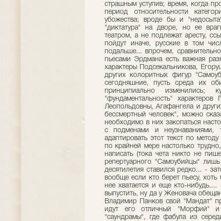
страшным уступив; время, когда пр
период относительности катего
убожества; вроде бы и "недосыта
"диктатура" на дворе, но ее вра
театром, а не подлежат аресту, сс
пойдут иначе, русские в том чи
подальше... впрочем, сравнительн
пьесами Эрдмана есть важная разн
характеры Подсекальникова, Егору
других колоритных фигур "Самоу
сегодняшние, пусть среда их оби
принципиально изменились; к
"фундаментальность" характеров 
Леопольдовны, Агафангела и други
бессмертный человек", можно сказа
необходимо в них закопаться наст
с подменами и неузнаваниями, т
адаптировать этот текст по метод
по крайней мере настолько трудно,
написать (тока чета никто не пише
репертуарного "Самоубийцы" лишь
десятилетия ставился редко... - за
вообще если кто берет пьесу, хоть 
нее хватается и еще кто-нибудь...
выпустить, ну да у Женовача обещанн
Владимир Панков свой "Мандат" пре
идут его отличный "Морфий" и 
"саундрамы", где фабула из сере