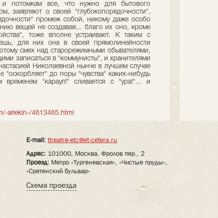
е и потомкам все, что нужно для бытового
м, заявляют о своей "глубокопорядочности",
ядочности" промеж собой, никому даже особо
нию вещей не создавая... благо их оно, кроме
ойства", тоже вполне устраивает. К таким с
ешь, для них она в своей прямолинейности
потому смех над старорежимными обывателями,
ими записаться в "коммунисты", и хранителями
астасией Николаевной нынче в лучшем случае
е "оскорбляет" до поры "чувства" каких-нибудь
временем "караул!" сливается с "ура!"... и
om/-arlekin-/4613465.html
E-mail:
theatre-etc@et-cetera.ru
Адрес:
101000, Москва, Фролов пер., 2
Проезд:
Метро «Тургеневская», «Чистые пруды»,
«Сретенский бульвар»
Схема проезда