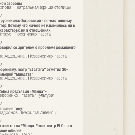
ной свободы
рпова , Театральная афиша столицы
23
русникина: Островский - по-настоящему
тор. Потому что ничего не изменилось ни в
характерах, ни в отношениях
траус , Российская газета
23
говорил со зрителем о проблеме домашнего
та Авдошина , Независимая газета
23
ормизму. Театр "Et cetera" отметил 30-
емьерой "Мандата"
та Авдошина , Независимая газета
23
 Cetera предъявил «Мандат»
доренко , газета "Культура"
23
апше не тонут
дронов , livejournal /arlekin-/
23
 спектакля "Мандат": как театр Et Cetera
свой юбилей
оманцова , ТАСС