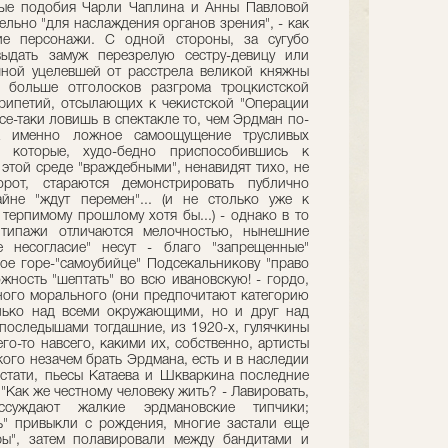
ные подобия Чарли Чаплина и Анны Павловой
тельно "для наслаждения органов зрения", - как
ие персонажи. С одной стороны, за сугубо
ыдать замуж перезрелую сестру-девицу или
ной уцелевшей от расстрела великой княжны
 больше отголосков разгрома троцкистской
рипетий, отсылающих к чекистской "Операции
все-таки ловишь в спектакле то, чем Эрдман по-
а именно ложное самоощущение трусливых
в, которые, худо-бедно приспособившись к
 этой среде "враждебными", ненавидят тихо, не
рот, стараются демонстрировать публично
йне "ждут перемен"... (и не столько уже к
 терпимому прошлому хотя бы...) - однако в то
типажи отличаются мелочностью, нынешние
е несогласие" несут - благо "запрещенные"
ое горе-"самоубийце" Подсекальникову "право
жность "шептать" во всю ивановскую! - гордо,
ного морального (они предпочитают категорию
олько над всеми окружающими, но и друг над
 последышами тогдашние, из 1920-х, гулячкины
о-то навсего, какими их, собственно, артисты
кого незачем брать Эрдмана, есть и в наследии
стати, пьесы Катаева и Шкваркина последние
 "Как же честному человеку жить? - Лавировать,
ассуждают жалкие эрдмановские типчики;
ь" привыкли с рождения, многие застали еще
ры", затем полавировали между бандитами и