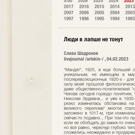
5:00
2026
2025
2024
2023
2017
2016
2015
2014
2013
2007
2006
2005
2004
2003
1997
1996
1995
1994
1993
Люди в лапше не тонут
Слава Шадронов
livejournal /arlekin-/ , 04.02.2023
"Мандат", 1925, в еще большей с
уникальным, не имеющим в миро
послереволюционных 1920-х - для 
силу моей прошлой филологическо
даже общественно-политический "с
Чехова сегодня гораздо понятнее,
Николая Эрдмана... и уже в 1930-
резко изменилась обстановка на
великого перелома" многое стал
заложено в 1017-м, при номинальн
сейчас-то подавно... При том что п
если ее обобщать до каких-то очен
но все равно, чересчур глубоко ти
сложились неожиданно и продержал