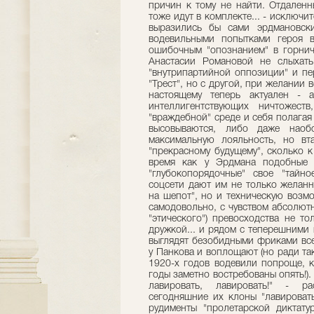
причин к тому не найти. Отдален
тоже идут в комплекте... - исключи
выразились бы сами эрдмановск
водевильными попытками героя в
ошибочным "опознанием" в горнич
Анастасии Романовой не слыхать
"внутрипартийной оппозиции" и пе
"Трест", но с другой, при желании 
настоящему теперь актуален - 
интеллигентствующих ничтожест
"враждебной" среде и себя полагая
высовываются, либо даже наобо
максимальную лояльность, но вта
"прекрасному будущему", сколько к
время как у Эрдмана подобные 
"глубокопорядочные" свое "тайно
соцсети дают им не только желанн
на шепот", но и техническую возмо
самодовольно, с чувством абсолют
"этического") превосходства не т
дружкой... и рядом с теперешними
выглядят безобидными фриками всег
у Панкова и воплощают (но ради та
1920-х годов водевили попроще, к
годы заметно востребованы опять!).
лавировать, лавировать!" - р
сегодняшние их клоны "лавироват
рудименты "пролетарской диктату