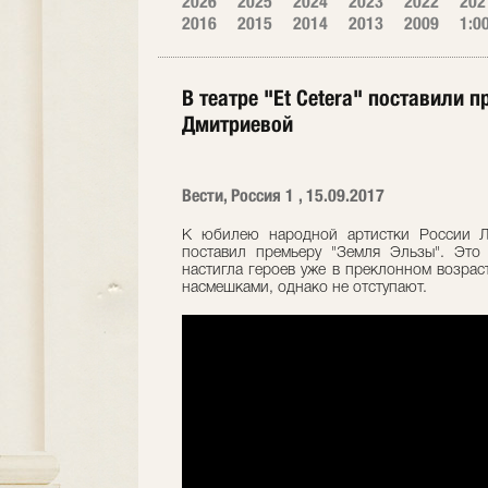
2026
2025
2024
2023
2022
202
2016
2015
2014
2013
2009
1:0
В театре "Et Cetera" поставили
Дмитриевой
Вести, Россия 1 , 15.09.2017
К юбилею народной артистки России Лю
поставил премьеру "Земля Эльзы". Это 
настигла героев уже в преклонном возрас
насмешками, однако не отступают.