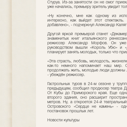
Стуруа. Из-за занятости он не смог приех
уже начались, премьеру зритель увидит тол
«Ну конечно, мне как одному из испо
интересно, как выйдет этот спектакль.
добавлено», - подчеркнул Александр Каляг
Другой яркой премьерой станет «Декаме
знаменитых книг итальянского ренессан
режиссер Александр Морфов. Он уже
руководством вышли «Король Убю» и «
планирует занять молодых, только что пр
«Эта страсть, любовь, молодость, жизне
как-то немного напоминает наш мир.
продолжать жить, молодые люди должны л
- убеждён режиссер.
Гастрольных туров в 24-м сезоне у трупп
предыдущем, сообщил продюсер театра Д
От Кубы до Приморского края. Еще одна
второго здания, оно расширит простран
метров. Ну, а откроется 24-й театральный
Островского «Сердце не камень» - од
постановок прошлых лет.
Новости культуры