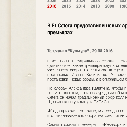
2026
2025
2024
2023
2022
202
2016
2015
2014
2013
2009
1:0
В Et Cetera представили новых а
премьерах
Телеканал "Культура" , 29.08.2016
Старт нового театрального сезона в ст
судить о том, какие премьеры ждут зрителей
уже совсем скоро. 13 сентября на сцене
постановке Ивана Косичкина. А вооб
постановки, новые вводы, а в ближайшем б
По словам Александра Калягина, чтобы по
только талантом, но и незаурядным обаян
Cetera он начал традиционный сбор колле
Щепкинского училища и ГИТИСа.
«Когда приходят молодые, мы всегда все н
кто, что называется, опора театра», - отме
Самая громкая премьера – «Ревизор» в 