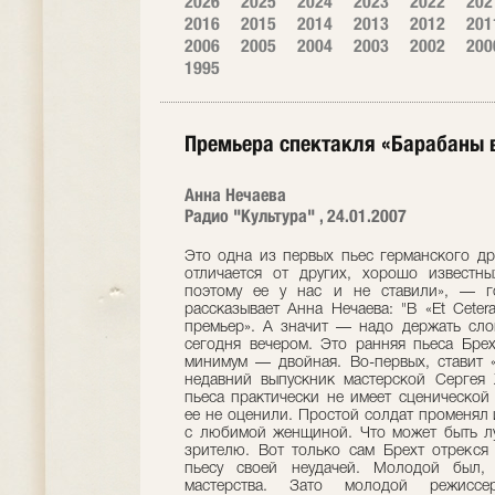
2026
2025
2024
2023
2022
202
2016
2015
2014
2013
2012
201
2006
2005
2004
2003
2002
200
1995
Премьера спектакля «Барабаны в 
Анна Нечаева
Радио "Культура" , 24.01.2007
Это одна из первых пьес германского др
отличается от других, хорошо известн
поэтому ее у нас и не ставили», — г
рассказывает Анна Нечаева: "В «Еt Сete
премьер». А значит — надо держать сло
сегодня вечером. Это ранняя пьеса Бре
минимум — двойная. Во-первых, ставит 
недавний выпускник мастерской Сергея
пьеса практически не имеет сценической
ее не оценили. Простой солдат променял
с любимой женщиной. Что может быть лу
зрителю. Вот только сам Брехт отрекся 
пьесу своей неудачей. Молодой был,
мастерства. Зато молодой режисс