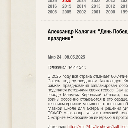
2026
2025
2024
2023
2022
202
2016
2015
2014
2013
2012
201
2006
2005
2002
2001
2000
199
Александр Калягин: "День Побед
праздник"
Мир 24 , 08.05.2025
Телеканал "МИР 24":
В 2025 году вся страна отмечает 80-лети
Cetera» под руководством Александра Ка
рамках празднования запланирован особ
поделятся историями своих героев. Сам ар
городе Малмыж Кировской области, поэ
войны особенно отзываются в его сердце.
течением времени менялось отношение общ
главной школе для актера и решении уй
РСФСР Александр Калягин ведущей теле
Смотрите эксклюзивное интервью в програ
Источник:
https://mir24.tv/tv-shows/kult-lic