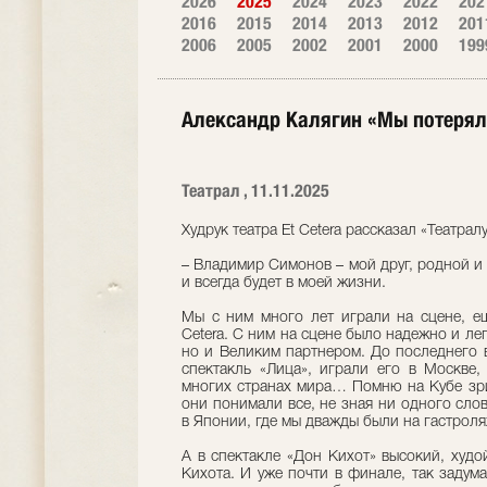
2026
2025
2024
2023
2022
202
2016
2015
2014
2013
2012
201
2006
2005
2002
2001
2000
199
Александр Калягин «Мы потеряли
Театрал , 11.11.2025
Худрук театра Et Cetera рассказал «Театра
– Владимир Симонов – мой друг, родной и 
и всегда будет в моей жизни.
Мы с ним много лет играли на сцене, ещ
Cetera. С ним на сцене было надежно и ле
но и Великим партнером. До последнего
спектакль «Лица», играли его в Москве,
многих странах мира… Помню на Кубе зри
они понимали все, не зная ни одного слов
в Японии, где мы дважды были на гастроля
А в спектакле «Дон Кихот» высокий, худо
Кихота. И уже почти в финале, так заду