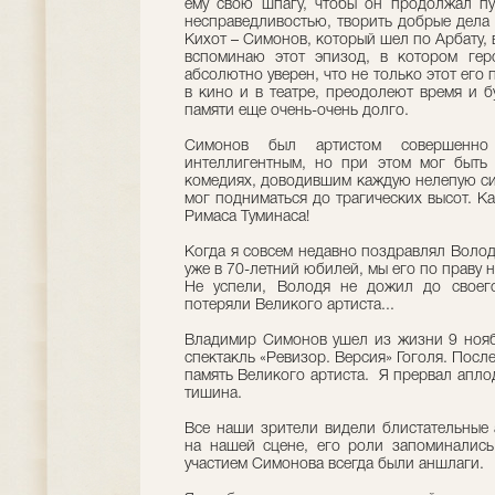
ему свою шпагу, чтобы он продолжал пу
несправедливостью, творить добрые дела 
Кихот – Симонов, который шел по Арбату,
вспоминаю этот эпизод, в котором гер
абсолютно уверен, что не только этот его 
в кино и в театре, преодолеют время и б
памяти еще очень-очень долго.
Симонов был артистом совершенно
интеллигентным, но при этом мог быть
комедиях, доводившим каждую нелепую си
мог подниматься до трагических высот. К
Римаса Туминаса!
Когда я совсем недавно поздравлял Володю
уже в 70-летний юбилей, мы его по праву
Не успели, Володя не дожил до своег
потеряли Великого артиста...
Владимир Симонов ушел из жизни 9 ноябр
спектакль «Ревизор. Версия» Гоголя. Посл
память Великого артиста. Я прервал апло
тишина.
Все наши зрители видели блистательные
на нашей сцене, его роли запоминались
участием Симонова всегда были аншлаги.