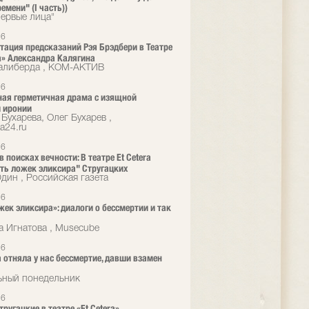
емени" (I часть))
ервые лица"
26
тация предсказаний Рэя Брэдбери в Театре
ra» Александра Калягина
алиберда , КОМ-АКТИВ
26
ая герметичная драма с изящной
 иронии
Бухарева, Олег Бухарев ,
a24.ru
26
 поисках вечности: В театре Et Cetera
ть ложек эликсира" Стругацких
ин , Российская газета
26
жек эликсира»: диалоги о бессмертии и так
а Игнатова , Musecube
26
 отняла у нас бессмертие, давши взамен
ьный понедельник
26
ругацкие в театре «Et Cetera»