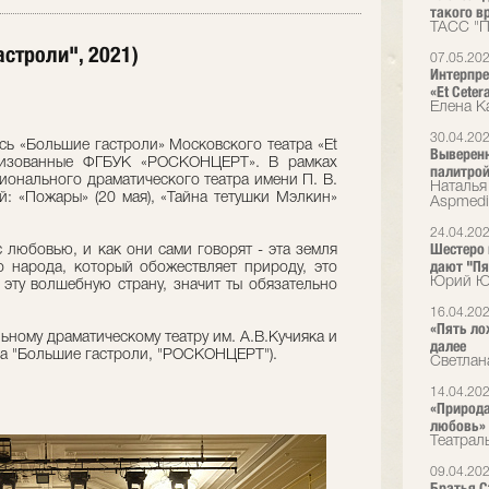
такого вр
ТАСС "П
строли", 2021)
07.05.20
Интерпре
«Et Cete
Елена К
30.04.20
сь «Большие гастроли» Московского театра «Et
Выверенн
ганизованные ФГБУК «РОСКОНЦЕРТ». В рамках
палитрой
ионального драматического театра имени П. В.
Наталья 
: «Пожары» (20 мая), «Тайна тетушки Мэлкин»
Аspmedi
24.04.20
Шестеро в
с любовью, и как они сами говорят - эта земля
дают "Пя
о народа, который обожествляет природу, это
Юрий Юд
 эту волшебную страну, значит ты обязательно
16.04.20
«Пять ло
ному драматическому театру им. А.В.Кучияка и
далее
ма "Большие гастроли, "РОСКОНЦЕРТ").
Светлан
14.04.20
«Природа
любовь»
Театрал
09.04.20
Братья Ст