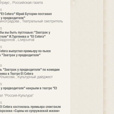
траус , Российская газета
25
 "Et Cetera" Юрий Буторин поставил
 у предводителя"
иноградова , Театральный смотритель
25
 бы вы быть пустошью: "Завтрак у
еля" И.Тургенева в "Et Cetera"
дронов , Livejournal
25
 Cetera выпустил премьеру по пьесе
а "Завтрак у предводителя"
25
ь "Завтрак у предводителя" по комедии
енева в Театре Et Cetera
Ильясова , Культурный дайджест
25
 у предводителя" накрыли в театре "Et
ал "Россия-Культура"
25
 Et Cetera состоялась премьера спектакля
орозова «Сцены из супружеской жизни»