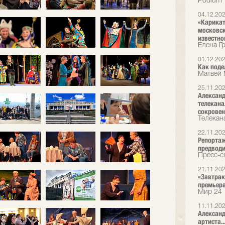
Podium
04.12.20
«Карикат
московск
известно
Елена Г
01.12.20
Как поде
Матвей 
25.11.20
Александ
телекана
сокрове
Телекан
22.11.20
Репортаж
предводи
Пресс-сл
21.11.20
«Завтрак 
премьер
Мир 24
11.11.20
Александ
артиста..