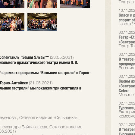
Театрал
10.11.20
Спаси и 
спорят о
газета 
03.11.20
Театр «E
«Завтрак
Театр T
03.11.20
: спектакль "Земля Эльзы""
(23.05.2021)
В театре 
нального драматического театра имени П. В.
предводи
Евгения
 в рамках программы "Большие гастроли" в Горно-
03.11.20
Сцены из
 Горно-Алтайске
(21.05.2021)
«Завтрак
ольшие гастроли" мы покажем три спектакля в
Cetera
Mos.ru /
02.11.20
Тургенев
Екатери
комсом
еменова , Сетевое издание «Сельчанка»,
02.11.20
лександра Байлагашева, Сетевое издание
В театре
06.2021)
Тургенев