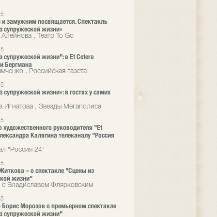
25
и замужним посвящается. Спектакль
з супружеской жизни»
 Алейнова , Театр To Go
25
з супружеской жизни": в Et Cetera
и Бергмана
мченко , Российская газета
25
з супружеской жизни»: в гостях у самих
а Игнатова , Звезды Мегаполиса
25
 художественного руководителя "Et
Александра Калягина телеканалу "Россия
ал "Россия 24"
25
Житкова – о спектакле "Сцены из
кой жизни"
 с Владиславом Флярковским
25
 Борис Морозов о премьерном спектакле
з супружеской жизни"