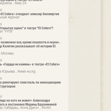
ридчина , Мир 24
26
 «Et Cetera» отведают эликсир бессмертия
ьный журнал
26
ткрытая сцена" в театре "Et Cetera"!
ал "НТВ"
26
е возможно все, кроме пошлости и скуки».
р Калягин рассказывает об истории Et
а Москвы
26
ь «Сердце не камень» в театре «Et Cetera»
а
а Юрьева , News-w.org
26
era репетируют спектакль по киносценарию
Стругацких
26
 беда на кого не живет» Александра
ого в постановке Марины Брусникиной
р Сабадаш, Анна Духон , World