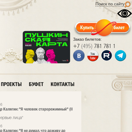
Поиск по сайту
Заказ билетов:
+7
(495)
781 781 1
ПРОЕКТЫ
БУФЕТ
КОНТАКТЫ
26
р Калягин: "Я человек старорежимный" (II
ервые лица"
26
р Калягин: "Я не думал, что доживу до