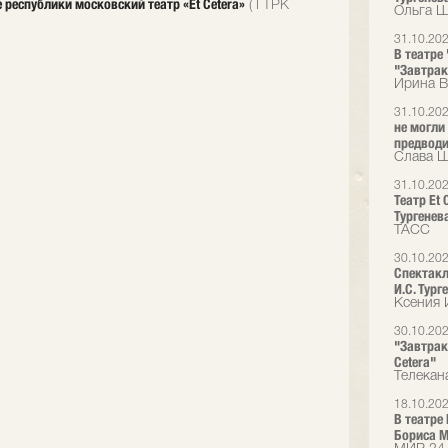
 республики московский театр «Et Cetera»
( ГТРК
Ольга Ш
31.10.20
В театре
"Завтрак
Ирина В
31.10.20
не могли
предводит
Слава Ша
31.10.20
Театр Et
Тургенев
ТАСС
30.10.20
Спектакл
И.С. Тург
Ксения 
30.10.20
"Завтрак
Cetera"
Телекан
18.10.20
В театре
Бориса М