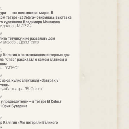
25
ура — это осмысление мира». В
ом театре «Et Cetera» открылась выставка
го художника Владимира Мочалова
ридчина , МИР 24
25
лить тётушку и не развалить дом
Матфеев , ДрамТеатр
25
р Калягин в эксклюзивном интервью для
ла "Спас" рассказал о самом главном и
нном
ал "СПАС"
25
 из-за кулис спектакля «Завтрак у
теля»
ужба театра "Et Cetera"
25
у предводителя» – в театре Et Cetera
а Юрия Буторина
25
р Калягин «Мы потеряли Великого
.»