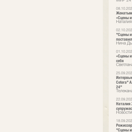
МИР 24
08.10.20
Женатым 
«Сцены и
Наталия
02.10.20
"Сцены и
поставил
Нина Ды
01.10.20
«Сцены и
себя
Светлан
25.09.20
Интервью
Cetera" 
24"
Телекан
22.09.20
Наталия 
супружес
Новости
18.09.20
Режиссер
"Сцены и