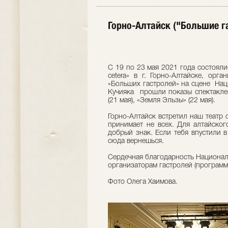
Горно-Алтайск ("Большие га
C 19 по 23 мая 2021 года состояли
cetera» в г. Горно-Алтайске, ор
«Больших гастролей» на сцене Нац
Кучияка прошли показы спектаклей
(21 мая), «Земля Эльзы» (22 мая).
Горно-Алтайск встретил наш театр 
принимает не всех. Для алтайског
добрый знак. Если тебя впустили в
сюда вернешься.
Сердечная благодарность Националь
организаторам гастролей (програм
Фото Олега Хаимова.