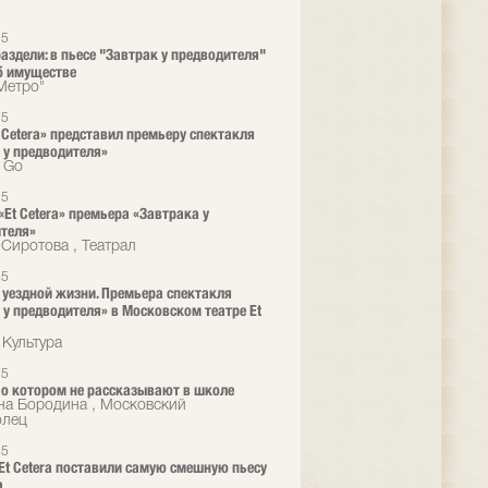
25
раздели: в пьесе "Завтрак у предводителя"
б имуществе
"Метро"
25
t Cetera» представил премьеру спектакля
 у предводителя»
o Go
25
«Et Cetera» премьера «Завтрака у
теля»
 Сиротова , Театрал
25
 уездной жизни. Премьера спектакля
 у предводителя» в Московском театре Et
 Культура
25
, о котором не рассказывают в школе
на Бородина , Московский
олец
25
 Et Сetera поставили самую смешную пьесу
а