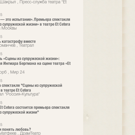
Шакрыл , Пресс-служба театра "Et
25
— это испытание». Премьера спектакля
з супружеской жизни» в театре Et Cetera
а Москвы
25
 катастрофу вместе
оманчев , Театрал
25
ь «Сцены из супружеской жизни»:
я Ингмара Бергмана на сцене театра «Et
орб , Мир 24
25
 спектакля "Сцены из супружеской
в театре Et Cetera
ал "Россия-Культура"
25
 Et Cetera состоится премьера спектакля
з супружеской жизни"
25
и понять любовь?
Матфеев , ДрамТеатр