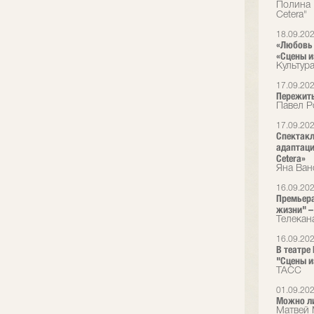
Полина 
Cetera"
18.09.20
«Любовь 
«Сцены и
Культур
17.09.20
Пережить
Павел Р
17.09.20
Спектакл
адаптаци
Cetera»
Яна Ван
16.09.20
Премьера
жизни" – 
Телекан
16.09.20
В театре
"Сцены и
ТАСС
01.09.20
Можно л
Матвей 