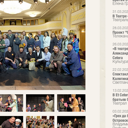
Елена Г
31.03.20
В Театре
Театрал
28.03.20
Проект "О
Телекан
26.03.20
«В театр
Александ
Cetera
Культур
22.02.20
Спектакл
Калягин
Светлан
13.02.20
В Et Cet
братьев 
Театрал
03.02.20
«Грех да
Островск
Владими