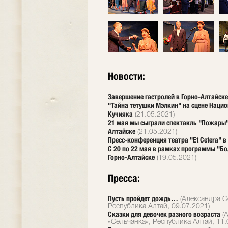
Новости:
Завершение гастролей в Горно-Алтайске
"Тайна тетушки Мэлкин" на сцене Нацио
Кучияка
(21.05.2021)
21 мая мы сыграли спектакль "Пожары"
Алтайске
(21.05.2021)
Пресс-конференция театра "Et Cetera" в
С 20 по 22 мая в рамках программы "Б
Горно-Алтайске
(19.05.2021)
Пресса:
Пусть пройдет дождь…
(Александра С
Республика Алтай, 09.07.2021)
Сказки для девочек разного возраста
(А
«Сельчанка», Республика Алтай, 11.