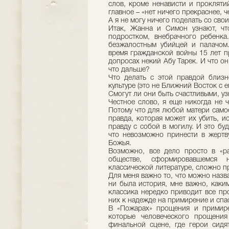
слов, кроме ненависти и прокляти
главное – «нет ничего прекраснее, ч
А я не могу ничего поделать со сво
Итак, Жанна и Симон узнают, чт
подростком, внебрачного ребенка
безжалостным убийцей и палачом.
время гражданской войны 15 лет п
допросах некий Абу Тарек. И что он 
что дальше?
Что делать с этой правдой близн
культуре (это не Ближний Восток с 
Смогут ли они быть счастливыми, узн
Честное слово, я еще никогда не 
Потому что для любой матери самое 
правда, которая может их убить, ис
правду с собой в могилу. И это бу
что невозможно принести в жертв
Божья.
Возможно, все дело просто в «ра
обществе, сформировавшемся 
классической литературе, сложно 
Для меня важно то, что можно назв
ни была история, мне важно, каки
классика нередко приводит все пр
них к надежде на примирение и спа
В «Пожарах» прощения и примире
которые человеческого прощени
финальной сцене, где герои сидят