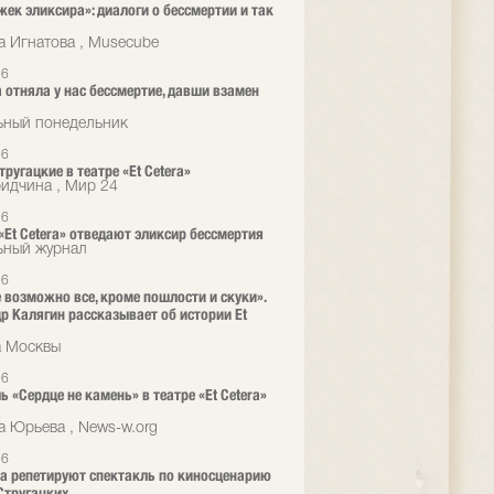
жек эликсира»: диалоги о бессмертии и так
а Игнатова , Musecube
26
 отняла у нас бессмертие, давши взамен
ьный понедельник
26
ругацкие в театре «Et Cetera»
ридчина , Мир 24
26
 «Et Cetera» отведают эликсир бессмертия
ьный журнал
26
е возможно все, кроме пошлости и скуки».
р Калягин рассказывает об истории Et
а Москвы
26
ь «Сердце не камень» в театре «Et Cetera»
а
а Юрьева , News-w.org
26
era репетируют спектакль по киносценарию
Стругацких