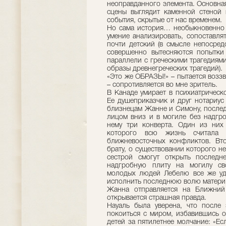
неоправданного элемента. Основная
сцены выглядит каменной стеной
события, скрытые от нас временем.
Но сама история… необыкновенно с
умение анализировать, сопоставля
почти детский (в смысле непосред
совершенно вытесняются попытки 
параллели с греческими трагедиям
образы древнегреческих трагедий).
«Это же ОБРАЗЫ!» – пытается воззват
– сопротивляется во мне зритель.
В Канаде умирает в психиатрическ
Ее душеприказчик и друг нотариус
близнецам Жанне и Симону, послед
лицом вниз и в могиле без надгро
нему три конверта. Один из них
которого всю жизнь считала
ближневосточных конфликтов. Вт
брату, о существовании которого не
сестрой смогут открыть последн
надгробную плиту на могилу св
молодых людей Лебелю все же уда
исполнить последнюю волю матери
Жанна отправляется на Ближний
открывается страшная правда.
Науаль была уверена, что после
покоиться с миром, избавившись о
детей за пятилетнее молчание: «Ес