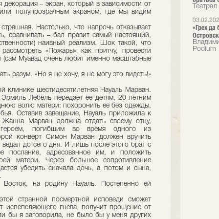
 декорация – экран, который в зависимости от
Театрал
 или полупрозрачным экраном, где мы видим
03.02.20
«Грех да
трашная. Настолько, что напрочь отказывает
Островск
ть, сравнивать – бал правит самый настоящий,
Владими
ственности) наивный реализм. Шок такой, что
Podium
рассмотреть «Пожары» как притчу, провести
и (сам Муавад очень любит именно масштабные
ь разум. «Но я не хочу, я не могу это видеть!»
ой клинике шестидесятилетняя Науаль Марван.
 Эрмиль Лебель передает ее детям, 20-летним
нюю волю матери: похоронить ее без одежды,
бья. Оставив завещание, Науаль приложила к
 Жанна Марван должна отдать своему отцу,
 героем, погибшим во время одного из
орой конверт Симон Марван должен вручить
 ведал до сего дня. И лишь после этого брат с
ее послание, адресованное им, и положить
оей матери. Через большое сопротивление
ется убедить сначала дочь, а потом и сына,
.
 Восток, на родину Науаль. Постепенно ей
 этой странной посмертной исповеди сможет
т испепеляющего гнева, получит прощение от
ли бы я заговорила, не было бы у меня других