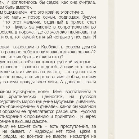
й». И воплотилось бы самое, как она считала,
ем быть вместе».
им ощущением, что это крайне эгоистично.
о их мать – позор семьи, родившая, будучи
. Что этот мальчик, отданный в приют, стал
 Что Науаль за участие в сопротивлении во
ровела в тюрьме, где ее жестоко насиловал на
и есть тот самый отнятый когда-то у нее сын. И
ецам, выросшим в Квебеке, в совсем другой
его реально работающим законом «око за око»)?
ав, что их брат – их же и отец?
чувствовала себя настолько русской матерью…
главное – счастье ее детей. И если есть некая
калечить их жизнь на взлете, – она унесет эту
дет не ложь, а ее жертва во имя любви, потому
у во имя правды свое дитя. А дальше – воля
зном культурном коде». Мне, воспитанной в
на христианских ценностях, на русской
представить мироощущение мусульман-ливанцев.
ать «примирением в финале»: какой бы ужасной
м образом ее предлагается разрешить. Русская
отиворечия к прощению и принятию – и через
сение в высшем смысле.
ния не может быть – есть преступления, за
я не бывает. И надежды нет тоже. Даже в
 рядом, но все-таки не вместе, несмотря на