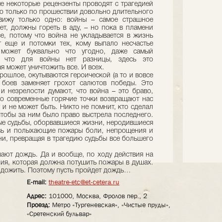
е некоторые рецензенты проводят с трагедией
но только по прошествии довольно длительного
вижу только одно: войны – самое страшное
ает, должны гореть в аду, – но пока в пламени
е, потому что война не укладывается в жизнь
т еще и потомки тех, кому выпало несчастье
 может буквально что угодно, даже самый
у что для войны нет разницы, здесь это
я может уничтожить все. И всех.
рошлое, окутываются героической (а то и вовсе
 боев заменяет грохот салютов победы. Это
 и незрелости думают, что война – это браво,
ко современные горячие точки возвращают нас
 и не может быть. Никто не помнит, кто сделал
чтобы за ним было право выстрела последнего.
ые судьбы, оборвавшиеся жизни, неродившиеся
 и полыхающие пожары боли, непрощения и
ни, превращая в трагедию судьбы все большего
шают дождь. Да и вообще, по ходу действия на
ния, которая должна потушить пожары в душах.
 дожить. Поэтому пусть пройдет дождь…
E-mail:
theatre-etc@et-cetera.ru
Адрес:
101000, Москва, Фролов пер., 2
Проезд:
Метро «Тургеневская», «Чистые пруды»,
«Сретенский бульвар»