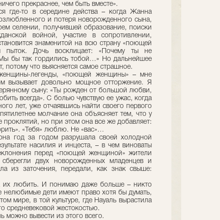
ичего прекраснее, чем быть вместе».
я где-то в середине действа – когда Жанна
 возлюбленного и потеря новорожденного сына,
оем селении, получившей образование, поиски
данской войной, участие в сопротивлении,
становится знаменитой на всю страну «поющей
пыток. Дочь восклицает: «Почему ты не
 Мы бы так гордились тобой…» Но дальнейшее
, потому что выясняется самое страшное.
 женщины-легенды, «поющей женщины» – мне
ом вызывает довольно мощное отторжение. Я
ерянному сыну: «Ты рожден от большой любви,
юбить всегда». С болью чувствую ее ужас, когда
ного лет, уже отчаявшись найти своего первого
 пятилетнее молчание она объясняет тем, что у
е проклятий, но при этом она все же добавляет:
рить». «Тебя» люблю. Не «вас»…
она год за годом разрушала своей холодной
зультате насилия и инцеста, – в чем виноваты
реклонения перед «поющей женщиной» жители
, сберегли двух новорожденных младенцев и
ла из заточения, передали, как знак свыше:
 их любить. И понимаю даже больше – никто
 нелюбимые дети имеют право хотя бы думать,
том мире, в той культуре, где Науаль вырастила
его средневековой жестокостью.
ь можно вывести из этого всего.