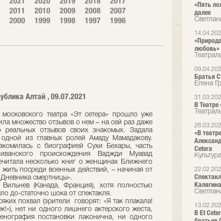
2021
2020
2019
2018
2017
«Пять ло
2011
2010
2009
2008
2007
далее
2000
1999
1998
1997
1996
Светлан
14.04.20
«Природа
любовь»
Театрал
09.04.20
Братья Ст
Елена Г
ублика Алтай , 09.07.2021
31.03.20
В Театре
Театрал
 московского театра «Эт сетера» прошло уже
ила множество отзывов о нем – на сей раз даже
26.03.20
о реальных отзывов своих знакомых. Задала
«В театр
 одной из главных ролей Амаду Мамадакову.
Александ
акомилась с биографией Сухи Бехары, часть
Cetera
ливанского происхождения Ваджди Муавад
Культур
ечитала несколько книг о женщинах Ближнего
х жить посреди военных действий, – начиная от
22.02.20
Спектакл
«Дневника смертницы».
Калягин
ильнев (Канада, Франция), хотя полностью
Светлан
ыло до-статочно шока от спектакля.
яких похвал (зрители говорят: «Я так плакала!
13.02.20
к!»), нет ни одного лишнего актерского жеста,
В Et Cet
енография постановки лаконична, ни одного
братьев 