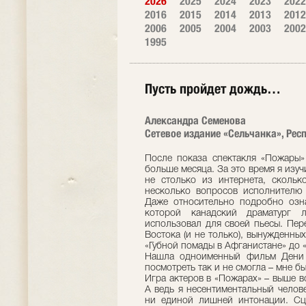
2026
2025
2024
2023
2022
2016
2015
2014
2013
2012
2006
2005
2004
2003
2002
1995
Пусть пройдет дождь…
Александра Семенова
Сетевое издание «Сельчанка», Респ
После показа спектакля «Пожары»
больше месяца. За это время я изуч
не столько из интернета, скольк
несколько вопросов исполнителю
Даже относительно подробно озн
которой канадский драматург 
использовал для своей пьесы. Пер
Востока (и не только), вынужденны
«Губной помады в Афганистане» до 
Нашла одноименный фильм Дени В
посмотреть так и не смогла – мне б
Игра актеров в «Пожарах» – выше вс
А ведь я несентиментальный челове
ни единой лишней интонации. Сц