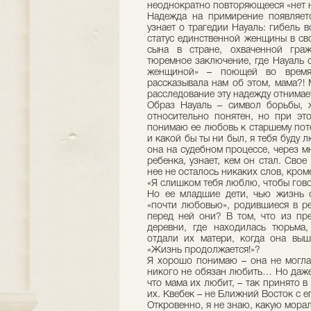
неоднократно повторяющееся «нет н
Надежда на примирение появляетс
узнает о трагедии Науаль: гибель
статус единственной женщины в св
сына в стране, охваченной граж
тюремное заключение, где Науаль 
женщиной» – поющей во время 
рассказывала нам об этом, мама?!
расследование эту надежду отнимает
Образ Науаль – символ борьбы,
относительно понятен, но при эт
понимаю ее любовь к старшему пот
и какой бы ты ни был, я тебя буду л
она на судебном процессе, через м
ребенка, узнает, кем он стал. Свое
нее не осталось никаких слов, кром
«Я слишком тебя люблю, чтобы гово
Но ее младшие дети, чью жизнь 
«почти любовью», родившиеся в ре
перед ней они? В том, что из п
деревни, где находилась тюрьма
отдали их матери, когда она выш
«Жизнь продолжается!»?
Я хорошо понимаю – она не могла
никого не обязан любить… Но даже
что мама их любит, – так принято в 
их. Квебек – не Ближний Восток с 
Откровенно, я не знаю, какую морал