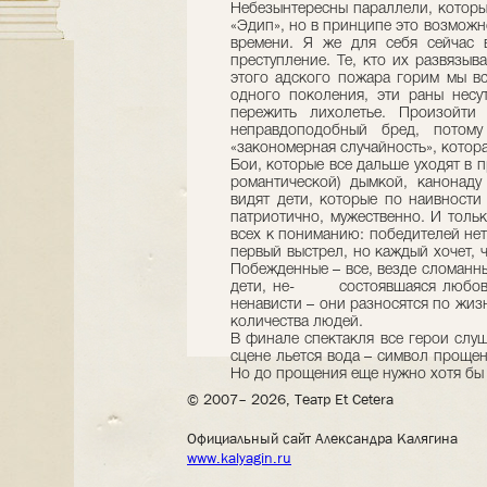
Небезынтересны параллели, которы
«Эдип», но в принципе это возмож
времени. Я же для себя сейчас 
преступление. Те, кто их развязыв
этого адского пожара горим мы вс
одного поколения, эти раны несу
пережить лихолетье. Произойти
неправдоподобный бред, потом
«закономерная случайность», котора
Бои, которые все дальше уходят в п
романтической) дымкой, канонаду
видят дети, которые по наивности
патриотично, мужественно. И толь
всех к пониманию: победителей нет
первый выстрел, но каждый хочет, 
Побежденные – все, везде сломанн
дети, не- состоявшаяся любовь
ненависти – они разносятся по жиз
количества людей.
В финале спектакля все герои слу
сцене льется вода – символ проще
Но до прощения еще нужно хотя бы
© 2007– 2026, Театр Et Cetera
Официальный сайт Александра Калягина
www.kalyagin.ru