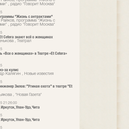
 Райков, программа "Жизнь с
ами" , радио "Говорит Москва"
15
ограммы "Жизнь с антрактами"
 Райков, программа "Жизнь с
ами" , радио "Говорит Москва"
15
 Et Cetera знают всё о женщинах
унькова , Театрал
15
ь «Все о женщинах» в Театре «Et Cetera»
15
из-за кулис
др Калягин , Новые известия
15
инженер Зилов: "Утиная охота" в театре "Et
якова , "Новая Газета"
5 21:26:00
 Иркутск, Улан-Удэ, Чита
15
 Иркутск, Улан-Удэ, Чита
15