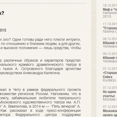
18.12.20
Миф о "л
к?
Наталия
2015
11.12.20
"Старшая
2015
Галина 
08.12.20
и зло? Одни готовы ради него плести интриги,
Юбилей т
 по отношению к близким людям, а для других,
телекана
и и высокое положение — лишь средства, чтобы
08.12.20
Юбилей т
р различных образов и характеров предстал
телекана
альского краевого драматического театра в
о пьесе А. Островского благодаря артистам
07.12.20
«Старшая
 руководством Александра Калягина.
Cetera
KudaGo
07.12.20
иехал в Читу в рамках федерального проекта
На сцене 
множестве регионов России. Напомним, что в
счастье
екту, забайкальские любители театрального
Москва 
Московского художественного театра им. А.П.
” А. Вампилова, в 2014-м — “Пять вечеров” А.
07.12.20
Московск
Как рассказал в ходе пресс-конференции
своего з
ректора Федерального центра поддержки