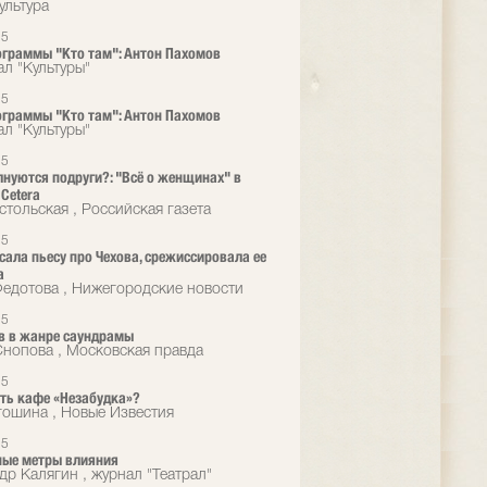
ультура
15
граммы "Кто там": Антон Пахомов
ал "Культуры"
15
граммы "Кто там": Антон Пахомов
ал "Культуры"
15
лнуются подруги?: "Всё о женщинах" в
 Cetera
стольская , Российская газета
15
сала пьесу про Чехова, срежиссировала ее
а
едотова , Нижегородские новости
15
в в жанре саундрамы
Снопова , Московская правда
15
ть кафе «Незабудка»?
гошина , Новые Известия
15
ные метры влияния
др Калягин , журнал "Театрал"