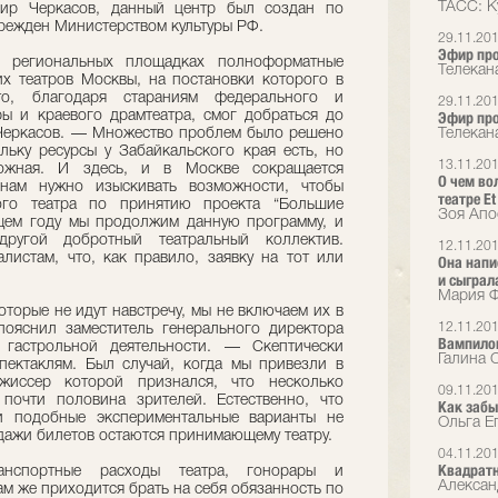
ТАСС: К
мир Черкасов, данный центр был создан по
чрежден Министерством культуры РФ.
29.11.20
Эфир про
егиональных площадках полноформатные
Телекан
их театров Москвы, на постановки которого в
то, благодаря стараниям федерального и
29.11.20
ры и краевого драмтеатра, смог добраться до
Эфир про
Черкасов. — Множество проблем было решено
Телекан
льку ресурсы у Забайкальского края есть, но
13.11.20
ожная. И здесь, и в Москве сокращается
О чем во
нам нужно изыскивать возможности, чтобы
театре Et
ого театра по принятию проекта “Большие
Зоя Апо
ющем году мы продолжим данную программу, и
другой добротный театральный коллектив.
12.11.20
истам, что, как правило, заявку на тот или
Она напи
и сыграл
Мария Ф
оторые не идут навстречу, мы не включаем их в
12.11.20
ояснил заместитель генерального директора
Вампило
 гастрольной деятельности. — Скептически
Галина 
пектаклям. Был случай, когда мы привезли в
ежиссер которой признался, что несколько
09.11.20
 почти половина зрителей. Естественно, что
Как забы
ги подобные экспериментальные варианты не
Ольга Е
одажи билетов остаются принимающему театру.
04.11.20
Квадрат
нспортные расходы театра, гонорары и
Алексан
м же приходится брать на себя обязанность по