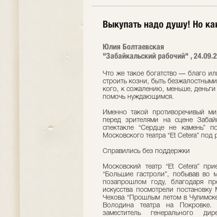
Выкупать надо душу! Но ка
Юлия Болтаевская
"Забайкальский рабочий" , 24.09.
Что же такое богатство — благо ил
строить козни, быть безжалостными
кого, к сожалению, меньше, деньг
помочь нуждающимся.
Именно такой противоречивый ми
перед зрителями на сцене Забайк
спектакле “Сердце не камень” п
Московского театра “Et Cetera” под
Справились без поддержки
Московский театр “Et Cetera” пр
“Большие гастроли”, побывав во 
позапрошлом году, благодаря про
искусства посмотрели постановку 
Чехова “Прошлым летом в Чулимске
Володина театра на Покровке. 
заместитель генерального ди