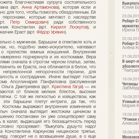
жета благочестивая супруга состоятельного
Выкупать
овна (арт.
Анна Артамонова
), которая если и
Юлия Бо
ьно для того, чтобы помогать обездоленным. Ей
23.09.20
е персонажи, которые мечтают о наследстве
Роберт С
арт.
Петр Семидович
) ради собственного
мужеств
ник Константин (арт.
Кирилл Лоскутов
), и
Ирина Гл
азчик Ераст (арт.
Фёдор Урекин
).
22.09.20
ельно о мужчинах. Барышни в спектакле хоть и
Роберт С
ках, но, подобно змею-искусителю, напевают
Алёна К
о прелестях земных искушений. Внутренняя
21.09.20
намеренно подчеркнута и их костюмами. Вера
В шорт-л
лями сначала в строгом черном платье, затем,
абсолют
азнить ее Ераста, она облачается в белое, что
"Театрал
, непреклонной непорочности героини, для
лость и сострадание. Иначе выглядят гостьи
19.09.20
дома Аполлинария Панфиловна (заслуженная
Читинцы 
и Ольга Дмитриевна (арт.
Кристина Гагуа
) — их
ЗабМед
ваются от бликов мелких блесток, высокие
япки. С той же легкостью и изяществом, как
19.09.20
Утиный 
, эти барышни плетут интриги, да так, что
Мария Ю
я. Костюмы выражают внутренние изменения и
апыч сначала выглядит жестоким циником в
18.09.20
ршению постановки он уже олицетворяет саму
"Утиная 
ь в халат, выдающий его беззащитность перед
Алексей
ловно прозревает: “Выкупать душу-то надо!
ка Константина Каркунова нищенское тряпье,
18.09.20
Московск
яду, говорит не о возвышении души, а о еще