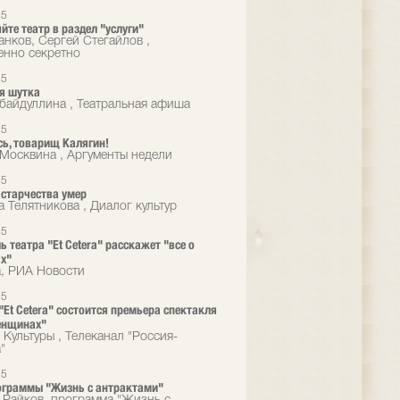
15
йте театр в раздел "услуги"
нков, Сергей Стегайлов ,
нно секретно
15
я шутка
убайдуллина , Театральная афиша
15
ь, товарищ Калягин!
 Москвина , Аргументы недели
15
 старчества умер
а Телятникова , Диалог культур
15
ь театра "Et Cetera" расскажет "все о
х"
а, РИА Новости
15
 "Et Cetera" состоится премьера спектакля
енщинах"
 Культуры , Телеканал "Россия-
"
15
ограммы "Жизнь с антрактами"