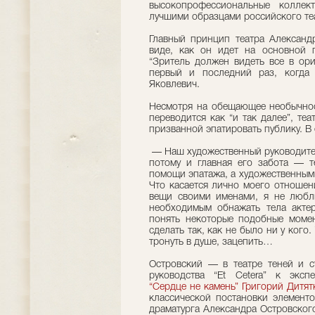
высокопрофессиональные коллек
лучшими образцами российского теа
Главный принцип театра Александ
виде, как он идет на основной 
“Зритель должен видеть все в ори
первый и последний раз, когда
Яковлевич.
Несмотря на обещающее необычност
переводится как “и так далее”, те
призванной эпатировать публику. В 
— Наш художественный руководит
потому и главная его забота — т
помощи эпатажа, а художественным
Что касается лично моего отношен
вещи своими именами, я не люблю
необходимым обнажать тела акте
понять некоторые подобные момен
сделать так, как не было ни у кого.
тронуть в душе, зацепить…
Островский — в театре теней и с
руководства “Et Cetera” к эксп
“Сердце не камень”
Григорий Дитят
классической постановки элементо
драматурга Александра Островског