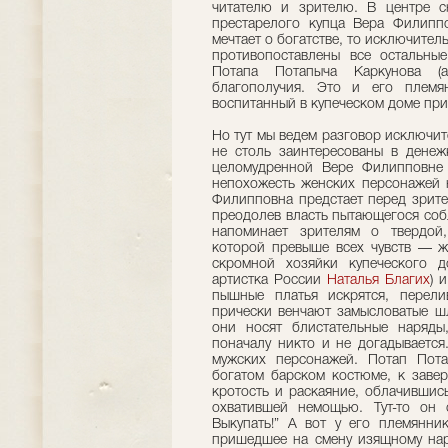
читателю и зрителю. В центре сю
престарелого купца Вера Филипп
мечтает о богатстве, то исключител
противопоставлены все остальны
Потапа Потапыча Каркунова (
благополучия. Это и его племян
воспитанный в купеческом доме прик
Но тут мы ведем разговор исключит
не столь заинтересованы в денеж
целомудренной Вере Филипповне 
непохожесть женских персонажей 
Филипповна предстает перед зрите
преодолев власть пытающегося собл
напоминает зрителям о твердой
которой превыше всех чувств — жа
скромной хозяйки купеческого 
артистка России
Наталья Благих
) 
пышные платья искрятся, перели
прически венчают замысловатые шл
они носят блистательные наряды
поначалу никто и не догадываетс
мужских персонажей. Потап Пот
богатом барском костюме, к заве
кротость и раскаяние, облачившис
охватившей немощью. Тут-то он с
Выкупать!” А вот у его племянни
пришедшее на смену изящному нар