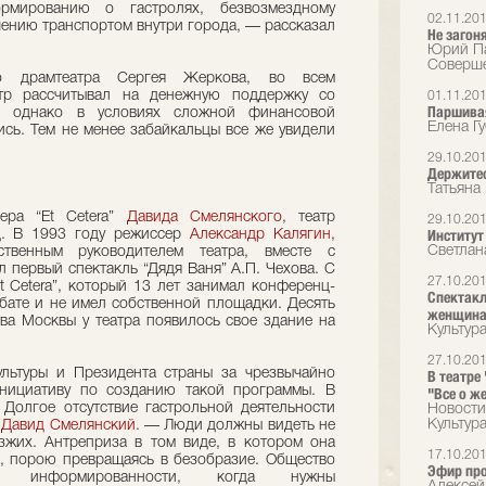
рмированию о гастролях, безвозмездному
02.11.20
ению транспортом внутри города, — рассказал
Не загоня
Юрий Па
Соверше
о драмтеатра Сергея Жеркова, во всем
тр рассчитывал на денежную поддержку со
01.11.20
Паршива
, однако в условиях сложной финансовой
Елена Г
ись. Тем не менее забайкальцы все же увидели
29.10.20
Держитес
Татьяна
ера “Et Cetera”
Давида Смелянского
, театр
29.10.20
Институт
д. В 1993 году режиссер
Александр Калягин
,
Светлан
твенным руководителем театра, вместе с
л первый спектакль “Дядя Ваня” А.П. Чехова. С
27.10.20
t Cetera”, который 13 лет занимал конференц-
Спектакл
бате и не имел собственной площадки. Десять
женщина
ва Москвы у театра появилось свое здание на
Культур
27.10.20
ьтуры и Президента страны за чрезвычайно
В театре
нициативу по созданию такой программы. В
"Все о ж
Долгое отсутствие гастрольной деятельности
Новости
Культура
л
Давид Смелянский
. — Люди должны видеть не
зжих. Антреприза в том виде, в котором она
17.10.20
к, порою превращаясь в безобразие. Общество
Эфир пр
нформированности, когда нужны