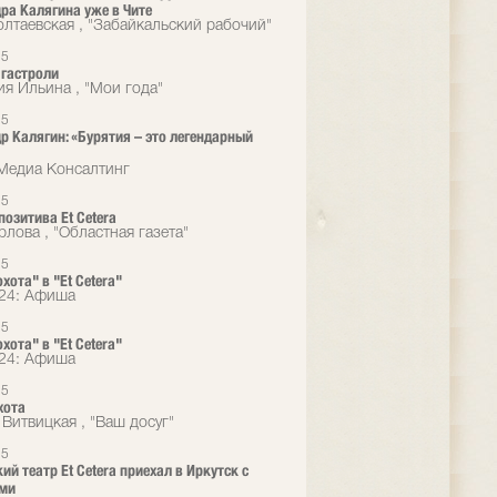
ра Калягина уже в Чите
лтаевская , "Забайкальский рабочий"
15
гастроли
ия Ильина , "Мои года"
15
р Калягин: «Бурятия – это легендарный
Медиа Консалтинг
15
позитива Et Cetera
рлова , "Областная газета"
15
хота" в "Et Cetera"
24: Афиша
15
хота" в "Et Cetera"
24: Афиша
15
хота
 Витвицкая , "Ваш досуг"
15
ий театр Et Cetera приехал в Иркутск с
ями