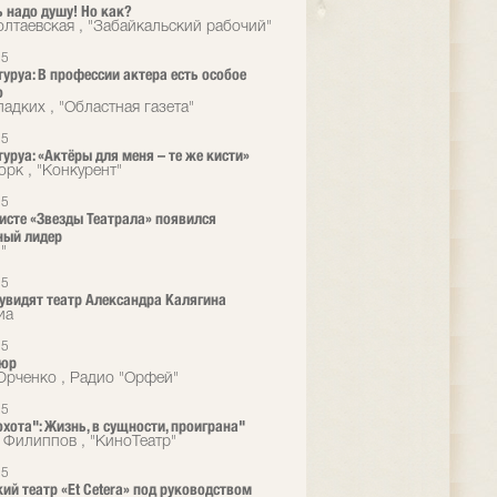
 надо душу! Но как?
лтаевская , "Забайкальский рабочий"
15
туруа: В профессии актера есть особое
о
адких , "Областная газета"
15
туруа: «Актёры для меня – те же кисти»
орк , "Конкурент"
15
исте «Звезды Театрала» появился
ный лидер
"
15
увидят театр Александра Калягина
иа
15
сюр
рченко , Радио "Орфей"
15
охота": Жизнь, в сущности, проиграна"
 Филиппов , "КиноТеатр"
15
ий театр «Et Cetera» под руководством