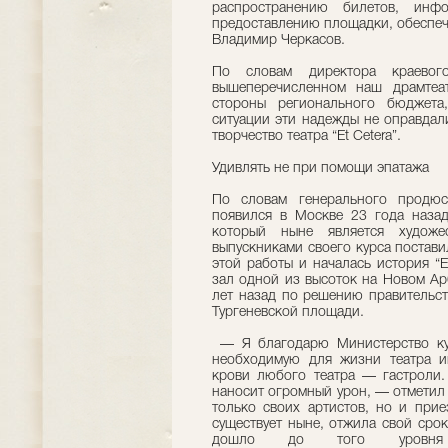
распространению билетов, инфо
предоставлению площадки, обеспеч
Владимир Черкасов.
По словам директора краевог
вышеперечисленном наш драмтеа
стороны регионального бюджета
ситуации эти надежды не оправдал
творчество театра “Et Cetera”.
Удивлять не при помощи эпатажа
По словам генерального продюс
появился в Москве 23 года наза
который ныне является художес
выпускниками своего курса постави
этой работы и началась история “E
зал одной из высоток на Новом Ар
лет назад по решению правительст
Тургеневской площади.
— Я благодарю Министерство кул
необходимую для жизни театра и
крови любого театра — гастроли. 
наносит огромный урон, — отмети
только своих артистов, но и прие
существует ныне, отжила свой сро
дошло до того уровня и