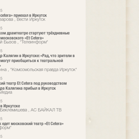
15
 cetera» приехал в Иркутск
зарова , Вести Иркутск
15
ком драмтеатре стартуют трёхдневные
 московского «Et Cetera»
й Бызов , "Телеинформ"
15
р Калягин в Иркутске: «Рад, что зрители в
 могут приобщиться к театральной
»
ина , "Комсомольская правда Иркутск"
15
ий театр Et Cetera под руководством
ра Калягина прибыл в Иркутск
кМедиа
15
в Иркутске
Беклемишева , АС БАЙКАЛ ТВ
15
к едет московский театр «Et Cetera»
форм"
15