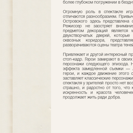
более глубоком погружении в бездн
Огромную роль в спектакле игр
отличаются разнообразием. Привыч
Островского здесь представлена 
Режиссер не заостряет внимани
предметом декораций является 
двухстворчатых дверей, которые
сквозных коридора, представ
разворачиваются сцены театра тене
Привлекает и другой интересный п
стоп-кадр. Герои замирают в своих
персонажи следующего эпизода. 
эффекта замедленной съемки — ле
герои, и каждое движение этого 
заставляет классические персонажи
спектакля у зрителей просто нет во
страшно, и радостно от того, что 
искренность и красота человеч
продолжает жить ради добра.