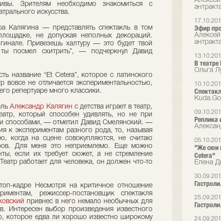
Алексей
тивы. Зрителям необходимо знакомиться с
антракт
трального искусства.
17.10.20
Эфир пр
ра Калягина — представлять спектакль в том
Алексей
площадке, не допуская неполных декораций.
антракт
гинале. Привезешь халтуру — это будет твой
 ты посмел схитрить”, — подчеркнул Давид
13.10.20
В театре
Ольга Л
ь название “Et Cetera”, которое с латинского
атр вовсе не отличается экспериментальностью,
10.10.20
Спектакл
его репертуаре много классики.
Kuda.Go
ель
Александр Калягин
с детства играет в театр,
09.10.20
еатр, который способен удивлять, но не при
Реплика 
и способами, — отметил Давид Смелянский. —
Алексан
ия к экспериментам разного рода, то, называя
, когда на сцене совокупляются, не считаю
05.10.20
ров. Для меня это неприемлемо. Еще можно
"Же сюи 
ты, если их требует сюжет, а не стремление
Cetera"
 Театр работает для человека, он должен что-то
Елена Дь
30.09.201
Гастроли.
топ-кадре Несмотря на критичное отношение
ериментам, режиссер-постановщик спектакля
25.09.20
ковский
привнес в него немало необычных для
Гастроли.
в. Интересен выбор произведения известного
о, которое едва ли хорошо известно широкому
24.09.20