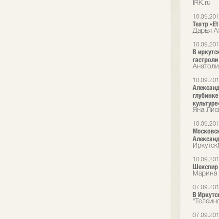
IRK.ru
10.09.20
Театр «Et
Дарья А
10.09.20
В иркутс
гастроли
Анатоли
10.09.20
Александ
глубинке
культуре
Яна Лис
10.09.20
Московск
Александ
Иркутс
10.09.20
Шекспир 
Марина 
07.09.20
В Иркутс
"Телеин
07.09.20