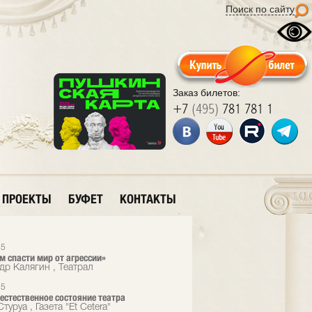
Поиск по сайту
Заказ билетов:
+7
(495)
781 781 1
ПРОЕКТЫ
БУФЕТ
КОНТАКТЫ
15
 спасти мир от агрессии»
др Калягин , Театрал
15
 естественное состояние театра
туруа , Газета "Et Cetera"