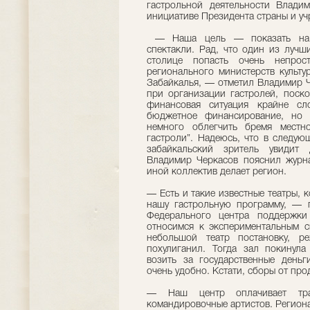
гастрольной деятельности Влади
инициативе Президента страны и у
— Наша цель — показать на р
спектакли. Рад, что один из лучш
столице попасть очень непрос
регионального министерств культу
Забайкалья, — отметил Владимир 
при организации гастролей, поско
финансовая ситуация крайне сл
бюджетное финансирование, но 
немного облегчить бремя местн
гастроли”. Надеюсь, что в следу
забайкальский зритель увидит 
Владимир Черкасов пояснил журнал
иной коллектив делает регион.
— Есть и такие известные театры, к
нашу гастрольную программу, — п
Федерального центра поддержки
относимся к экспериментальным с
небольшой театр постановку, р
похулиганил. Тогда зал покинула
возить за государственные день
очень удобно. Кстати, сборы от пр
— Наш центр оплачивает тра
командировочные артистов. Региона