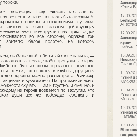
Александ
у порока.
Юлия Бо
ают декорации. Надо сказать, что они не
17.09.20
ная сочность и наполненность бытописания А.
Большие 
скромным столиком и несколькими стульями.
Анастас
я зрителя на быте. Главным действующим
монументальная конструкция из трех рядов
17.09.20
 открываются во все стороны, образуя три
Александ
ляя зрителю белое полотно, на котором
край»
й.
Байкал 
16.09.20
рием, свойственный в большей степени кино, —
Немного 
 естественных позах, чтобы пропустить вперед
Елена О
Наиболее бурные сцены переданы с помощью
тят стулья, сплетаются в клубок дерущиеся
11.09.20
столпотворения можно рассмотреть. Режиссер
"Утиная о
 танцевать и кувыркаться. На протяжении всего
Москва 
зможности скучать — им и грустно, и смешно, и
каждому из героев воздается по заслугам, что
11.09.20
"Утиная о
еской души все же побеждает соблазны и
Москва 
10.09.20
Утиная о
Наталья
10.09.20
Московск
гастрол