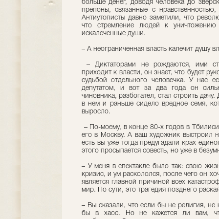
больше денег, доводя человека до зверск
препоны, связанные с нравственностью, 
Антиутописты давно заметили, что револ
что стремление людей к уничтожению 
искалеченные души.
– А неограниченная власть калечит душу 
– Диктаторами не рождаются, ими ста
приходит к власти, он знает, что будет р
судьбой отдельного человечка. У нас е
депутатом, и вот за два года он силь
чиновника, разбогател, стал строить дачу.
в нем и раньше сидело вредное семя, ко
выросло.
– По-моему, в конце 80-х годов в Тбилис
его в Москву. А ваш художник выстроил 
есть вы уже тогда предугадали крах един
этого просыпается совесть, но уже в безу
– У меня в спектакле было так: свою жиз
кризис, и ум раскололся, после чего он хо
является главной причиной всех катастроф
мир. По сути, это трагедия позднего раска
– Вы сказали, что если бы не религия, не
бы в хаос. Но не кажется ли вам, чт