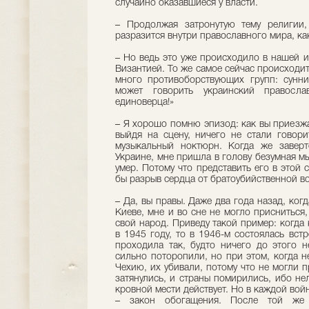
случайно оказавшиеся у власти.
– Продолжая затронутую тему религии,
разразится внутри православного мира, как
– Но ведь это уже происходило в нашей ис
Византией. То же самое сейчас происходит
много противоборствующих групп: сунни
может говорить украинский правосла
единоверца!»
– Я хорошо помню эпизод: как вы приезжа
выйдя на сцену, ничего не стали говори
музыкальный ноктюрн. Когда же заверт
Украине, мне пришла в голову безумная м
умер. Потому что представить его в этой
бы разрыв сердца от братоубийственной 
– Да, вы правы. Даже два года назад, ког
Киеве, мне и во сне не могло присниться,
свой народ. Приведу такой пример: когда
в 1945 году, то в 1946-м состоялась вст
проходила так, будто ничего до этого 
сильно поторопили, но при этом, когда 
Чехию, их убивали, потому что не могли 
затянулись, и страны помирились, ибо не
кровной мести действует. Но в каждой вой
– закон обогащения. После той же