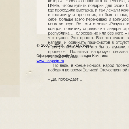
которые Евросоюз наложил на Россию, и
ЦУМе, чтобы купить подарки для своих бл
где проходила выставка, и там лежали каки
в гостиницу и прочел их, то был в шоке,
себе, больше всего переживаю и волнуюсь
меня четверо. Вот эти строки: «Разумеет
концов, политику определяют лидеры стр
республика… Голосование или без него – н
что нужно. Это просто. Все что нужно с
напали, и обвинить пацифистов в отсутс
© 2007– 2026, Театр Et Cetera
страну опасности». И кто бы вы думали,
процессе. Политика напрямую связана
Официальный сайт Александра Калягина
непредсказуемы.
www.kalyagin.ru
– Но ведь, в конце концов, народ побежд
победил во время Великой Отечественной 
– Да, побеждает…