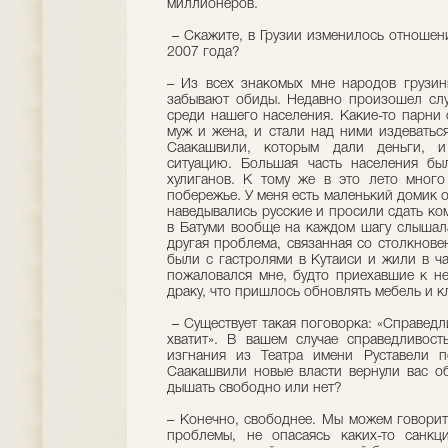
миллионеров.
– Скажите, в Грузии изменилось отношен
2007 года?
– Из всех знакомых мне народов грузин
забывают обиды. Недавно произошел слу
среди нашего населения. Какие-то парни 
муж и жена, и стали над ними издеватьс
Саакашвили, которым дали деньги, и
ситуацию. Большая часть населения бы
хулиганов. К тому же в это лето много
побережье. У меня есть маленький домик о
наведывались русские и просили сдать ком
в Батуми вообще на каждом шагу слышала
другая проблема, связанная со столкнове
были с гастролями в Кутаиси и жили в ч
пожаловался мне, будто приехавшие к не
драку, что пришлось обновлять мебель и к
– Существует такая поговорка: «Справедл
хватит». В вашем случае справедливост
изгнания из Театра имени Руставели 
Саакашвили новые власти вернули вас об
дышать свободно или нет?
– Конечно, свободнее. Мы можем говорит
проблемы, не опасаясь каких-то санкц