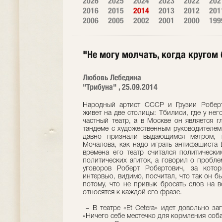
2026
2025
2024
2023
2022
202
2016
2015
2014
2013
2012
201
2006
2005
2002
2001
2000
199
"Не могу молчать, когда кругом
Любовь Лебедина
"Трибуна" , 25.09.2014
Народный артист СССР и Грузии Робер
живет на две столицы: Тбилиси, где у нег
частный театр, а в Москве он является г
тандеме с художественным руководителем
давно признали выдающимся мэтром, 
Мочалова, как надо играть антифашиста 
времена его театр считался политически
политических агиток, а говорил о пробле
уговоров Роберт Робертович, за котор
интервью, видимо, посчитал, что так он бы
потому, что не привык бросать слов на в
относятся к каждой его фразе.
– В театре «Еt Cetera» идет довольно за
«Ничего себе местечко для кормления соб