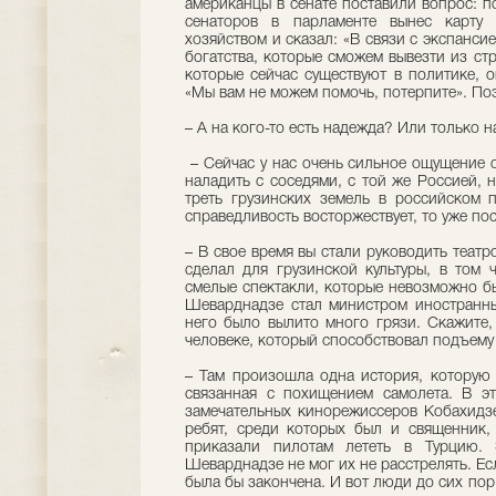
американцы в сенате поставили вопрос: по
сенаторов в парламенте вынес карту 
хозяйством и сказал: «В связи с экспанси
богатства, которые сможем вывезти из ст
которые сейчас существуют в политике, о
«Мы вам не можем помочь, потерпите». Поэ
– А на кого-то есть надежда? Или только н
– Сейчас у нас очень сильное ощущение о
наладить с соседями, с той же Россией, н
треть грузинских земель в российском 
справедливость восторжествует, то уже пос
– В свое время вы стали руководить теат
сделал для грузинской культуры, в том ч
смелые спектакли, которые невозможно бы
Шеварднадзе стал министром иностранны
него было вылито много грязи. Скажите, 
человеке, который способствовал подъему 
– Там произошла одна история, которую 
связанная с похищением самолета. В э
замечательных кинорежиссеров Кобахидзе
ребят, среди которых был и священник,
приказали пилотам лететь в Турцию.
Шеварднадзе не мог их не расстрелять. Есл
была бы закончена. И вот люди до сих пор 