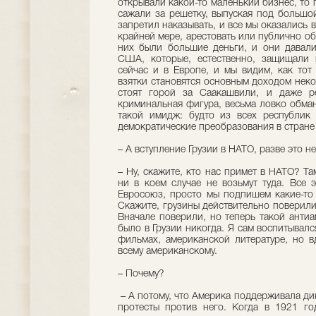
открывали какой-то маленький бизнес, то
сажали за решетку, выпуская под большо
запретил наказывать, и все мы оказались 
крайней мере, арестовать или публично об
них были большие деньги, и они давали
США, которые, естественно, защищали 
сейчас и в Европе, и мы видим, как тот
взятки становятся основным доходом неко
стоят горой за Саакашвили, и даже ре
криминальная фигура, весьма ловко обман
такой имидж: будто из всех республик
демократические преобразования в стране
– А вступление Грузии в НАТО, разве это
– Ну, скажите, кто нас примет в НАТО? Та
ни в коем случае не возьмут туда. Все 
Евросоюз, просто мы подпишем какие-то 
Скажите, грузины действительно поверили
Вначале поверили, но теперь такой антиа
было в Грузии никогда. Я сам воспитывал
фильмах, американской литературе, но 
всему американскому.
– Почему?
– А потому, что Америка поддерживала ди
протесты против него. Когда в 1921 го