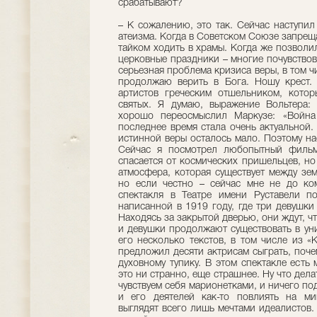
срабатывают?
– К сожалению, это так. Сейчас наступи
атеизма. Когда в Советском Союзе запрещ
тайком ходить в храмы. Когда же позволи
церковные праздники – многие почувствова
серьезная проблема кризиса веры, в том чи
продолжаю верить в Бога. Ношу крест.
артистов греческим отшельником, кото
святых. Я думаю, выражение Вольтера:
хорошо переосмыслил Маркузе: «Война
последнее время стала очень актуальной. 
истинной веры осталось мало. Поэтому на
Сейчас я посмотрел любопытный фильм
спасается от космических пришельцев, но
атмосфера, которая существует между зем
но если честно – сейчас мне не до ко
спектакля в Театре имени Руставели по
написанной в 1919 году, где три девушки
Находясь за закрытой дверью, они ждут, чт
и девушки продолжают существовать в ун
его несколько текстов, в том числе из «
предложил десяти актрисам сыграть, поч
духовному тупику. В этом спектакле есть 
это ни странно, еще страшнее. Ну что дела
чувствуем себя марионетками, и ничего под
и его деятелей как-то повлиять на ми
выглядят всего лишь мечтами идеалистов.