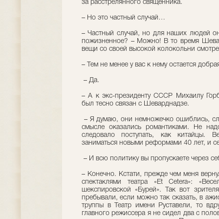
за расстрелянного священника.
– Но это частный случай…
– Частный случай, но для наших людей о
пожизненное? – Можно! В то время Шева
вещи со своей высокой колокольни смотре
– Тем не менее у вас к нему остается добра
– Да.
– А к экс-президенту СССР Михаилу Горб
был тесно связан с Шеварднадзе.
– Я думаю, они немножечко ошиблись, сл
смысле оказались романтиками. Не над
следовало поступать, как китайцы. 
заниматься новыми реформами 40 лет, и с
– И всю политику вы пропускаете через се
– Конечно. Кстати, прежде чем меня верну
спектаклями театра «Et Cetera»: «Вес
шекспировской «Бурей». Так вот зрител
пребывали, если можно так сказать, в ажи
труппы в Театр имени Руставели, то вдр
главного режиссера я не сидел два с поло