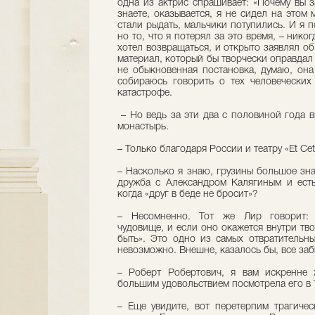
одна из актрис спрашивает: «Почему вы з
знаете, оказывается, я не сидел на этом
стали рыдать, мальчики потупились. И я п
но то, что я потерял за это время, – никог
хотел возвращаться, и открыто заявлял об
материал, который бы творчески оправдал
не обыкновенная постановка, думаю, она
собираюсь говорить о тех человеческих
катастрофе.
– Но ведь за эти два с половиной года 
монастырь.
– Только благодаря России и театру «Et Cet
– Насколько я знаю, грузины большое зн
дружба с Александром Калягиным и есть
когда «друг в беде не бросит»?
– Несомненно. Тот же Лир говорит: «
чудовище, и если оно окажется внутри тв
быть». Это одно из самых отвратительны
невозможно. Внешне, казалось бы, все забы
– Роберт Робертович, я вам искренне 
большим удовольствием посмотрела его в
– Еще увидите, вот перетерпим трагичес