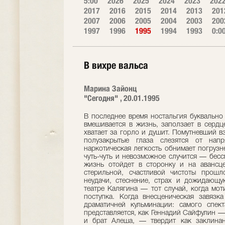
5:00
2026
2025
2024
2023
202
2017
2016
2015
2014
2013
201
2007
2006
2005
2004
2003
200
1997
1996
1995
1994
1993
0:0
В вихре вальса
Марина Зайонц
"Сегодня" , 20.01.1995
В последнее время ностальгия буквально
вмешивается в жизнь, заползает в сердце
хватает за горло и душит. Помутневший в
полузакрытые глаза слезятся от напр
наркотическая легкость обнимает погрузн
чуть-чуть и невозможное случится — бес
жизнь отойдет в сторонку и на авансц
стерильной, счастливой чистоты прош
неудачи, стеснение, страх и дожидающу
театре Калягина — тот случай, когда мо
поступка. Когда внесценическая завязк
драматичней кульминации: самого спект
представляется, как Геннадий Сайфулин —
и брат Алеша, — твердит как заклинан