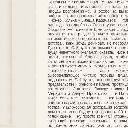
завершавшие когда-то один из лучших спе
выше и сильнее, и здоровее, и полезнее
нибудь воспоминание, и особенно вын
набрать таких воспоминаний с собою в жи
Пионер Колька и Алеша Карамазов — пам
однажды в поднебесье. Отчего удар о зем
Эфросом же привитое брезгливое оттор
опутавшего театр, где назначено доживат
антисептического пространства. Память о
детства», как-нибудь доживать не позвол
Думаю, что Сайфулин устремился в режи
душу невнятного желания сказать: «Все 
порыв, отчаянный бросок назад, чтобы
защитившие от жизни и бросившие — в жи
торопливо-скромным и скомканным, что, 
Профессионализм — дело жестокое
выворачивающее чистые порывы душ
подозрением. Сайфулин, не претендуя на 
предательстве и женской измене, протянул
со стороны Анатолию Грачеву, позвал 
Меркуцио и Андрея Прозорова — и Натал
тоже есть что вспомнить. Спектакль
спиритический сеанс, затеянный в походн
театра. Уныло-сборная декорация (худож
демонстративно-бедную условность 60-х
голой сцене — ну просто все «104 страни
читающий ремарки, напоминал о сам
подобное: знак личного участия, роспи