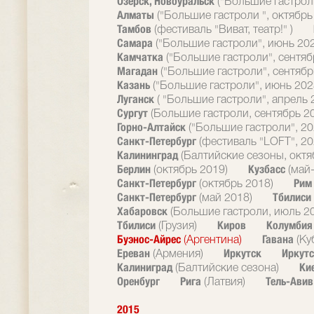
Озерск, Новоуральск
("Большие гастрол
Алматы
("Большие гастроли ", октябрь
Тамбов
(фестиваль "Виват, театр!" )
Самара
("Большие гастроли", июнь 20
Камчатка
("Большие гастроли", сентяб
Магадан
("Большие гастроли", сентябр
Казань
("Большие гастроли", июнь 202
Луганск
( "Большие гастроли", апрель 
Сургут
(Большие гастроли, сентябрь 2
Горно-Алтайск
("Большие гастроли", 20
Санкт-Петербург
(фестиваль "LOFT", 20
Калининград
(Балтийские сезоны, октя
Берлин
Кузбасс
(октябрь 2019)
(май
Санкт-Петербург
Ри
(октябрь 2018)
Санкт-Петербург
Тбилиси
(май 2018)
Хабаровск
(Большие гастроли, июль 2
Тбилиси
Киров
Колумби
(Грузия)
Буэнос-Айрес
Гавана
(Аргентина)
(Ку
Ереван
Иркутск
Иркутс
(Армения)
Калиниград
Ки
(Балтийские сезона)
Оренбург
Рига
Тель-Ави
(Латвия)
2015