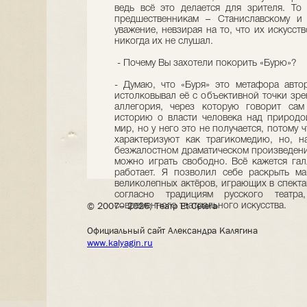
ведь всё это делается для зрителя. Т
предшественникам – Станиславскому и
уважение, невзирая на то, что их искусст
никогда их не слушал.
- Почему Вы захотели покорить «Бурю»?
- Думаю, что «Буря» это метафора авто
истолковывал её с объективной точки зре
аллегория, через которую говорит сам
историю о власти человека над природой
мир, но у него это не получается, потому 
характеризуют как трагикомедию, но, н
безжалостном драматическом произведении
можно играть свободно. Всё кажется га
работает. Я позволил себе раскрыть м
великолепных актёров, играющих в спект
согласно традициям русского театра
© 2007– 2026, Театр Et Cetera
современного театрального искусства.
Официальный сайт Александра Калягина
www.kalyagin.ru