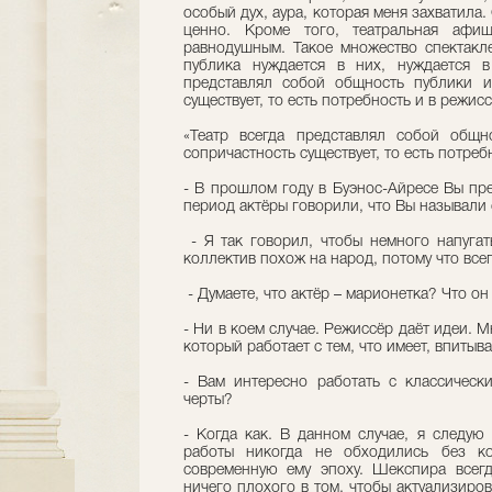
особый дух, аура, которая меня захватила
ценно. Кроме того, театральная афиш
равнодушным. Такое множество спектакле
публика нуждается в них, нуждается в 
представлял собой общность публики и 
существует, то есть потребность и в режисс
«Театр всегда представлял собой общн
сопричастность существует, то есть потреб
- В прошлом году в Буэнос-Айресе Вы пре
период актёры говорили, что Вы называли 
- Я так говорил, чтобы немного напугат
коллектив похож на народ, потому что всег
- Думаете, что актёр – марионетка? Что он
- Ни в коем случае. Режиссёр даёт идеи. М
который работает с тем, что имеет, впитыва
- Вам интересно работать с классическ
черты?
- Когда как. В данном случае, я следую
работы никогда не обходились без к
современную ему эпоху. Шекспира всегд
ничего плохого в том, чтобы актуализиров