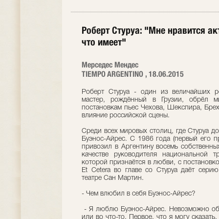
Роберт Стуруа: "Мне нравится ак
что имеет"
Мерседес Мендес
TIEMPO ARGENTINO , 18.06.2015
Роберт Стуруа - один из величайших ре
мастер, рождённый в Грузии, обрёл м
постановкам пьес Чехова, Шекспира, Брех
влияние российской сцены.
Среди всех мировых столиц, где Стуруа д
Буэнос-Айрес. С 1986 года (первый его п
привозил в Аргентину восемь собственны
качестве руководителя национальной т
которой признаётся в любви, с постановко
Et Cetera во главе со Стуруа даёт сери
театре Сан Мартин.
- Чем влюбил в себя Буэнос-Айрес?
- Я люблю Буэнос-Айрес. Невозможно объ
или во что-то. Первое, что я могу сказать