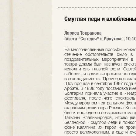
Смуглая леди и влюбленн
Лариса Токранова
Газета "Сегодня" в Иркутске , 10.1
На многочисленные просьбы можно 
стечение обстоятельств было в
поздравительных мероприятий в 
театра драмы был назначен спект
исполнитель главной роли Серг
заболел, и врачи запретили поезд
все аплодисменты. Премьера спекта
Шоу прошла в сентябре 1997 года 
Арбате. В 1998 году постановка име
Болгарии приняла участие в «Теат
фестиваля, после чего спектакль
Международном театральном фести
стараниям режиссера Романа Козак
блеск последнего не затмевает мас
Татьяны Владимировой, играющей 
Белянской – смуглой леди и тонко
фоне Калягина их герои не проиг
просто великолепным, а еще и оче