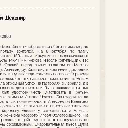
ый Шекспир
0.2000
было бы и не обратить особого внимания, но
 пользу зрителей. На 8 октября по плану
честь 150-летия Иркутского академического
акль МХАТ им Чехова «После репетиции». Но
ей Юрский перед самым вылетом из Москвы
ку. Александру Калягину и компании достались
кля «Смуглая леди сонетов» по пьесе Бернарда
в только что открывшемся помещении на Новом
ла огромный успех на гастролях в Израиле, а в
ральных днях смеха» и была названа « хитом»
 был удостоен чести участвовать в Третьем
вале имени Антона Чехова. Благодаря то ли
а, то ли почтительности Александра Калягина
терства коллег: отчетливого профессионализма
королеву Елизавету, естественности Анжелы
го комизма часового Игоря Золотовицкого. На
рывают, и действие от этого получилось не
нь соразмерным. Очаровательная пьеса-шутка