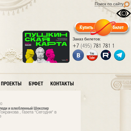
Поиск по сайту
Заказ билетов:
+7
(495)
781 781 1
ПРОЕКТЫ
БУФЕТ
КОНТАКТЫ
00
леди и влюбленный Шекспир
окранова , Газета "Сегодня" в
е