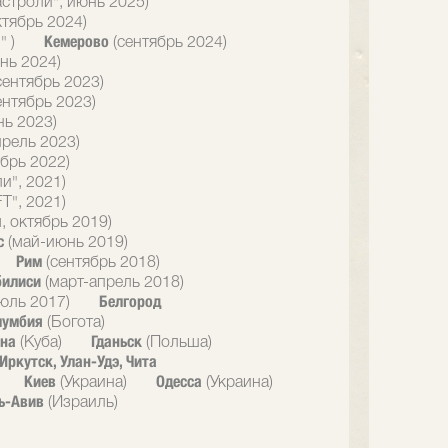
астроли", июнь 2025)
ктябрь 2024)
Кемерово
" )
(сентябрь 2024)
нь 2024)
сентябрь 2023)
ентябрь 2023)
нь 2023)
прель 2023)
брь 2022)
и", 2021)
T", 2021)
, октябрь 2019)
с
(май-июнь 2019)
Рим
(сентябрь 2018)
билиси
(март-апрель 2018)
Белгород
юль 2017)
лумбия
(Богота)
ана
Гданьск
(Куба)
(Польша)
Иркутск, Улан-Удэ, Чита
Киев
Одесса
(Украина)
(Украина)
ь-Авив
(Израиль)