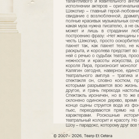
талантливого и язвительного анг
исполнении актеров – оригинальна
Шекспир – главный герой-любовник
свидание с возлюбленной, драмату
полные красивых музыкальных сочет
какая муза нужна писателю, а не см
может и лишь в страдании люб
построению фразу: «Нет женщины не
честь Шекспир, просто оскорбител
пахнет так, как пахнет тело, не 
раскрыта, и королева предстает во
ней с речью о судьбах театра, прос
нежности и красоты искусства, р
короля Лира, произносит монолог 
Калягин сегодня, наверное, единс
театрального амплуа – трагика и
спектакля он, словно костюм, п
которыми разрывается всю жизнь.
другое, и грань перехода настоль
Спектакль ироничен, но в то же 
склонено одинокое дерево, время 
конце сцены струится вода из фо
пьес, переодеваются прямо на 
характерами. Роскошные истор
театральный колорит и красоту. Но
Шоу – парадокс, которому друг все 
© 2007– 2026, Театр Et Cetera