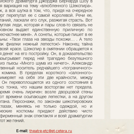
лийского драматурга Джорджа Бернарда Шоу в
я вариация на тему «влюбленного Шекспира».
, а вся шутка в том, что, придя на очередное
рг перепутал ее с самой королевой. Речи ее,
аний, ласкали его слух, разжигая страсть. Вот
углая леди, которая и пары слов-то связать не
овном выдает единственную приличную по
счастнее меня». А сонеты, которые пишет в ее
ьны: «Твои глаза на звезды похожи… . А тело
как фиалки нежный лепесток!» Наконец тайна
 всей красе. Шекспир в смятении обращается к
я денег на его постройку. Он, в доказательство
азыгрывает перед ней трагедию безутешного
из пьесы «Много шума из ничего». Александр
твенный носитель редчайшего «пограничного»
 комика. В пределах короткого «салонного»
римеряет на себя эти две крайности, между
 Он перевоплощается из одного состояния в
ко тонка, что нашим восторгам нет предела.
время очень лиричен: возле дворцовой стены
от времени осыпающее лепестки, а на другом
нтана. Персонажи, по законам шекспировских
глазах, меняясь не только одеждой, но и
ические костюмы придают действию чисто
 фирменный знак спектакля и всей драматургии
тот же гений.
E-mail:
theatre-etc@et-cetera.ru