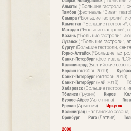
Озерск, Новоуральск
("Большие г
Алматы
("Большие гастроли ", о
Тамбов
(фестиваль "Виват, театр!
Самара
("Большие гастроли", ию
Камчатка
("Большие гастроли", 
Магадан
("Большие гастроли", с
Казань
("Большие гастроли", ию
Луганск
( "Большие гастроли", а
Сургут
(Большие гастроли, сентя
Горно-Алтайск
("Большие гастрол
Санкт-Петербург
(фестиваль "LOF
Калининград
(Балтийские сезоны
Берлин
Кузбас
(октябрь 2019)
Санкт-Петербург
(октябрь 2018)
Санкт-Петербург
Т
(май 2018)
Хабаровск
(Большие гастроли, и
Тбилиси
Киров
Ко
(Грузия)
Буэнос-Айрес
Гав
(Аргентина)
Ереван
Иркутск
(Армения)
Калиниград
(Балтийские сезона)
Оренбург
Рига
Тел
(Латвия)
2000