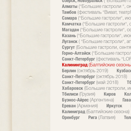
Озерск, Новоуральск
("Большие г
Алматы
("Большие гастроли ", о
Тамбов
(фестиваль "Виват, театр!
Самара
("Большие гастроли", ию
Камчатка
("Большие гастроли", 
Магадан
("Большие гастроли", с
Казань
("Большие гастроли", ию
Луганск
( "Большие гастроли", а
Сургут
(Большие гастроли, сентя
Горно-Алтайск
("Большие гастрол
Санкт-Петербург
(фестиваль "LOF
Калининград
(Балтийские сезоны
Берлин
Кузбас
(октябрь 2019)
Санкт-Петербург
(октябрь 2018)
Санкт-Петербург
Т
(май 2018)
Хабаровск
(Большие гастроли, и
Тбилиси
Киров
Ко
(Грузия)
Буэнос-Айрес
Гав
(Аргентина)
Ереван
Иркутск
(Армения)
Калиниград
(Балтийские сезона)
Оренбург
Рига
Тел
(Латвия)