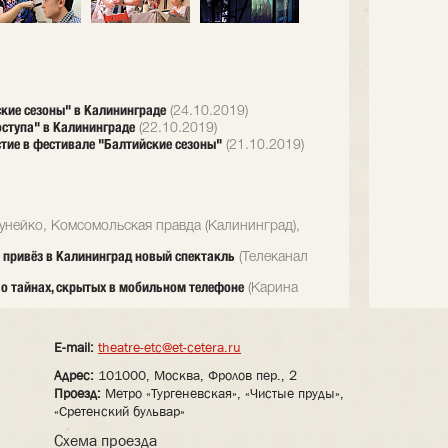
ские сезоны" в Калининграде
(24.10.2019)
оступа" в Калининграде
(22.10.2019)
стие в фестивале "Балтийские сезоны"
(21.10.2019)
нейко, Комсомольская правда (Калининград),
 привёз в Калининград новый спектакль
(Телеканал
о тайнах, скрытых в мобильном телефоне
(Карина
E-mail:
theatre-etc@et-cetera.ru
Адрес:
101000, Москва, Фролов пер., 2
Проезд:
Метро «Тургеневская», «Чистые пруды»,
«Сретенский бульвар»
Схема проезда