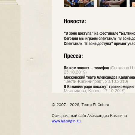
Новости:
"В зоне доступа" на фестивале "Балтий
Сегодня мы играем спектакль "В зоне д
Спектакль "В зоне доступа" примет уча
Пресса:
По ком звонит… телефон
(Светлана Шу
25.10.2019)
Московский театр Александра Калягина
"Вести-Калиниград", 23.10.2019)
В Калининграде покажут трагикомедию 
Мызникова, Клопс, 17.10.2019)
© 2007– 2026, Театр Et Cetera
Официальный сайт Александра Калягина
www.kalyagin.ru