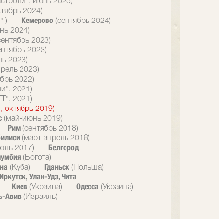
астроли", июнь 2025)
ктябрь 2024)
Кемерово
" )
(сентябрь 2024)
нь 2024)
сентябрь 2023)
ентябрь 2023)
нь 2023)
прель 2023)
брь 2022)
и", 2021)
T", 2021)
, октябрь 2019)
с
(май-июнь 2019)
Рим
(сентябрь 2018)
билиси
(март-апрель 2018)
Белгород
юль 2017)
лумбия
(Богота)
ана
Гданьск
(Куба)
(Польша)
Иркутск, Улан-Удэ, Чита
Киев
Одесса
(Украина)
(Украина)
ь-Авив
(Израиль)