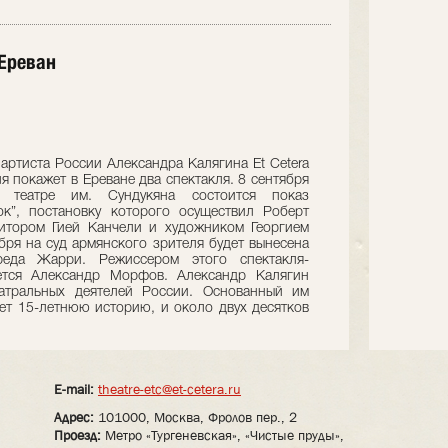
 Ереван
артиста России Александра Калягина Et Cetera
 покажет в Ереване два спектакля. 8 сентября
 театре им. Сундукяна состоится показ
к”, постановку которого осуществил Роберт
зитором Гией Канчели и художником Георгием
бря на суд армянского зрителя будет вынесена
еда Жарри. Режиссером этого спектакля-
ется Александр Морфов. Александр Калягин
еатральных деятелей России. Основанный им
еет 15-летнюю историю, и около двух десятков
E-mail:
theatre-etc@et-cetera.ru
Адрес:
101000, Москва, Фролов пер., 2
Проезд:
Метро «Тургеневская», «Чистые пруды»,