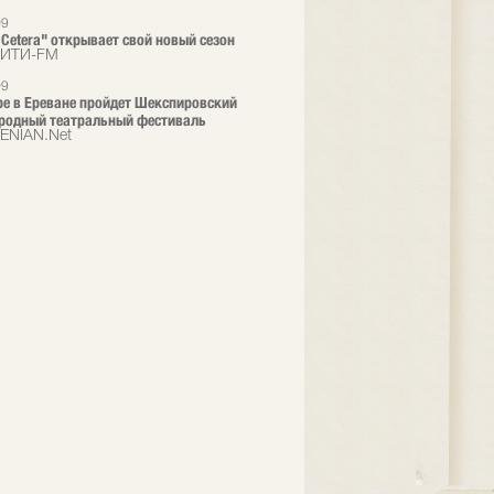
09
t Cetera" открывает свой новый сезон
СИТИ-FM
09
ре в Ереване пройдет Шекспировский
родный театральный фестиваль
ENIAN.Net