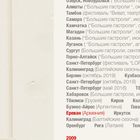
Озерск, Новоуральск
("Большие г
Алматы
("Большие гастроли ", о
Тамбов
(фестиваль "Виват, театр!
Самара
("Большие гастроли", ию
Камчатка
("Большие гастроли", 
Магадан
("Большие гастроли", с
Казань
("Большие гастроли", ию
Луганск
( "Большие гастроли", а
Сургут
(Большие гастроли, сентя
Горно-Алтайск
("Большие гастрол
Санкт-Петербург
(фестиваль "LOF
Калининград
(Балтийские сезоны
Берлин
Кузбас
(октябрь 2019)
Санкт-Петербург
(октябрь 2018)
Санкт-Петербург
Т
(май 2018)
Хабаровск
(Большие гастроли, и
Тбилиси
Киров
Ко
(Грузия)
Буэнос-Айрес
Гав
(Аргентина)
Ереван
Иркутск
(Армения)
Калиниград
(Балтийские сезона)
Оренбург
Рига
Тел
(Латвия)
2009