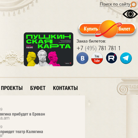
Поиск по сайту
Заказ билетов:
+7
(495)
781 781 1
ПРОЕКТЫ
БУФЕТ
КОНТАКТЫ
09
лягина прибудет в Ереван
ma.am
09
 приедет театр Калягина
я"