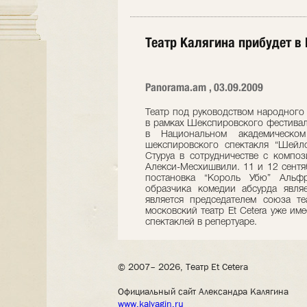
Театр Калягина прибудет в
Panorama.am , 03.09.2009
Театр под руководством народного 
в рамках Шекспировского фестиваля
в Национальном академическом
шекспировского спектакля “Шейло
Стуруа в сотрудничестве с компо
Алекси-Месхишвили. 11 и 12 сентя
постановка “Король Убю” Альфр
образчика комедии абсурда явля
является председателем союза т
московский театр Et Cetera уже им
спектаклей в репертуаре.
© 2007– 2026, Театр Et Cetera
Официальный сайт Александра Калягина
www.kalyagin.ru