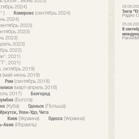
астроли", июнь 2025)
ктябрь 2024)
28.08.20
Театр "E
Кемерово
" )
(сентябрь 2024)
Радио 
нь 2024)
25.08.20
сентябрь 2023)
В сентяб
ентябрь 2023)
междуна
нь 2023)
PanARM
прель 2023)
брь 2022)
и", 2021)
T", 2021)
, октябрь 2019)
с
(май-июнь 2019)
Рим
(сентябрь 2018)
билиси
(март-апрель 2018)
Белгород
юль 2017)
лумбия
(Богота)
ана
Гданьск
(Куба)
(Польша)
Иркутск, Улан-Удэ, Чита
Киев
Одесса
(Украина)
(Украина)
ь-Авив
(Израиль)