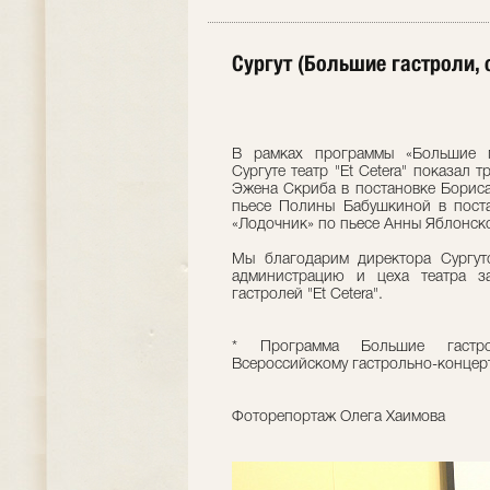
Сургут (Большие гастроли, 
В рамках программы «Большие г
Сургуте театр "Et Cetera" показал 
Эжена Скриба в постановке Бориса
пьесе Полины Бабушкиной в пост
«Лодочник» по пьесе Анны Яблонско
Мы благодарим директора Сургутс
администрацию и цеха театра з
гастролей "Et Cetera".
* Программа Большие гастро
Всероссийскому гастрольно-концер
Фоторепортаж Олега Хаимова