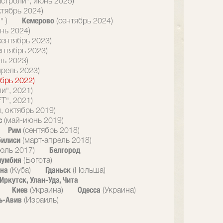
астроли", июнь 2025)
ктябрь 2024)
Кемерово
" )
(сентябрь 2024)
нь 2024)
сентябрь 2023)
ентябрь 2023)
нь 2023)
прель 2023)
брь 2022)
и", 2021)
T", 2021)
, октябрь 2019)
с
(май-июнь 2019)
Рим
(сентябрь 2018)
билиси
(март-апрель 2018)
Белгород
юль 2017)
лумбия
(Богота)
ана
Гданьск
(Куба)
(Польша)
Иркутск, Улан-Удэ, Чита
Киев
Одесса
(Украина)
(Украина)
ь-Авив
(Израиль)