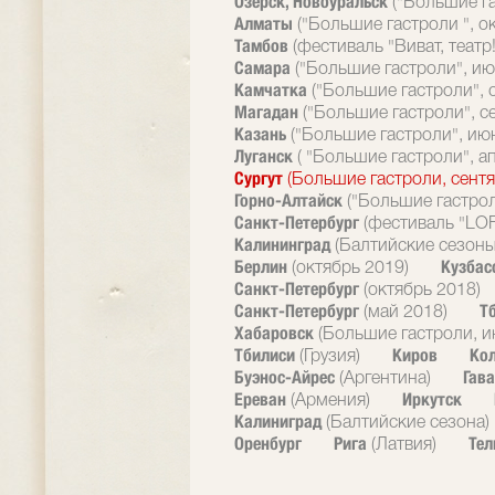
Озерск, Новоуральск
("Большие г
Алматы
("Большие гастроли ", о
Тамбов
(фестиваль "Виват, театр!
Самара
("Большие гастроли", ию
Камчатка
("Большие гастроли", 
Магадан
("Большие гастроли", с
Казань
("Большие гастроли", ию
Луганск
( "Большие гастроли", а
Сургут
(Большие гастроли, сентя
Горно-Алтайск
("Большие гастрол
Санкт-Петербург
(фестиваль "LOF
Калининград
(Балтийские сезоны
Берлин
Кузбас
(октябрь 2019)
Санкт-Петербург
(октябрь 2018)
Санкт-Петербург
Т
(май 2018)
Хабаровск
(Большие гастроли, и
Тбилиси
Киров
Ко
(Грузия)
Буэнос-Айрес
Гав
(Аргентина)
Ереван
Иркутск
(Армения)
Калиниград
(Балтийские сезона)
Оренбург
Рига
Тел
(Латвия)