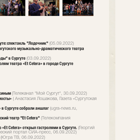
гуте: спектакль "Лодочник"
(05.09.2022)
ургутского музыкально-драматического театра
ды" в Сургуте
(03.09.2022)
ям театра «Et Cetera» в городе Сургуте
чкиным
(Телеканал "Мой Сургут", 30.09.2022)
мосты»
( Анастасия Лошакова, Газета «Сургутская
» в Сургуте собрали аншлаг
(ugra-news.ru,
кий театр "Et Cetera"
(Телекомпания
 «Et Cetera» открыл гастролями в Сургуте.
(Георгий
ский портал СИА-пресс, 06.09.2022)
(Югра ТВ, 06.09.2022)