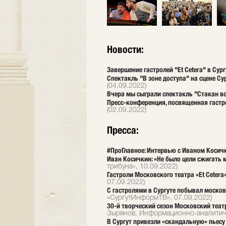
Новости:
Завершение гастролей "Et Cetera" в Сур
Спектакль "В зоне доступа" на сцене С
(04.09.2022)
Вчера мы сыграли спектакль "Стакан во
Пресс-конференция, посвященная гастрол
(02.09.2022)
Пресса:
#ПроГлавное: Интервью с Иваном Коси
Иван Косичкин: «Не было цели сжигать 
трибуна», 10.09.2022)
Гастроли Московского театра «Et Cetera
07.09.2022)
С гастролями в Сургуте побывал московс
«СургутИнформТВ», 07.09.2022)
30-й творческий сезон Московский театр
Зырянов, Информационно-аналитиче
В Сургут привезли «скандальную» пьесу