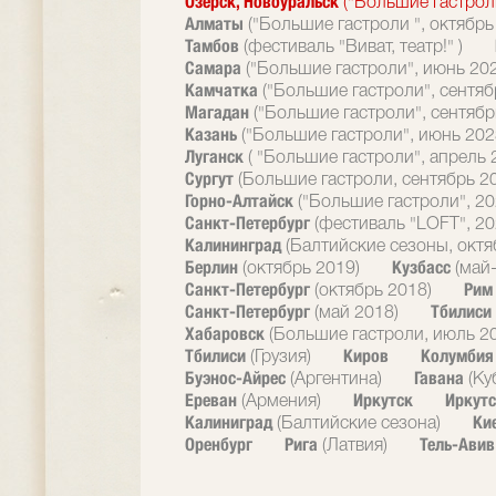
Озерск, Новоуральск
("Большие гастрол
Алматы
("Большие гастроли ", октябрь
Тамбов
(фестиваль "Виват, театр!" )
Самара
("Большие гастроли", июнь 20
Камчатка
("Большие гастроли", сентяб
Магадан
("Большие гастроли", сентябр
Казань
("Большие гастроли", июнь 202
Луганск
( "Большие гастроли", апрель 
Сургут
(Большие гастроли, сентябрь 2
Горно-Алтайск
("Большие гастроли", 20
Санкт-Петербург
(фестиваль "LOFT", 20
Калининград
(Балтийские сезоны, октя
Берлин
Кузбасс
(октябрь 2019)
(май
Санкт-Петербург
Ри
(октябрь 2018)
Санкт-Петербург
Тбилиси
(май 2018)
Хабаровск
(Большие гастроли, июль 2
Тбилиси
Киров
Колумби
(Грузия)
Буэнос-Айрес
Гавана
(Аргентина)
(Ку
Ереван
Иркутск
Иркутс
(Армения)
Калиниград
Ки
(Балтийские сезона)
Оренбург
Рига
Тель-Ави
(Латвия)