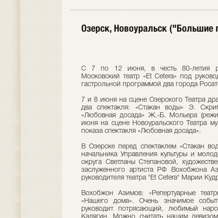
Озерск, Новоуральск ("Большие 
С 7 по 12 июня, в честь 80-летия р
Московский театр «Et Cetera» под руков
гастрольной программой два города Росат
7 и 8 июня на сцене Озерского Театра д
два спектакля: «Стакан воды» Э. Скр
«Любовная досада» Ж.-Б. Мольера (режи
июня на сцене Новоуральского Театра му
показа спектакля «Любовная досада».
В Озерске перед спектаклем «Стакан вод
начальника Управления культуры и моло
округа Светланы Степановой, художестве
заслуженного артиста РФ Вохобжона Аз
руководителя театра "Et Cetera" Марии Куд
Вохобжон Азимов: «Репертуарные теат
«Нашего дома». Очень значимое событи
руководит потрясающий, любимый наро
Калягин. Можно считать нашим девизом