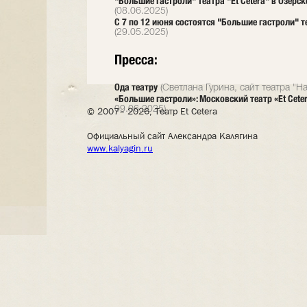
"Большие гастроли" театра "Et Cetera" в Озерс
(08.06.2025)
С 7 по 12 июня состоятся "Большие гастроли" те
(29.05.2025)
Пресса:
Ода театру
(Светлана Гурина, сайт театра "Н
«Большие гастроли»: Московский театр «Et Cete
© 2007– 2026, Театр Et Cetera
09.06.2025)
Официальный сайт Александра Калягина
www.kalyagin.ru