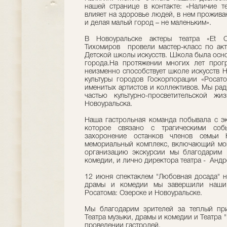
нашей странице в контакте: «Наличие т
влияет на здоровье людей, в нем прожив
и делая малый город – не маленьким».
В Новоуральске актеры театра «Et C
Тихомиров провели мастер-класс по акт
Детской школы искусств. Школа была осно
города.На протяжении многих лет прогр
неизменно способствует школе искусств Н
культуры городов Госкорпорации «Росато
именитых артистов и коллективов. Мы рады,
частью культурно-просветительской ж
Новоуральска.
Наша гастрольная команда побывала с эк
которое связано с трагическими соб
захоронение останков членов семьи Н
мемориальный комплекс, включающий мон
организацию экскурсии мы благодарим 
комедии, и лично директора театра - Анд
12 июня спектаклем "Любовная досада" н
драмы и комедии мы завершили наши 
Росатома: Озерске и Новоуральске.
Мы благодарим зрителей за теплый при
Театра музыки, драмы и комедии и Театра 
проведении гастролей.