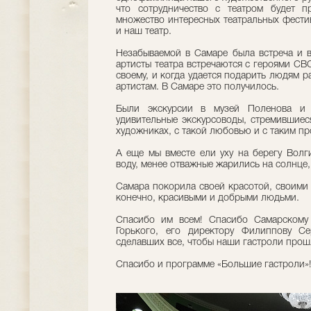
что сотрудничество с театром будет п
множество интересных театральных фестив
и наш театр.
Незабываемой в Самаре была встреча и в
артисты театра встречаются с героями СВО
своему, и когда удается подарить людям р
артистам. В Самаре это получилось.
Были экскурсии в музей Поленова и 
удивительные экскурсоводы, стремившиеся
художниках, с такой любовью и с таким п
А еще мы вместе ели уху на берегу Волг
воду, менее отважные жарились на солнце,
Самара покорила своей красотой, своими 
конечно, красивыми и добрыми людьми.
Спасибо им всем! Спасибо Самарскому 
Горького, его директору Филиппову Се
сделавших все, чтобы наши гастроли прош
Спасибо и программе «Большие гастроли»!