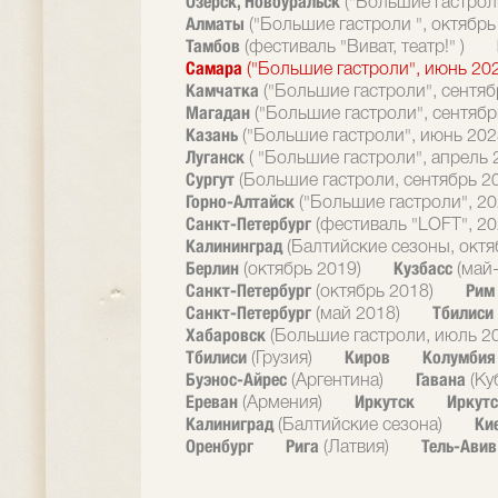
Озерск, Новоуральск
("Большие гастрол
Алматы
("Большие гастроли ", октябрь
Тамбов
(фестиваль "Виват, театр!" )
Самара
("Большие гастроли", июнь 20
Камчатка
("Большие гастроли", сентяб
Магадан
("Большие гастроли", сентябр
Казань
("Большие гастроли", июнь 202
Луганск
( "Большие гастроли", апрель 
Сургут
(Большие гастроли, сентябрь 2
Горно-Алтайск
("Большие гастроли", 20
Санкт-Петербург
(фестиваль "LOFT", 20
Калининград
(Балтийские сезоны, октя
Берлин
Кузбасс
(октябрь 2019)
(май
Санкт-Петербург
Ри
(октябрь 2018)
Санкт-Петербург
Тбилиси
(май 2018)
Хабаровск
(Большие гастроли, июль 2
Тбилиси
Киров
Колумби
(Грузия)
Буэнос-Айрес
Гавана
(Аргентина)
(Ку
Ереван
Иркутск
Иркутс
(Армения)
Калиниград
Ки
(Балтийские сезона)
Оренбург
Рига
Тель-Ави
(Латвия)