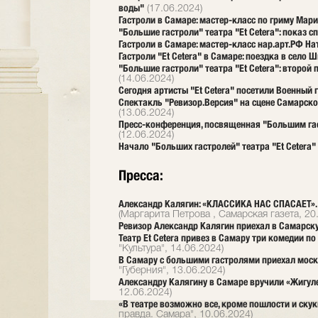
воды"
(17.06.2024)
Гастроли в Самаре: мастер-класс по гриму Ма
"Большие гастроли" театра "Et Cetera": показ 
Гастроли в Самаре: мастер-класс нар.арт.РФ На
Гастроли "Et Cetera" в Самаре: поездка в село 
"Большие гастроли" театра "Et Cetera": второй 
(14.06.2024)
Сегодня артисты "Et Cetera" посетили Военный
Спектакль "Ревизор.Версия" на сцене Самарско
(13.06.2024)
Пресс-конференция, посвященная "Большим гаст
(12.06.2024)
Начало "Больших гастролей" театра "Et Cetera"
Пресса:
Александр Калягин: «КЛАССИКА НАС СПАСАЕТ». Б
(Маргарита Петрова , Самарская газета, 20
Ревизор Александр Калягин приехал в Самарск
Театр Et Cetera привез в Самару три комедии п
"Культура", 14.06.2024)
В Самару с большими гастролями приехал моско
"Губерния", 13.06.2024)
Александру Калягину в Самаре вручили «Жигул
12.06.2024)
«В театре возможно все, кроме пошлости и скук
правда. Самара", 10.06.2024)