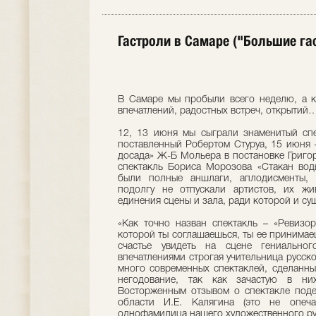
Гастроли в Самаре ("Большие га
В Самаре мы пробыли всего неделю, а к
впечатлений, радостных встреч, открытий
12, 13 июня мы сыграли знаменитый спек
поставленный Робертом Стуруа, 15 июня
досада» Ж-Б Мольера в постановке Григор
спектакль Бориса Морозова «Стакан вод
были полные аншлаги, аплодисменты, 
подолгу не отпускали артистов, их жи
единения сцены и зала, ради которой и сущ
«Как точно назван спектакль – «Ревизор
которой ты соглашаешься, ты ее принимаеш
счастье увидеть на сцене гениальног
впечатлениями строгая учительница русско
много современных спектаклей, сделанны
негодование, так как зачастую в ни
Восторженным отзывом о спектакле поде
области И.Е. Калягина (это не опеча
однофамилица нашего художественного рук