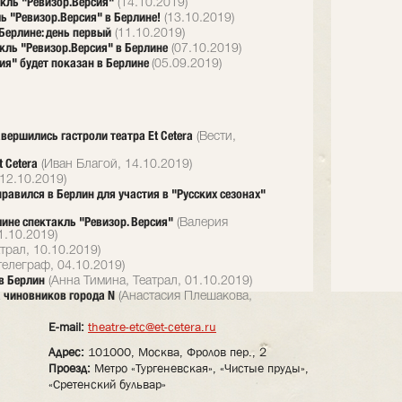
акль "Ревизор.Версия"
(14.10.2019)
ь "Ревизор.Версия" в Берлине!
(13.10.2019)
Берлине: день первый
(11.10.2019)
акль "Ревизор.Версия" в Берлине
(07.10.2019)
сия" будет показан в Берлине
(05.09.2019)
вершились гастроли театра Et Cetera
(Вести,
 Cetera
(Иван Благой, 14.10.2019)
12.10.2019)
правился в Берлин для участия в "Русских сезонах"
лине спектакль "Ревизор. Версия"
(Валерия
1.10.2019)
трал, 10.10.2019)
елеграф, 04.10.2019)
 в Берлин
(Анна Тимина, Театрал, 01.10.2019)
а чиновников города N
(Анастасия Плешакова,
E-mail:
theatre-etc@et-cetera.ru
Адрес:
101000, Москва, Фролов пер., 2
Проезд:
Метро «Тургеневская», «Чистые пруды»,
«Сретенский бульвар»