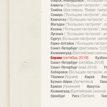
Озерск, Новоуральск
("Большие г
Алматы
("Большие гастроли ", о
Тамбов
(фестиваль "Виват, театр!
Самара
("Большие гастроли", ию
Камчатка
("Большие гастроли", 
Магадан
("Большие гастроли", с
Казань
("Большие гастроли", ию
Луганск
( "Большие гастроли", а
Сургут
(Большие гастроли, сентя
Горно-Алтайск
("Большие гастрол
Санкт-Петербург
(фестиваль "LOF
Калининград
(Балтийские сезоны
Берлин
Кузбас
(октябрь 2019)
Санкт-Петербург
(октябрь 2018)
Санкт-Петербург
Т
(май 2018)
Хабаровск
(Большие гастроли, и
Тбилиси
Киров
Ко
(Грузия)
Буэнос-Айрес
Гав
(Аргентина)
Ереван
Иркутск
(Армения)
Калиниград
(Балтийские сезона)
Оренбург
Рига
Тел
(Латвия)