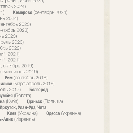
астроли", июнь 2025)
ктябрь 2024)
Кемерово
" )
(сентябрь 2024)
нь 2024)
сентябрь 2023)
ентябрь 2023)
нь 2023)
прель 2023)
брь 2022)
и", 2021)
T", 2021)
, октябрь 2019)
с
(май-июнь 2019)
Рим
(сентябрь 2018)
билиси
(март-апрель 2018)
Белгород
юль 2017)
лумбия
(Богота)
ана
Гданьск
(Куба)
(Польша)
Иркутск, Улан-Удэ, Чита
Киев
Одесса
(Украина)
(Украина)
ь-Авив
(Израиль)