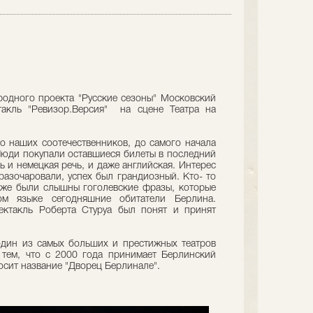
родного проекта "Русские сезоны" Московский
ктакль "Ревизор.Версия" на сцене Театра на
о наших соотечественников, до самого начала
 Люди покупали оставшиеся билеты в последний
 и немецкая речь, и даже английская. Интерес
разочаровали, успех был грандиозный. Кто- то
аже были слышны гоголевские фразы, которые
м языке сегодняшние обитатели Берлина.
пектакль Роберта Стуруа был понят и принят
один из самых больших и престижных театров
 тем, что с 2000 года принимает Берлинский
осит название "Дворец Берлинале".