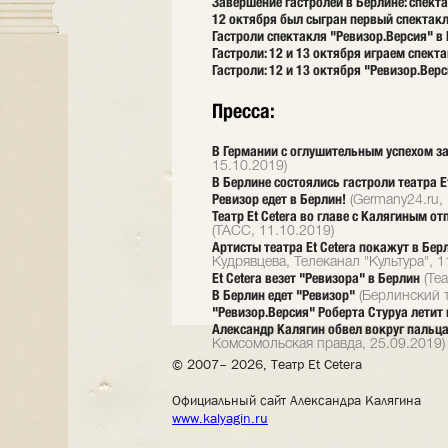
Завершение гастролей в Берлине: спект
12 октября был сыгран первый спектакл
Гастроли спектакля "Ревизор.Версия" в 
Гастроли: 12 и 13 октября играем спект
Гастроли: 12 и 13 октября "Ревизор.Вер
Пресса:
В Германии с оглушительным успехом за
15.10.2019)
В Берлине состоялись гастроли театра Et
Ревизор едет в Берлин!
(Germany24.ru, 
Театр Et Cetera во главе с Калягиным от
(ТАСС, 11.10.2019)
Артисты театра Et Cetera покажут в Бер
Кудрявцева, Телеканал "Культура", 1
Et Cetera везет "Ревизора" в Берлин
(Теа
В Берлин едет "Ревизор"
(Берлинский т
"Ревизор.Версия" Роберта Стуруа летит
Александр Калягин обвел вокруг пальц
Комсомольская правда, 25.09.2019)
© 2007– 2026, Театр Et Cetera
Официальный сайт Александра Калягина
www.kalyagin.ru