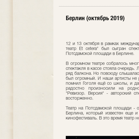
Берлин (октябрь 2019)
12 и 13 октября в рамках междуна
театр Et cetera" был сыгран спе
Потсдамской площади в Берлине.
В огромном театре собралось мног
спектакля в кассе стояла очередь.
ряд балкона. Но повсюду слышалась
был огромный. И наши артисты не 
помнил Гоголя ещё со школы, и д
радостно произносили на родно
"Ревизор. Версия" - авторский с
восторженно.
Театр на Потсдамской площади - 
Берлина, который известен еще и
кинофестиваль. В это время театр н