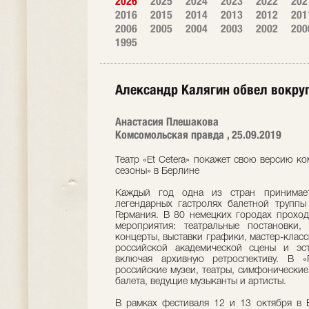
2026
2025
2024
2023
2022
202
2016
2015
2014
2013
2012
201
2006
2005
2004
2003
2002
200
1995
Александр Калягин обвел вокруг
Анастасия Плешакова
Комсомольская правда , 25.09.2019
Театр «Et Cetera» покажет свою версию к
сезоны» в Берлине
Каждый год одна из стран принимает
легендарных гастролях балетной труппы
Германия. В 80 немецких городах проход
мероприятия: театральные постановки,
концерты, выставки графики, мастер-класс
российской академической сцены и эст
включая архивную ретроспективу. В «
российские музеи, театры, симфонические
балета, ведущие музыканты и артисты.
В рамках фестиваля 12 и 13 октября в 