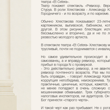
театра «Et Cetera».
Театр покажет спектакль «Ревизор. Вер
Стуруа. В роли Хлестакова - Александр К
Городничего - и по возрасту, и по харизме.
Обычно Хлестакова показывают 23-летн
картежником, выпивохой, бабником, к
другой. В этом рисунке блестящих исп
бессмысленно и вторично, да и не по л
резвостью молодого артиста.
В спектакле театра «Et Cetera» Хлестакову 
трусливый, почти не поднимается с инвали
Но самое удивительное происходит в к
самозванец, а и вправду ревизор, котор
прибыл в города N с проверкой.
- Это действительно ревизор, а не авант
ревизор почтенного возраста. Раз мы п
быть оправдан, - говорит Александр Каляг
коррупция непобедима, неискоренима. Ту
практичные, циничные, которых, кажется,
не менее попадают в очень сложную с
мошенниками обманывал. Трех губернато
налоговых инспекторов, ни аудиторов. Он
Бог принести «старого черта».
И такой черт как раз прибывает. Не с рог