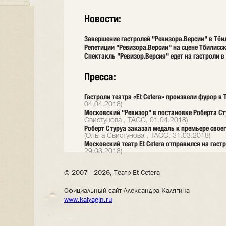
Новости:
Завершение гастролей "Ревизора.Версии" в Тб
Репетиции "Ревизора.Версии" на сцене Тбилисск
Спектакль "Ревизор.Версия" едет на гастроли в
Пресса:
Гастроли театра «Et Сetera» произвели фурор в
04.04.2018)
Московский "Ревизор" в постановке Роберта Ст
Свистунова , ТАСС, 01.04.2018)
Роберт Стуруа заказал медаль к премьере своег
(Ольга Свистунова , ТАСС, 31.03.2018)
Московский театр Et Cetera отправился на гаст
29.03.2018)
© 2007– 2026, Театр Et Cetera
Официальный сайт Александра Калягина
www.kalyagin.ru