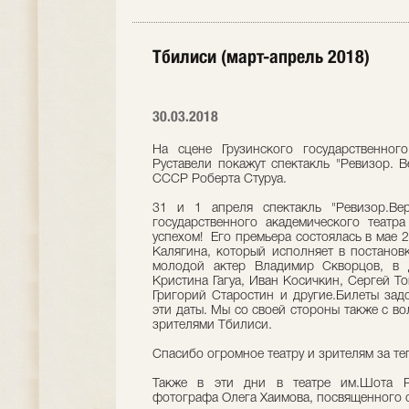
Тбилиси (март-апрель 2018)
30.03.2018
На сцене Грузинского государственног
Руставели покажут спектакль "Ревизор. В
СССР Роберта Стуруа.
31 и 1 апреля спектакль "Ревизор.Ве
государственного академического теат
успехом! Его премьера состоялась в мае 
Калягина, который исполняет в постановк
молодой актер Владимир Скворцов, в д
Кристина Гагуа, Иван Косичкин, Сергей Т
Григорий Старостин и другие.Билеты зад
эти даты. Мы со своей стороны также с в
зрителями Тбилиси.
Спасибо огромное театру и зрителям за те
Также в эти дни в театре им.Шота Ру
фотографа Олега Хаимова, посвященного с