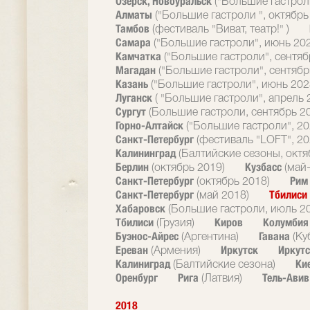
Озерск, Новоуральск
("Большие гастрол
Алматы
("Большие гастроли ", октябрь
Тамбов
(фестиваль "Виват, театр!" )
Самара
("Большие гастроли", июнь 20
Камчатка
("Большие гастроли", сентяб
Магадан
("Большие гастроли", сентябр
Казань
("Большие гастроли", июнь 202
Луганск
( "Большие гастроли", апрель 
Сургут
(Большие гастроли, сентябрь 2
Горно-Алтайск
("Большие гастроли", 20
Санкт-Петербург
(фестиваль "LOFT", 20
Калининград
(Балтийские сезоны, октя
Берлин
Кузбасс
(октябрь 2019)
(май
Санкт-Петербург
Ри
(октябрь 2018)
Санкт-Петербург
Тбилиси
(май 2018)
Хабаровск
(Большие гастроли, июль 2
Тбилиси
Киров
Колумби
(Грузия)
Буэнос-Айрес
Гавана
(Аргентина)
(Ку
Ереван
Иркутск
Иркутс
(Армения)
Калиниград
Ки
(Балтийские сезона)
Оренбург
Рига
Тель-Ави
(Латвия)
2018