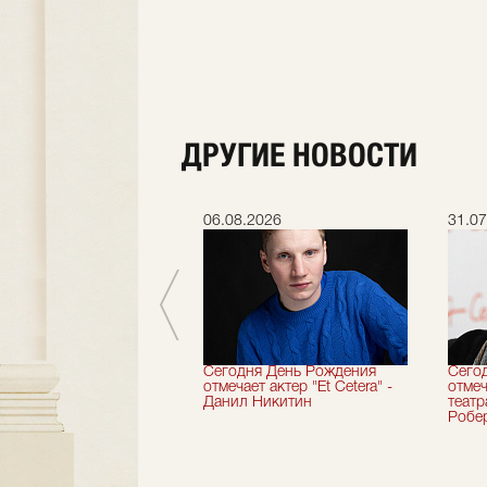
ДРУГИЕ НОВОСТИ
.2026
06.08.2026
31.07
вершили 33-й
Сегодня День Рождения
Сего
альный сезон!
отмечает актер "Et Cetera" -
отмеч
Данил Никитин
теат
Робер