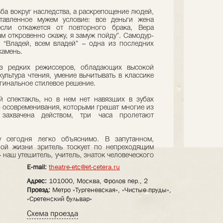
ба вокруг наследства, а раскрепощение людей,
ставленное мужем условие: все деньги жена
если откажется от повторного брака, Вера
ам откровенно скажу, я замуж пойду”. Самодур-
 “Владей, всем владей” – одна из последних
камень.
из редких режиссеров, обладающих высокой
культура чтения, умение вычитывать в классике
гинальное стилевое решение.
й спектакль, но в нем нет навязших в зубах
 осовременивания, которыми грешат многие из
захвачена действом, три часа пролетают
у сегодня легко объяснимо. В запутанном,
ной жизни зритель тоскует по непреходящим
 наш утешитель, учитель, знаток человеческого
E-mail:
theatre-etc@et-cetera.ru
Адрес:
101000, Москва, Фролов пер., 2
Проезд:
Метро «Тургеневская», «Чистые пруды»,
«Сретенский бульвар»
Схема проезда