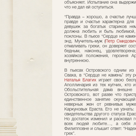
объясняет. Испытание она выдержи
что не дал ей оступиться.
“Правда – хорошо, а счастье лучш
правде и счастье характерна для
девушек за богатых стариков не
должна любить и быть любимой,
поклоны. В пьесе “Сердце не каме
энд. Мучитель-муж (
Петр Смидови
отмаливать грехи, он доверяет со
бедным, наконец, удовлетворен
хозяйкой положения, героиня Ар
внутреннюю.
В пьесах Островского одним из 
Сваха, в “Сердце не камень” эту 
Наталья Благих
играет свою бесп
Аполлинария из тех купчих, кто и
Обольстительная дама внешне
Островского, вот разве что прист
единственное занятие скучающей
неверных жен от ревнивых муж
Каркуновых Ераста. Его не узнать:
свидетельства другого статуса Ер
Но достаток изменил и расковал ге
всех людей любите…, а себя лю
Филипповне и слышит ответ: “Надеж
грех”.