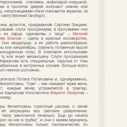
 персонажей, становясь анфиладой-ловушкой,
ах в пролетах дверей излучают сияние или
у, непроницаемая стена становится экраном, за
свету Евгений Ганзбург).
ика артистов, придуманная Сергеем Грицаем.
цовывая, слуги просцениума, в программке они
ое из ларца, одинаковы с лица” –
Евгений
тем Блинов
– одеты в красные косоворотки,
 Они вездесущи, а их работа разнообразна:
пы или канделябры, озвучить потаенные мысли
 изощренные позы. В спектакле использован
 ту или иную мизансцену. Слуги просцениума
Каркунова есть специальные, скрытые от глаз
фабричных в экстренных случаях. Больше всего
коп-ленное состояние.
капитала Потапа Потаповича и, одновременно,
Филипповны. “Сам” – как называет мужа жена,
т, каждый вечер устремляется в трактир.
а Каркунова Константина (
Кирилл Лоскутов
) –
назад.
еры Филипповны горестный рассказ о своей
, ей запрещены все светские развлечения.
 театр закончился печально. Еще до начала
рел на нее в трубку”, и они с мужем вернулись
еры Филипповны только паломничество по