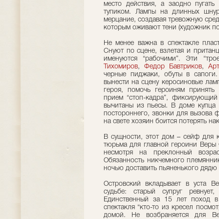
место действия, а заодно пугать
тупиком. Лампы на длинных шнур
мерцание, создавая тревожную сред
которым оживают тени (художник по 
Не менее важна в спектакле пласт
Снуют по сцене, взлетая и притан
именуются “рабочими”. Эти “тр
Тихомиров
,
Федор Бавтриков
,
Ар
черные пиджаки, обуты в сапоги.
вынести на сцену керосиновые лам
героя, помочь героиням принять
прием “стоп-кадра”, фиксирующий
вычитаны из пьесы. В доме купца 
постороннего, звонки для вызова 
на свете хозяин боится потерять на
В сущности, этот дом – сейф для 
тюрьма для главной героини Веры 
несмотря на преклонный возрас
Обязанность никчемного племянник
ночью доставить пьяненького дядю 
Островский вкладывает в уста В
судьбе: старый супруг ревнует
Единственный за 15 лет поход в
спектакля “кто-то из кресел посмот
домой. Не возбраняется для В