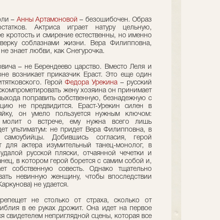
ли –
Анны Артамоновой
– безошибочен. Образ
статков. Актриса играет натуру цельную,
е кротость и смирение естественны, но именно
верку соблазнами жизни. Вера Филипповна,
не знает любви, как Снегурочка.
ича – не Берендеево царство. Вместо Леля и
не возникает приказчик Ераст. Это еще один
итятковского. Герой
Федора Урекина
– русский
скомпрометировать жену хозяина он принимает
 выхода поправить собственную, безнадежную с
ацию не предвидится. Ераст-Урекин силен в
яйку, он умело пользуется нужным ключом:
 молит о встрече, ему нужна всего лишь
дет ультиматум: не придет Вера Филипповна, в
самоубийцы. Добившись согласия, герой
т для актера изумительный танец-монолог, в
удалой русской пляски, отчаянной чечетки и
нец, в котором герой борется с самим собой и,
ает собственную совесть. Однако тщательно
вать невинную женщину, чтобы впоследствии
аркунова) не удается.
репещет не столько от страха, сколько от
иблия в ее руках дрожит. Она идет на первое
ся свидетелем неприглядной сцены, которая все