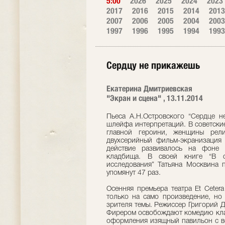
5:00
2026
2025
2024
2023
2017
2016
2015
2014
2013
2007
2006
2005
2004
2003
1997
1996
1995
1994
1993
Сердцу не прикажешь
Екатерина Дмитриевская
"Экран и сцена" , 13.11.2014
Пьеса А.Н.Островского “Сердце не
шлейфа интерпретаций. В советские
главной героини, женщины рели
двухсерийный фильм-экранизация 
действие развивалось на фоне 
кладбища. В своей книге “В сп
исследования” Татьяна Москвина 
упомянут 47 раз.
Осенняя премьера театра Et Ceter
только на само произведение, но
зрителя темы. Режиссер Григорий 
Фирером освобождают комедию клас
оформления изящный павильон с в