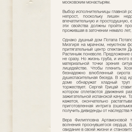
московским монастырям.
Выбор исполнительницы главной ро
непрост, поскольку лишен недо
впечатлительную и простодушную, е
эти свойства должны пройти про
прожившая в заточении немало лет, 
Однако душный дом Потапа Потапов
Мизгиря на мрачном, неуютном фо
притягательный центр спектакля Д
Растиньяк поневоле. Предложение 
не сразу. Но жизнь груба, и иного
материальной точки зрения ситу
лицедействе. Чтобы пленить Хоз
безнадежно влюбленный сирота
душеспасительная беседа. В ход и
доме обнаружат хладный труп 
торжествует. Сергей Грицай стави
котором сплетаются движения раз
зажигательной испанской качучи. Та
кажется, окончательно растаптыв
приготовленная интрига (ошельмо
получить дивиденды от наследства К
Вера Филипповна Артамоновой т
волнения проснувшегося сердца, Б
свидание в своей жизни и становит