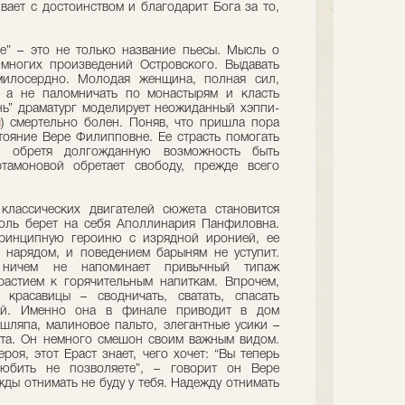
вает с достоинством и благодарит Бога за то,
е” – это не только название пьесы. Мысль о
 многих произведений Островского. Выдавать
милосердно. Молодая женщина, полная сил,
 а не паломничать по монастырям и класть
нь” драматург моделирует неожиданный хэппи-
ч
) смертельно болен. Поняв, что пришла пора
стояние Вере Филипповне. Ее страсть помогать
а; обретя долгожданную возможность быть
тамоновой обретает свободу, прежде всего
классических двигателей сюжета становится
роль берет на себя Аполлинария Панфиловна.
ринципную героиню с изрядной иронией, ее
 нарядом, и поведением барыням не уступит.
 ничем не напоминает привычный типаж
растием к горячительным напиткам. Впрочем,
 красавицы – сводничать, сватать, спасать
ей. Именно она в финале приводит в дом
 шляпа, малиновое пальто, элегантные усики –
аста. Он немного смешон своим важным видом.
роя, этот Ераст знает, чего хочет: “Вы теперь
бить не позволяете”, – говорит он Вере
ды отнимать не буду у тебя. Надежду отнимать