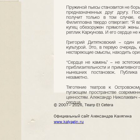
Пружиной пьесы становится не борь
предназначенных друг другу. По
получит только в том случае, 
Филипповна твердо отвергает: “Я в
купец обезоружен прямотой жены.
реплик Каркунова. И его сердце не 
Григорий Дитятковский – один 
культурой. Это, в первую очередь, 
нестареющие смыслы, находить ори
“Сердце не камень” – не эстетски
приблизительности и примитивного
нынешних постановок. Публика 
незаметно.
Тяготение театров к Островском
пугающем пространстве современ
ценностям. Александр Николаевич –
сердца.
© 2007– 2026, Театр Et Cetera
Официальный сайт Александра Калягина
www.kalyagin.ru