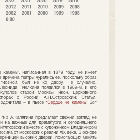
2022
2021
2020
2019
2018
2012
2011
2010
2009
2008
2002
2001
2000
1999
1998
0:00
 камень”, написанная в 1879 году, не имеет
 времена театры чурались ее, поскольку образ
гиозной, был не ко двору. Не случайно,
Леонида Пчелкина появился в 1989-м, и его
куполов старой Москвы, икон, церковного
орах о России: А.Н.Островский: Статьи,
подсчитала – в пьесе
“Сердце не камень”
Бог
a п/р А.Калягина предлагает свежий взгляд не
 и на важные для драматурга и сегодняшнего
Дитятковский вместе с художником Владимиром
сика от московских реалий XIX века. В основе
ереницей высоких дверей, помогающих менять