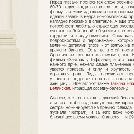
Перед глазами проносится сложносочинен
60-70 годах, когда все вокруг пели, со
формулы и жили идеалами и прекрасными м
идеалы завели в недра комсомольских орга
наглядно показано в спектакле. А еще эт
потребности любить, о страхе одиночества
счастью любой ценой, об умении жертвова
гордости и предубеждениях. Спектакл
подробностями и персонажами, которых
мелкими деталями эпохи - от взятых на 
времени бананов. Есть где в этой постан
Органичным фоном стала музыка, так, Н
фильма «Завтрак у Тиффани», и это рас
намного ярче, нежели самые пламенные 
удается показать и силу, и хрупкость
играющая роль Лиды, переживает про
угловатого подростка она на глазах зри
женщину… Впечатляют также
Татьяна Вл
Белянская
, играющая соседку-балерину.
Словом, этот спектакль - дамский бенеф
для того, чтобы подчеркнуть неординарно
сестра» номинируется на премию "Звезда 
журнала "Театрал"), и за него даже мож
ближайшее время можно 10 апреля, 1 и 29