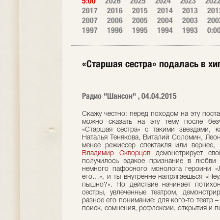
5:00
2026
2025
2024
2023
202
2017
2016
2015
2014
2013
201
2007
2006
2005
2004
2003
200
1997
1996
1995
1994
1993
0:0
«Старшая сестра» подалась в хи
Радио "Шансон" , 04.04.2015
Скажу честно: перед походом на эту пост
можно сказать на эту тему после без
«Старшая сестра» с такими звездами, 
Наталья Тенякова, Виталий Соломин, Лео
менее режиссер спектакля или вернее, 
Владимир Скворцов
демонстрирует сво
получилось эдакое признание в любви т
немного пафосного монолога героини «
его…», и ты внутренне напрягаешься «Неу
пышно?». Но действие начинает потихон
сестры, увлеченные театром, демонстр
разное его понимание: для кого-то театр – 
поиск, сомнения, рефлексии, открытия и 