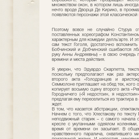
Боровского, который превращает мест
множеством окон, в котором лишь иногда 
нечто вроде Дворца Де Кирико, в проема
появляются персонажи этой классической 
Поэтому вовсе не случайно Стуруа о
поставленных хореографом Константино
характерным для комедии делль’арте. И эт
сам текст Гоголя, (достаточно вспомнить
Бобчинский и Добчинский сшибаются лба
руку Анны Андреевны) – в свою очередь 
времени и места действия.
Я уверен, что Эдуардо Скарпетта, текс
поскольку предполагают как раз актер
второго акта «Голодранцев и аристок
Семмолоне приглашает на обед тех, кого о
копирует восьмую сцену второго акта «Ре
Городничего («Я недостоин, я недостоин»
предлагая ему переселиться из трактира в 
ждет.
В том, что касается абстракции, спектак
Начнем с того, что Хлестакову по тексту 
неподвижный старик – с самого начала 
кресле с укутанными одеялом коленями, 
время от времени он засыпает. В обще
нравственного паралича, охватившего м