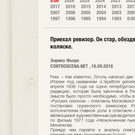
5:00
2026
2025
2024
2023
202
2017
2016
2015
2014
2013
201
2007
2006
2005
2004
2003
200
1997
1996
1995
1994
1993
0:0
Приехал ревизор. Он стар, обезд
коляске.
Энрико Фьоре
CONTROSCENA.NET , 16.09.2018
Рим. – Как известно, Гоголь написал две
Италии под названием «L’Ispettore genera
апреля 1836 года на сцене петербургско
редакцию, которая была закончена в Ри
смысле было просто необходимо, чтобы в
«Русских сезонов» - спектакль Московского
постановке грузинского режиссера Р
исполнителем главной роли в спектакле
являющимся художественным руководителем
по фильму 1977 года «Неоконченная пье
Михалкова.
Прежде чем перейти к анализу спектак