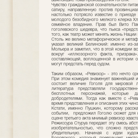
важнейшие темы произведения Гоголя.
Чувство гражданской сознательности пита
сатиру, направленную против провинциа
настолько потрясло известие о приезде
молодого безобидного мелкого клерка Хле
семейное владение. Прав был Вито Па
гоголевского шедевра, что пьеса «предс
того, как театр может менять жизнь Нации 
Столь же велико метафорическое и метаф
указал великий Белинский: именно из-з
Мольера и заметил, что в этой комедии в
вокруг «иллюзорного факта, призрака
составляющей, воплощенной в истории о
могут предстать перед судом.
Таким образом, «Ревизор» - это нечто с
При этом комедия знаменует важнейший и
состоит величие Гоголя для мировой л
литература представляли государстве
бесплотных персонажей, которые 
добродетелями. Тогда как вместе с «Ре
время представления и описания этих чин
Кстати, именно Пушкин, которому расск
событии, предложил Гоголю сюжет для к
сцене третьего акта мнимый ревизор хвас
Режиссура Стуруа передает эту смесь абс
изобретательностью, что сложно предст
убедительную. Начиная с идеи худож