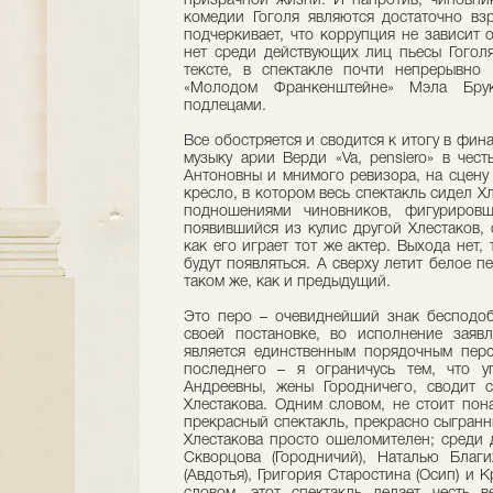
призрачной жизни. И напротив, чиновни
комедии Гоголя являются достаточно вз
подчеркивает, что коррупция не зависит 
нет среди действующих лиц пьесы Гоголя
тексте, в спектакле почти непрерывно
«Молодом Франкенштейне» Мэла Бру
подлецами.
Все обостряется и сводится к итогу в фин
музыку арии Верди «Va, pensiero» в чес
Антоновны и мнимого ревизора, на сцену
кресло, в котором весь спектакль сидел Х
подношениями чиновников, фигурировш
появившийся из кулис другой Хлестаков,
как его играет тот же актер. Выхода нет
будут появляться. А сверху летит белое 
таком же, как и предыдущий.
Это перо – очевиднейший знак бесподоб
своей постановке, во исполнение заяв
является единственным порядочным перс
последнего – я ограничусь тем, что у
Андреевны, жены Городничего, сводит 
Хлестакова. Одним словом, не стоит пона
прекрасный спектакль, прекрасно сыгранн
Хлестакова просто ошеломителен; среди 
Скворцова (Городничий), Наталью Благи
(Авдотья), Григория Старостина (Осип) и 