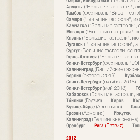
Озерск, Новоуральск
("Большие г
Алматы
("Большие гастроли ", о
Тамбов
(фестиваль "Виват, театр!
Самара
("Большие гастроли", ию
Камчатка
("Большие гастроли", 
Магадан
("Большие гастроли", с
Казань
("Большие гастроли", ию
Луганск
( "Большие гастроли", а
Сургут
(Большие гастроли, сентя
Горно-Алтайск
("Большие гастрол
Санкт-Петербург
(фестиваль "LOF
Калининград
(Балтийские сезоны
Берлин
Кузбас
(октябрь 2019)
Санкт-Петербург
(октябрь 2018)
Санкт-Петербург
Т
(май 2018)
Хабаровск
(Большие гастроли, и
Тбилиси
Киров
Ко
(Грузия)
Буэнос-Айрес
Гав
(Аргентина)
Ереван
Иркутск
(Армения)
Калиниград
(Балтийские сезона)
Оренбург
Рига
Тел
(Латвия)
2012