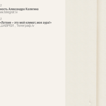
12
ность Александра Калягина
w.telegraf.lv
12
 «Латвия – это мой климат, моя аура!»
ШАВРЕЙ , Телеграф.lv