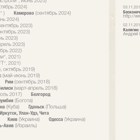
астроли", июнь 2025)
ктябрь 2024)
03.11.20
Бесконеч
Кемерово
" )
(сентябрь 2024)
http://ww
нь 2024)
02.11.20
сентябрь 2023)
Калягин:
ентябрь 2023)
Андрей 
нь 2023)
прель 2023)
брь 2022)
и", 2021)
T", 2021)
, октябрь 2019)
с
(май-июнь 2019)
Рим
(сентябрь 2018)
билиси
(март-апрель 2018)
Белгород
юль 2017)
лумбия
(Богота)
ана
Гданьск
(Куба)
(Польша)
Иркутск, Улан-Удэ, Чита
Киев
Одесса
(Украина)
(Украина)
ь-Авив
(Израиль)