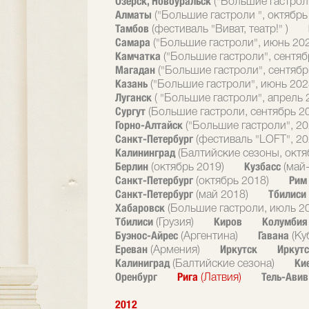
Озерск, Новоуральск
("Большие гастрол
Алматы
("Большие гастроли ", октябрь
Тамбов
(фестиваль "Виват, театр!" )
Самара
("Большие гастроли", июнь 20
Камчатка
("Большие гастроли", сентяб
Магадан
("Большие гастроли", сентябр
Казань
("Большие гастроли", июнь 202
Луганск
( "Большие гастроли", апрель 
Сургут
(Большие гастроли, сентябрь 2
Горно-Алтайск
("Большие гастроли", 20
Санкт-Петербург
(фестиваль "LOFT", 20
Калининград
(Балтийские сезоны, октя
Берлин
Кузбасс
(октябрь 2019)
(май
Санкт-Петербург
Ри
(октябрь 2018)
Санкт-Петербург
Тбилиси
(май 2018)
Хабаровск
(Большие гастроли, июль 2
Тбилиси
Киров
Колумби
(Грузия)
Буэнос-Айрес
Гавана
(Аргентина)
(Ку
Ереван
Иркутск
Иркутс
(Армения)
Калиниград
Ки
(Балтийские сезона)
Оренбург
Рига
Тель-Ави
(Латвия)
2012